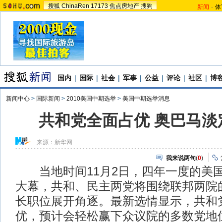
搜狐
ChinaRen
17173
焦点房地产
搜狗
新闻
-
体
国内
|
国际
|
社会
|
军事
|
公益
|
评论
|
社区
|
博
新闻中心
>
国际新闻
>
2010美国中期选举
>
美国中期选举消息
共和党全面占优 奥巴马淡
来源：
新华网
我来说两句
(
0
)
当地时间11月2日，四年一度的美
大幕，共和、民主两党将围绕联邦两院的
长职位展开角逐。最新选情显示，共和
优，预计会轻松赢下众议院的多数党地