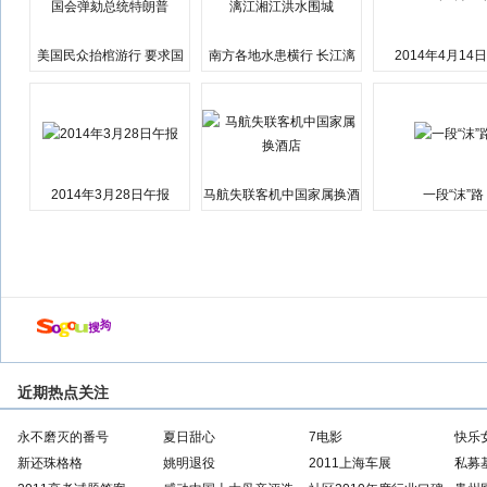
美国民众抬棺游行 要求国
南方各地水患横行 长江漓
2014年4月14
会弹劾总统特朗普
江湘江洪水围城
2014年3月28日午报
马航失联客机中国家属换酒
一段“沫”路
店
近期热点关注
永不磨灭的番号
夏日甜心
7电影
快乐
新还珠格格
姚明退役
2011上海车展
私募