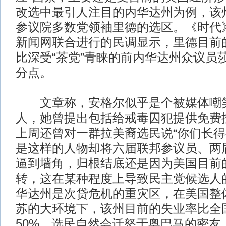
改选中最引人注目的内华达州为例，该
参议院多数党领袖里德的选区。《时代
新闻网联合进行的民调显示，里德目前的
比深受“茶党”青睐的前内华达州众议员莎
分点。
文章称，安格尔似乎是个被媒体嘲笑
人，她曾提出包括给戒毒囚犯提供免费
上周还曾对一群拉美裔选民说“你们长得
是这样的人物却将六届联邦参议员、两
逼到墙角，归根结底还是因为美国目前
转，这在某种程度上导致民主党候选人
华达州是次贷危机的重灾区，在美国整
苏的大环境下，该州目前的失业率比全
50%，选民自然会迁怒于奥巴马的密友