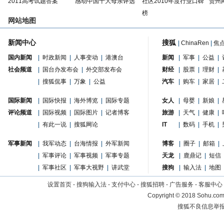
2011高考试题答案
感动中国十大母亲评选
社区2010年度行业口碑
贵州
榜
网站地图
新闻中心
搜狐
|
ChinaRen
|
焦
国内新闻
|
时政新闻
|
人事变动
|
港澳台
新闻
|
军事
|
公益
|
社会频道
|
国台办发布会
|
外交部发布会
财经
|
股票
|
理财
|
|
搜狐侃事
|
万象
|
公益
汽车
|
购车
|
家居
|
国际新闻
|
国际快报
|
海外博览
|
国际专题
女人
|
母婴
|
新娘
|
评论频道
|
国际视频
|
国际图片
|
记者博客
旅游
|
天气
|
健康
|
|
有此一说
|
搜狐网论
IT
|
数码
|
手机
|
军事新闻
|
我军动态
|
台海情报
|
外军新闻
博客
|
圈子
|
邮箱
|
|
军事评论
|
军事视频
|
军事专题
天龙
|
鹿鼎记
|
短信
|
军事社区
|
军事大视野
|
讲武堂
搜狗
|
输入法
|
地图
设置首页
-
搜狗输入法
-
支付中心
-
搜狐招聘
-
广告服务
-
客服中心
Copyright
©
2018 Sohu.com 
搜狐不良信息举