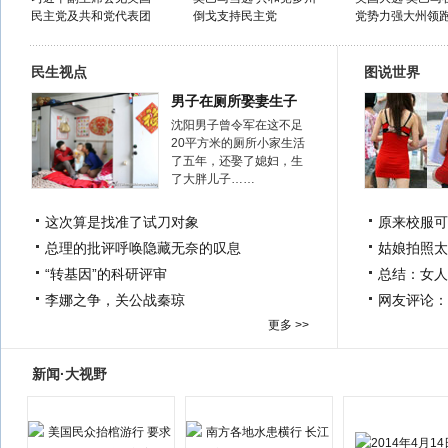
民主党及共和党代表团
倒戈支持民主党
党势力强大州领
民生视点
图说世界
男子在厕所娶妻生子
沈阳男子曾令军在这不足
20平方米的厕所小家生活
了五年，还娶了媳妇，生
了大胖儿子……
这次算是找准了试刀对象
原来校服可
总理的批评呼唤隐藏无奈的叹息
姑娘拍照太
“转基因”的科研评审
总结：女人
李娜之争，关公战秦琼
网友评论：
更多 >>
新闻·大视野