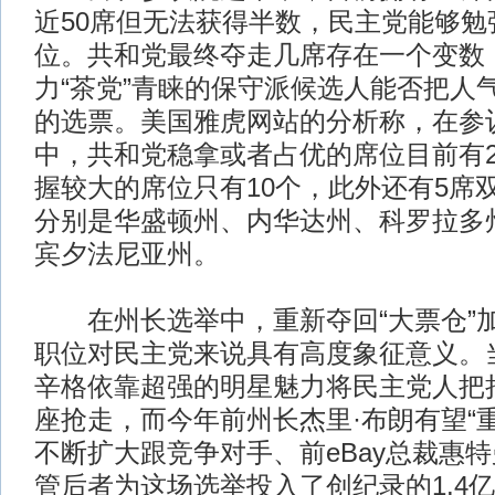
近50席但无法获得半数，民主党能够勉
位。共和党最终夺走几席存在一个变数
力“茶党”青睐的保守派候选人能否把人
的选票。美国雅虎网站的分析称，在参议
中，共和党稳拿或者占优的席位目前有2
握较大的席位只有10个，此外还有5席
分别是华盛顿州、内华达州、科罗拉多
宾夕法尼亚州。
在州长选举中，重新夺回“大票仓”
职位对民主党来说具有高度象征意义。
辛格依靠超强的明星魅力将民主党人把
座抢走，而今年前州长杰里·布朗有望“
不断扩大跟竞争对手、前eBay总裁惠
管后者为这场选举投入了创纪录的1.4