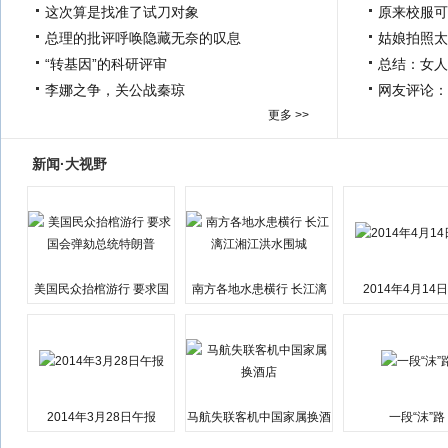
这次算是找准了试刀对象
原来校服可
总理的批评呼唤隐藏无奈的叹息
姑娘拍照太
“转基因”的科研评审
总结：女人
李娜之争，关公战秦琼
网友评论：
更多 >>
新闻·大视野
美国民众抬棺游行 要求国
南方各地水患横行 长江漓
2014年4月14
会弹劾总统特朗普
江湘江洪水围城
2014年3月28日午报
马航失联客机中国家属换酒
一段“沫”路
店