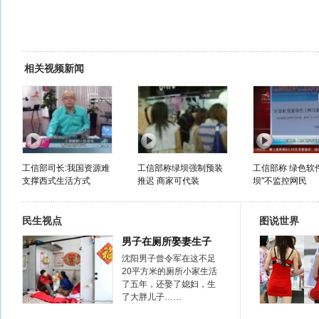
相关视频新闻
工信部司长:我国资源难
工信部称绿坝强制预装
工信部称 绿色软
支撑西式生活方式
推迟 商家可代装
坝"不监控网民
民生视点
图说世界
男子在厕所娶妻生子
沈阳男子曾令军在这不足
20平方米的厕所小家生活
了五年，还娶了媳妇，生
了大胖儿子……