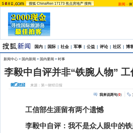
搜狐
ChinaRen
17173
焦点房地产
搜狗
新闻
-
体
国内
|
国际
|
社会
|
军事
|
公益
|
评论
|
社区
|
博
新闻中心
>
国内新闻
>
国内要闻
>
时事
李毅中自评并非“铁腕人物” 
来源：
第一财经日报
我来说两句
(
0
)
工信部生涯留有两个遗憾
李毅中自评：我不是众人眼中的铁