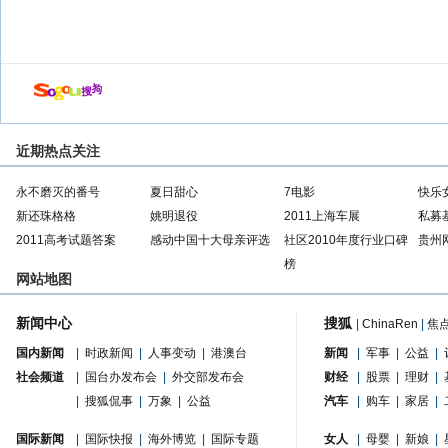
近期热点关注
永不磨灭的番号
夏日甜心
7电影
快乐
新还珠格格
姚明退役
2011上海车展
私募
2011高考试题答案
感动中国十大母亲评选
社区2010年度行业口碑
贵州
榜
网站地图
新闻中心
搜狐
|
ChinaRen
|
焦
国内新闻
|
时政新闻
|
人事变动
|
港澳台
新闻
|
军事
|
公益
|
社会频道
|
国台办发布会
|
外交部发布会
财经
|
股票
|
理财
|
|
搜狐侃事
|
万象
|
公益
汽车
|
购车
|
家居
|
国际新闻
|
国际快报
|
海外博览
|
国际专题
女人
|
母婴
|
新娘
|