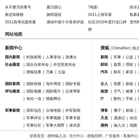
永不磨灭的番号
夏日甜心
7电影
快乐
新还珠格格
姚明退役
2011上海车展
私募
2011高考试题答案
感动中国十大母亲评选
社区2010年度行业口碑
贵州
榜
网站地图
新闻中心
搜狐
|
ChinaRen
|
焦
国内新闻
|
时政新闻
|
人事变动
|
港澳台
新闻
|
军事
|
公益
|
社会频道
|
国台办发布会
|
外交部发布会
财经
|
股票
|
理财
|
|
搜狐侃事
|
万象
|
公益
汽车
|
购车
|
家居
|
国际新闻
|
国际快报
|
海外博览
|
国际专题
女人
|
母婴
|
新娘
|
评论频道
|
国际视频
|
国际图片
|
记者博客
旅游
|
天气
|
健康
|
|
有此一说
|
搜狐网论
IT
|
数码
|
手机
|
军事新闻
|
我军动态
|
台海情报
|
外军新闻
博客
|
圈子
|
邮箱
|
|
军事评论
|
军事视频
|
军事专题
天龙
|
鹿鼎记
|
短信
|
军事社区
|
军事大视野
|
讲武堂
搜狗
|
输入法
|
地图
设置首页
-
搜狗输入法
-
支付中心
-
搜狐招聘
-
广告服务
-
客服中心