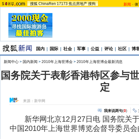
搜狐
ChinaRen
17173
焦点房地产
搜狗
新闻
-
体
国内
|
国际
|
社会
|
军事
|
公益
|
评论
|
社区
|
博
新闻中心
>
国内新闻
>
2010年上海世博会
>
2010年上海世博会最新消息
国务院关于表彰香港特区参与
定
来源：
新华网
我来说两句
(
0
)
新华网北京12月27日电 国务院关
中国2010年上海世界博览会督导委员