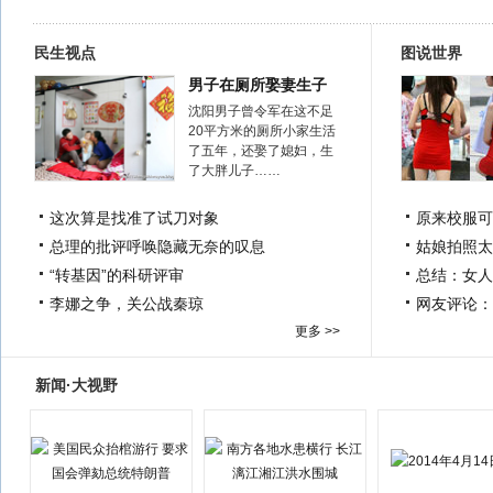
民生视点
图说世界
男子在厕所娶妻生子
沈阳男子曾令军在这不足
20平方米的厕所小家生活
了五年，还娶了媳妇，生
了大胖儿子……
这次算是找准了试刀对象
原来校服可
总理的批评呼唤隐藏无奈的叹息
姑娘拍照太
“转基因”的科研评审
总结：女人
李娜之争，关公战秦琼
网友评论：
更多 >>
新闻·大视野