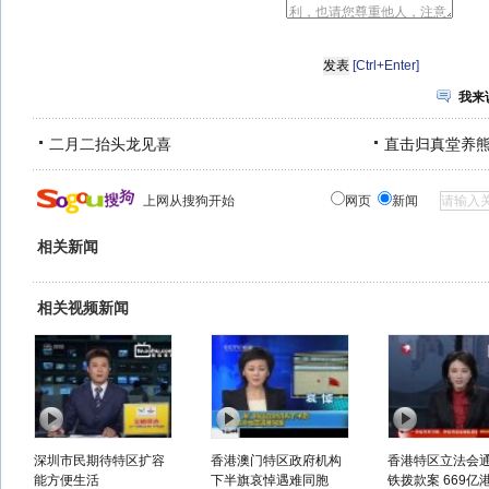
[Ctrl+Enter]
我来
二月二抬头龙见喜
直击归真堂养
上网从搜狗开始
网页
新闻
相关新闻
相关视频新闻
深圳市民期待特区扩容
香港澳门特区政府机构
香港特区立法会
能方便生活
下半旗哀悼遇难同胞
铁拨款案 669亿