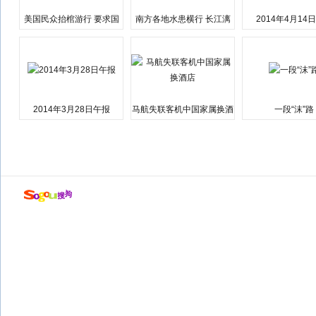
美国民众抬棺游行 要求国
南方各地水患横行 长江漓
2014年4月14
会弹劾总统特朗普
江湘江洪水围城
2014年3月28日午报
马航失联客机中国家属换酒
一段“沫”路
店