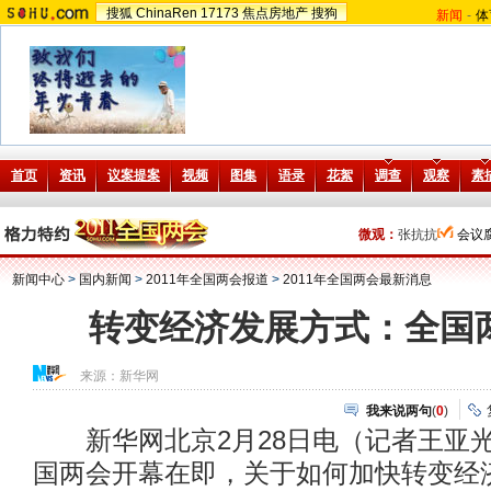
搜狐
ChinaRen
17173
焦点房地产
搜狗
新闻
-
体
微观：
张抗抗
会议
新闻中心
>
国内新闻
>
2011年全国两会报道
>
2011年全国两会最新消息
转变经济发展方式：全国
来源：
新华网
我来说两句
(
0
)
新华网北京2月28日电（记者王亚光
国两会开幕在即，关于如何加快转变经