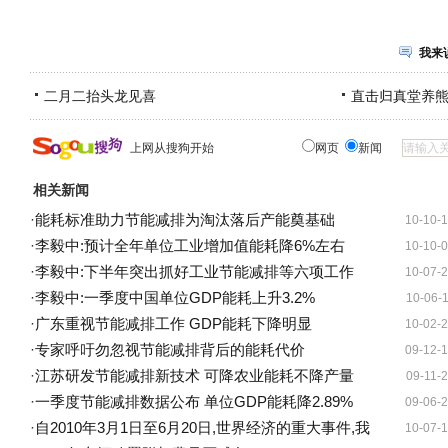
我来
二月二抬头龙见喜
直击归真堂养
上网从搜狗开始
网页
新闻
相关新闻
·
能耗标准助力节能减排为淘汰落后产能奠基础
10-10-
·
李毅中:预计全年单位工业增加值能耗降6%左右
10-10-
·
李毅中:下半年突出抓好工业节能减排等六项工作
10-07-
·
李毅中:一季度中国单位GDP能耗上升3.2%
10-06-
·
广东重视节能减排工作 GDP能耗下降明显
10-02-
·
专家呼吁勿忽视节能减排背后的能耗代价
09-12-
·
江苏研发节能减排新技术 可降农业能耗不降产量
09-11-
·
一季度节能减排数据公布 单位GDP能耗降2.89%
09-06-
·
自2010年3月1日至6月20日,世界经济的重大事件,我
10-07-