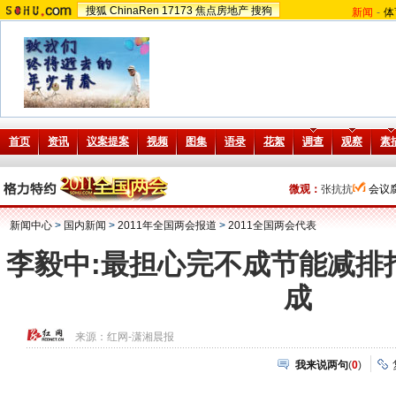
搜狐
ChinaRen
17173
焦点房地产
搜狗
新闻
-
体
微观：
张抗抗
会议
新闻中心
>
国内新闻
>
2011年全国两会报道
>
2011全国两会代表
李毅中:最担心完不成节能减排
成
来源：
红网-潇湘晨报
我来说两句
(
0
)