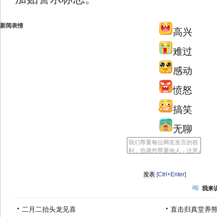
新闻表情
高兴
难过
感动
愤怒
搞笑
无聊
[Ctrl+Enter]
我来
二月二抬头龙见喜
直击归真堂养