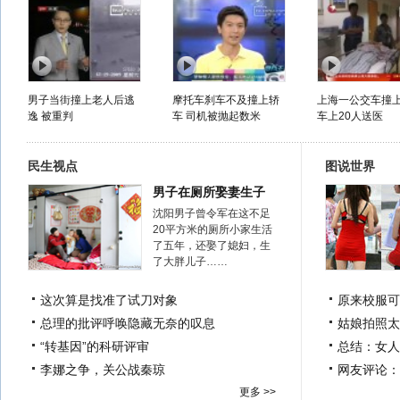
男子当街撞上老人后逃
摩托车刹车不及撞上轿
上海一公交车撞
逸 被重判
车 司机被抛起数米
车上20人送医
民生视点
图说世界
男子在厕所娶妻生子
沈阳男子曾令军在这不足
20平方米的厕所小家生活
了五年，还娶了媳妇，生
了大胖儿子……
这次算是找准了试刀对象
原来校服可
总理的批评呼唤隐藏无奈的叹息
姑娘拍照太
“转基因”的科研评审
总结：女人
李娜之争，关公战秦琼
网友评论：
更多 >>