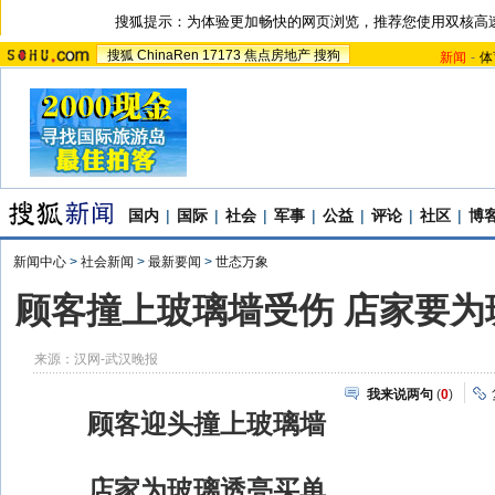
搜狐提示：为体验更加畅快的网页浏览，推荐您使用双核高
搜狐
ChinaRen
17173
焦点房地产
搜狗
新闻
-
体
国内
|
国际
|
社会
|
军事
|
公益
|
评论
|
社区
|
博
新闻中心
>
社会新闻
>
最新要闻
>
世态万象
顾客撞上玻璃墙受伤 店家要为
来源：
汉网-武汉晚报
我来说两句
(
0
)
顾客迎头撞上玻璃墙
店家为玻璃透亮买单