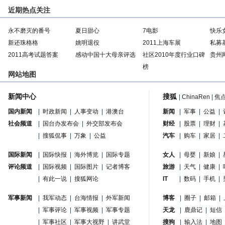
近期热点关注
永不磨灭的番号
夏日甜心
7电影
快乐
新还珠格格
姚明退役
2011上海车展
私募
2011高考试题答案
感动中国十大母亲评选
社区2010年度行业口碑
贵州
榜
网站地图
新闻中心
搜狐
|
ChinaRen
|
焦
国内新闻
|
时政新闻
|
人事变动
|
港澳台
新闻
|
军事
|
公益
|
社会频道
|
国台办发布会
|
外交部发布会
财经
|
股票
|
理财
|
|
搜狐侃事
|
万象
|
公益
汽车
|
购车
|
家居
|
国际新闻
|
国际快报
|
海外博览
|
国际专题
女人
|
母婴
|
新娘
|
评论频道
|
国际视频
|
国际图片
|
记者博客
旅游
|
天气
|
健康
|
|
有此一说
|
搜狐网论
IT
|
数码
|
手机
|
军事新闻
|
我军动态
|
台海情报
|
外军新闻
博客
|
圈子
|
邮箱
|
|
军事评论
|
军事视频
|
军事专题
天龙
|
鹿鼎记
|
短信
|
军事社区
|
军事大视野
|
讲武堂
搜狗
|
输入法
|
地图