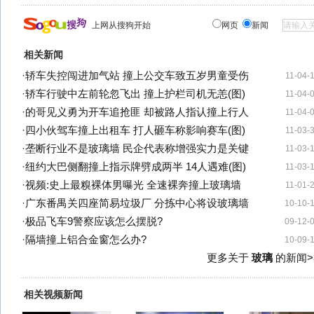
上网从搜狗开始
网页
新闻
相关新闻
·
轿车失控闯进加气站 撞上公交车致五岁男童受伤
11-04-
·
轿车行驶中左前轮忽飞出 撞上护栏司机无恙(图)
11-04-
·
的哥见义勇为开车追抢匪 却被路人指认撞上行人
11-04-
·
四小伙驾车撞上出租车 打人砸车称影响赛车(图)
11-03-
·
垄断行业不是玻璃墙 民企代表称增强实力是关键
11-03-
·
纽约大巴侧翻撞上指示牌劈成两半 14人遇难(图)
11-03-
·
视频:史上最糗裸体男曝光 全速裸奔撞上玻璃墙
11-01-
·
广东番禺关四座简易垃圾厂 分拣中心将设玻璃墙
10-10-
·
极品飞车9警察应该怎么摆脱?
09-12-
·
隔墙撞上铝合金窗怎么办?
10-09-
更多关于
玻璃
的新闻>
相关视频新闻