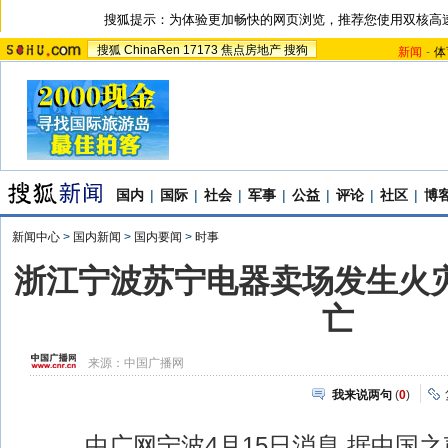
搜狐提示：为体验更加畅快的网页浏览，推荐您使用双核高
搜狐
ChinaRen
17173
焦点房地产
搜狗
新闻
-
体
国内
|
国际
|
社会
|
军事
|
公益
|
评论
|
社区
|
博
新闻中心
>
国内新闻
>
国内要闻
>
时事
浙江宁波苏宁电器卖场发生火灾
亡
来源：
中国广播网
我来说两句
(
0
)
中广网宁波4月15日消息 据中国之