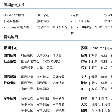
近期热点关注
永不磨灭的番号
夏日甜心
7电影
快乐
新还珠格格
姚明退役
2011上海车展
私募
2011高考试题答案
感动中国十大母亲评选
社区2010年度行业口碑
贵州
榜
网站地图
新闻中心
搜狐
|
ChinaRen
|
焦
国内新闻
|
时政新闻
|
人事变动
|
港澳台
新闻
|
军事
|
公益
|
社会频道
|
国台办发布会
|
外交部发布会
财经
|
股票
|
理财
|
|
搜狐侃事
|
万象
|
公益
汽车
|
购车
|
家居
|
国际新闻
|
国际快报
|
海外博览
|
国际专题
女人
|
母婴
|
新娘
|
评论频道
|
国际视频
|
国际图片
|
记者博客
旅游
|
天气
|
健康
|
|
有此一说
|
搜狐网论
IT
|
数码
|
手机
|
军事新闻
|
我军动态
|
台海情报
|
外军新闻
博客
|
圈子
|
邮箱
|
|
军事评论
|
军事视频
|
军事专题
天龙
|
鹿鼎记
|
短信
|
军事社区
|
军事大视野
|
讲武堂
搜狗
|
输入法
|
地图