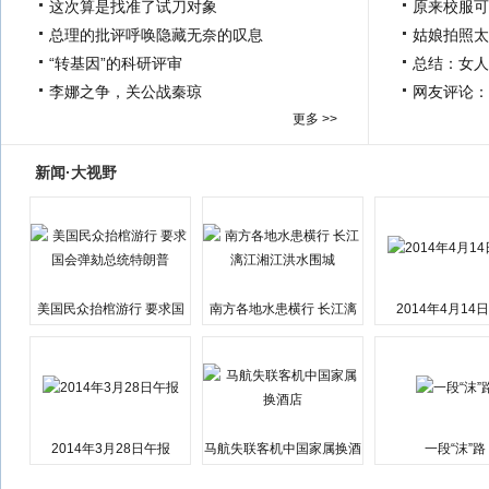
这次算是找准了试刀对象
原来校服可
总理的批评呼唤隐藏无奈的叹息
姑娘拍照太
“转基因”的科研评审
总结：女人
李娜之争，关公战秦琼
网友评论：
更多 >>
新闻·大视野
美国民众抬棺游行 要求国
南方各地水患横行 长江漓
2014年4月14
会弹劾总统特朗普
江湘江洪水围城
2014年3月28日午报
马航失联客机中国家属换酒
一段“沫”路
店