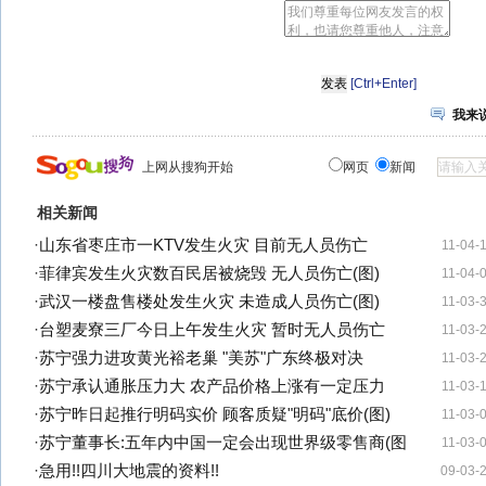
[Ctrl+Enter]
我来
上网从搜狗开始
网页
新闻
相关新闻
·
山东省枣庄市一KTV发生火灾 目前无人员伤亡
11-04-
·
菲律宾发生火灾数百民居被烧毁 无人员伤亡(图)
11-04-
·
武汉一楼盘售楼处发生火灾 未造成人员伤亡(图)
11-03-
·
台塑麦寮三厂今日上午发生火灾 暂时无人员伤亡
11-03-
·
苏宁强力进攻黄光裕老巢 "美苏"广东终极对决
11-03-
·
苏宁承认通胀压力大 农产品价格上涨有一定压力
11-03-
·
苏宁昨日起推行明码实价 顾客质疑"明码"底价(图)
11-03-
·
苏宁董事长:五年内中国一定会出现世界级零售商(图
11-03-
·
急用!!四川大地震的资料!!
09-03-