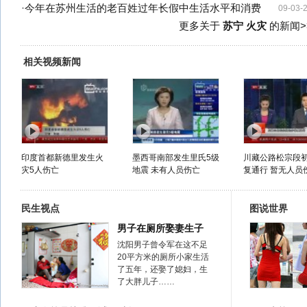
·
今年在苏州生活的老百姓过年长假中生活水平和消费
09-03-
更多关于
苏宁 火灾
的新闻>
相关视频新闻
印度首都新德里发生火
墨西哥南部发生里氏5级
川藏公路松宗段
灾5人伤亡
地震 未有人员伤亡
复通行 暂无人员
民生视点
图说世界
男子在厕所娶妻生子
沈阳男子曾令军在这不足
20平方米的厕所小家生活
了五年，还娶了媳妇，生
了大胖儿子……