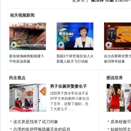
更多关于
催泪弹 示威
的新闻>
相关视频新闻
新加坡海峡两船相撞 5
我国3个研究项目加入火
吉尔吉斯斯坦警
千吨原油泄漏
星载人航天飞行试验
催泪弹等镇暴
民生视点
图说世界
男子在厕所娶妻生子
沈阳男子曾令军在这不足
20平方米的厕所小家生活
了五年，还娶了媳妇，生
了大胖儿子……
这次算是找准了试刀对象
原来校服可
总理的批评呼唤隐藏无奈的叹息
姑娘拍照太