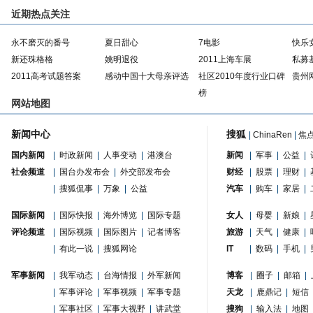
近期热点关注
永不磨灭的番号
夏日甜心
7电影
快乐
新还珠格格
姚明退役
2011上海车展
私募
2011高考试题答案
感动中国十大母亲评选
社区2010年度行业口碑
贵州
榜
网站地图
新闻中心
搜狐
|
ChinaRen
|
焦
国内新闻
|
时政新闻
|
人事变动
|
港澳台
新闻
|
军事
|
公益
|
社会频道
|
国台办发布会
|
外交部发布会
财经
|
股票
|
理财
|
|
搜狐侃事
|
万象
|
公益
汽车
|
购车
|
家居
|
国际新闻
|
国际快报
|
海外博览
|
国际专题
女人
|
母婴
|
新娘
|
评论频道
|
国际视频
|
国际图片
|
记者博客
旅游
|
天气
|
健康
|
|
有此一说
|
搜狐网论
IT
|
数码
|
手机
|
军事新闻
|
我军动态
|
台海情报
|
外军新闻
博客
|
圈子
|
邮箱
|
|
军事评论
|
军事视频
|
军事专题
天龙
|
鹿鼎记
|
短信
|
军事社区
|
军事大视野
|
讲武堂
搜狗
|
输入法
|
地图