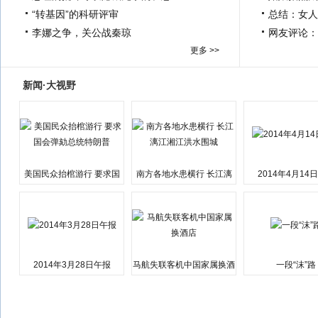
“转基因”的科研评审
总结：女人
李娜之争，关公战秦琼
网友评论：
更多 >>
新闻·大视野
美国民众抬棺游行 要求国
南方各地水患横行 长江漓
2014年4月14
会弹劾总统特朗普
江湘江洪水围城
2014年3月28日午报
马航失联客机中国家属换酒
一段“沫”路
店