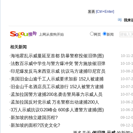
[Ctrl+Enter]
我来
上网从搜狗开始
网页
新闻
相关新闻
·
海地霍乱示威蔓延至首都 防暴警察投催泪弹(图)
10-11-
·
法数百示威中学生与警方爆冲突 警方施放催泪弹
10-10-
·
印尼爆发反马来西亚示威 抗议马方逮捕印尼官员
10-08-
·
美国旧金山逾千工人示威要求加薪 152人被逮捕
10-07-
·
旧金山千名酒店员工示威游行 152人被警方逮捕
10-07-
·
孟加拉国警方逮捕200名袭击警局暴力示威人员
10-07-
·
孟加拉国反对党示威 万名警察出动逮捕200人
10-06-
·
3万人示威抗议G20峰会 600多人遭警方逮捕(图)
10-06-
·
新加坡的独立建国历程?
09-12-
·
新加坡的面积?历史文化?
09-12-