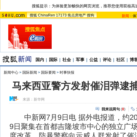
搜狐提示：为体验更加畅快的网页浏览，推荐您使用双核高
搜狐
ChinaRen
17173
焦点房地产
搜狗
新闻
-
体
国内
|
国际
|
社会
|
军事
|
公益
|
评论
|
社区
|
博
新闻中心
>
国际新闻
>
国际要闻
>
时事快报
马来西亚警方发射催泪弹逮捕
来源：
新华网
我来说两句
(
0
)
中新网7月9日电 据外电报道，约20
9日聚集在首都吉隆坡市中心的独立广
度改革。防暴警察向示威人群发射了催泪