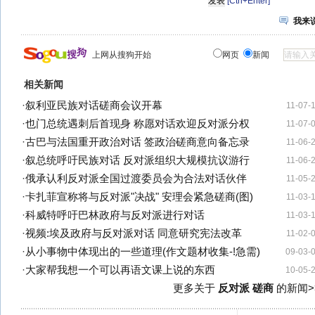
[Ctrl+Enter]
我来
上网从搜狗开始
网页
新闻
相关新闻
·
叙利亚民族对话磋商会议开幕
11-07-
·
也门总统遇刺后首现身 称愿对话欢迎反对派分权
11-07-
·
古巴与法国重开政治对话 签政治磋商意向备忘录
11-06-
·
叙总统呼吁民族对话 反对派组织大规模抗议游行
11-06-
·
俄承认利反对派全国过渡委员会为合法对话伙伴
11-05-
·
卡扎菲宣称将与反对派"决战" 安理会紧急磋商(图)
11-03-
·
科威特呼吁巴林政府与反对派进行对话
11-03-
·
视频:埃及政府与反对派对话 同意研究宪法改革
11-02-
·
从小事物中体现出的一些道理(作文题材收集-!急需)
09-03-
·
大家帮我想一个可以再语文课上说的东西
10-05-
更多关于
反对派 磋商
的新闻>