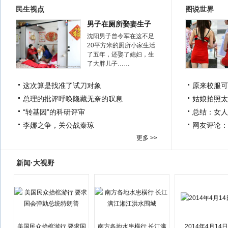
民生视点
图说世界
男子在厕所娶妻生子
沈阳男子曾令军在这不足
20平方米的厕所小家生活
了五年，还娶了媳妇，生
了大胖儿子……
这次算是找准了试刀对象
原来校服可
总理的批评呼唤隐藏无奈的叹息
姑娘拍照太
“转基因”的科研评审
总结：女人
李娜之争，关公战秦琼
网友评论：
更多 >>
新闻·大视野
美国民众抬棺游行 要求国
南方各地水患横行 长江漓
2014年4月14