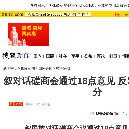
搜狐提示：为体验更加畅快的网页浏览，推荐您使用双核高
搜狐
ChinaRen
17173
焦点房地产
搜狗
新闻
-
体
国内
|
国际
|
社会
|
军事
|
公益
|
评论
|
社区
|
博
新闻中心
>
国际新闻
>
国际要闻
>
时事快报
叙对话磋商会通过18点意见 
分
来源：
京华时报
我来说两句
(
0
)
叙民族对话磋商会议通过18点意见