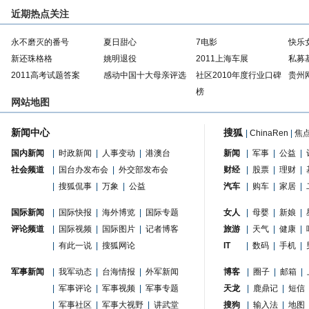
近期热点关注
永不磨灭的番号
夏日甜心
7电影
快乐
新还珠格格
姚明退役
2011上海车展
私募
2011高考试题答案
感动中国十大母亲评选
社区2010年度行业口碑
贵州
榜
网站地图
新闻中心
搜狐
|
ChinaRen
|
焦
国内新闻
|
时政新闻
|
人事变动
|
港澳台
新闻
|
军事
|
公益
|
社会频道
|
国台办发布会
|
外交部发布会
财经
|
股票
|
理财
|
|
搜狐侃事
|
万象
|
公益
汽车
|
购车
|
家居
|
国际新闻
|
国际快报
|
海外博览
|
国际专题
女人
|
母婴
|
新娘
|
评论频道
|
国际视频
|
国际图片
|
记者博客
旅游
|
天气
|
健康
|
|
有此一说
|
搜狐网论
IT
|
数码
|
手机
|
军事新闻
|
我军动态
|
台海情报
|
外军新闻
博客
|
圈子
|
邮箱
|
|
军事评论
|
军事视频
|
军事专题
天龙
|
鹿鼎记
|
短信
|
军事社区
|
军事大视野
|
讲武堂
搜狗
|
输入法
|
地图