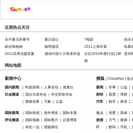
近期热点关注
永不磨灭的番号
夏日甜心
7电影
快乐
新还珠格格
姚明退役
2011上海车展
私募
2011高考试题答案
感动中国十大母亲评选
社区2010年度行业口碑
贵州
榜
网站地图
新闻中心
搜狐
|
ChinaRen
|
焦
国内新闻
|
时政新闻
|
人事变动
|
港澳台
新闻
|
军事
|
公益
|
社会频道
|
国台办发布会
|
外交部发布会
财经
|
股票
|
理财
|
|
搜狐侃事
|
万象
|
公益
汽车
|
购车
|
家居
|
国际新闻
|
国际快报
|
海外博览
|
国际专题
女人
|
母婴
|
新娘
|
评论频道
|
国际视频
|
国际图片
|
记者博客
旅游
|
天气
|
健康
|
|
有此一说
|
搜狐网论
IT
|
数码
|
手机
|