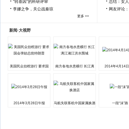
“转基因”的科研评审
总结：女人
李娜之争，关公战秦琼
网友评论：
更多 >>
新闻·大视野
美国民众抬棺游行 要求国
南方各地水患横行 长江漓
2014年4月14
会弹劾总统特朗普
江湘江洪水围城
2014年3月28日午报
马航失联客机中国家属换酒
一段“沫”路
店