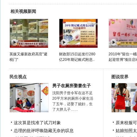
相关视频新闻
英媒又爆新政府高官"避
财政部15日起发行280
2010年"留住一桶
税门"
亿20年期记账式附息..
起迎世博"项目启
民生视点
图说世界
男子在厕所娶妻生子
沈阳男子曾令军在这不足
20平方米的厕所小家生活
了五年，还娶了媳妇，生
了大胖儿子……
这次算是找准了试刀对象
原来校服可
总理的批评呼唤隐藏无奈的叹息
姑娘拍照太