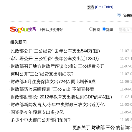
[Ctrl+Enter]
我来
上网从搜狗开始
网页
新闻
相关新闻
·
民政部公开"三公经费" 去年公车支出544万(图)
11-07-
·
审计署公开"三公经费" 去年公车支出近1230万
11-07-
·
财政部召开地方财政厅座谈会:推进三公经费公开
11-07-
·
何时公开"三公"经费支出明细表?
11-07-
·
财政部:5月住房保障支出724亿 同比增长6成
11-06-
·
财政部药监局晒预算 "三公支出"不能直接看
11-04-
·
财政部副部长: 2012年教育支出要达到GDP的4%(图)
11-03-
·
财政部新闻发言人:今年中央财政三农支出近万亿
11-03-
·
国资委今年预算支出多少亿
11-05-
·
多少个中央部门公开部门预算?
11-05-
更多关于
财政部 三公
的新闻>