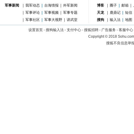
军事新闻
|
我军动态
|
台海情报
|
外军新闻
博客
|
圈子
|
邮箱
|
|
军事评论
|
军事视频
|
军事专题
天龙
|
鹿鼎记
|
短信
|
军事社区
|
军事大视野
|
讲武堂
搜狗
|
输入法
|
地图
设置首页
-
搜狗输入法
-
支付中心
-
搜狐招聘
-
广告服务
-
客服中心
Copyright
©
2018 Sohu.com 
搜狐不良信息举