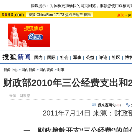
搜狐提示：为体验更加畅快的网页浏览，推荐您使用双核高
搜狐
ChinaRen
17173
焦点房地产
搜狗
新闻
-
体
国内
|
国际
|
社会
|
军事
|
公益
|
评论
|
社区
|
博
新闻中心
>
国内新闻
>
国内要闻
>
时事
财政部2010年三公经费支出和2
来源：
财政部
我来说两句
(
0
)
2011年7月14日 来源：财
一、财政拨款开支“三公经费”的单