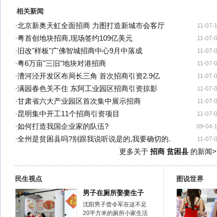
相关新闻
·
北京新奥天虹全面招商 力图打造新城市会客厅
11-07-
·
粤首创地块招商,现场签约109亿美元
11-07-
·
旧改"样板"广佛智城招商中心9月中落成
11-07-
·
粤6万亩"三旧"地块对港招商
11-07-
·
漕河泾开发区布局长三角 首次招商引资2.9亿
11-07-
·
满园春色关不住 东阿工业园区招商引资掠影
11-07-
·
甘肃省六大产业园区首次集中展示招商
11-07-
·
昆明集中开工11个招商引资项目
11-07-
·
如何打造我国企业家的队伍?
09-04-
·
全州是贫困县吗?别跟我说听说是的,我要确切的.
11-07-
更多关于
招商 贫困县
的新闻>
民生视点
图说世界
男子在厕所娶妻生子
沈阳男子曾令军在这不足
20平方米的厕所小家生活