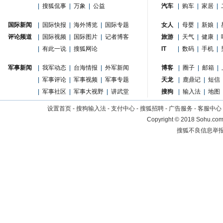
|
搜狐侃事
|
万象
|
公益
汽车
|
购车
|
家居
|
国际新闻
|
国际快报
|
海外博览
|
国际专题
女人
|
母婴
|
新娘
|
评论频道
|
国际视频
|
国际图片
|
记者博客
旅游
|
天气
|
健康
|
|
有此一说
|
搜狐网论
IT
|
数码
|
手机
|
军事新闻
|
我军动态
|
台海情报
|
外军新闻
博客
|
圈子
|
邮箱
|
|
军事评论
|
军事视频
|
军事专题
天龙
|
鹿鼎记
|
短信
|
军事社区
|
军事大视野
|
讲武堂
搜狗
|
输入法
|
地图
设置首页
-
搜狗输入法
-
支付中心
-
搜狐招聘
-
广告服务
-
客服中心
Copyright
©
2018 Sohu.com 
搜狐不良信息举