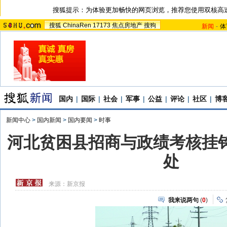
搜狐提示：为体验更加畅快的网页浏览，推荐您使用双核高
搜狐
ChinaRen
17173
焦点房地产
搜狗
新闻
-
体
国内
|
国际
|
社会
|
军事
|
公益
|
评论
|
社区
|
博
新闻中心
>
国内新闻
>
国内要闻
>
时事
河北贫困县招商与政绩考核挂钩
处
来源：
新京报
我来说两句
(
0
)