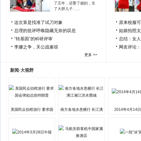
了五年，还娶了媳妇，生
了大胖儿子……
这次算是找准了试刀对象
原来校服可
总理的批评呼唤隐藏无奈的叹息
姑娘拍照太
“转基因”的科研评审
总结：女人
李娜之争，关公战秦琼
网友评论：
更多 >>
新闻·大视野
美国民众抬棺游行 要求国
南方各地水患横行 长江漓
2014年4月14
会弹劾总统特朗普
江湘江洪水围城