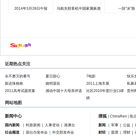
2014年3月28日午报
马航失联客机中国家属换酒
一段“沫”路
店
近期热点关注
永不磨灭的番号
夏日甜心
7电影
快乐
新还珠格格
姚明退役
2011上海车展
私募
2011高考试题答案
感动中国十大母亲评选
社区2010年度行业口碑
贵州
榜
网站地图
新闻中心
搜狐
|
ChinaRen
|
焦
国内新闻
|
时政新闻
|
人事变动
|
港澳台
新闻
|
军事
|
公益
|
社会频道
|
国台办发布会
|
外交部发布会
财经
|
股票
|
理财
|