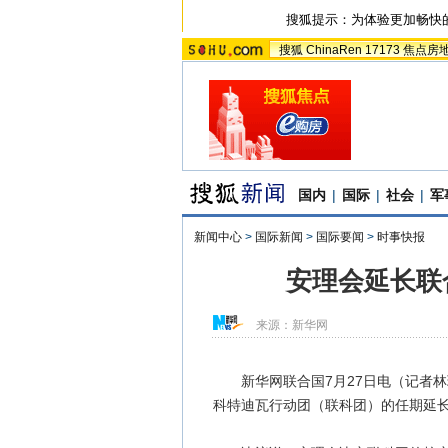
搜狐提示：为体验更加畅快
搜狐
ChinaRen
17173
焦点房
国内
|
国际
|
社会
|
军
新闻中心
>
国际新闻
>
国际要闻
>
时事快报
安理会延长联
来源：
新华网
新华网联合国7月27日电（记者林
科特迪瓦行动团（联科团）的任期延长一