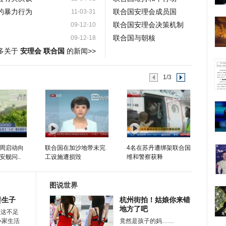
的暴力行为
联合国安理会成员国
11-03-31
联合国安理会决策机制
09-12-10
联合国与朝核
09-12-18
多关于
安理会 联合国
的新闻>>
1/3
周启动向
联合国在加沙地带未完
4名在苏丹遭绑架联合国
舰问..
工设施遭损毁
维和警察获释
图说世界
妻生子
杭州街拍！姑娘你来错
地方了吧
在这不足
小家生活
竟然是孩子的妈……