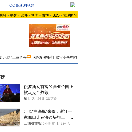
QQ高速浏览器
视频
-
播客
-
邮件
-
博客
-
微博
-
BBS
-
我说两句
点：
优酷土豆合并
医院配催泪剂
汉宜高铁塌陷
评榜
俄罗斯女首富的商业帝国正
被乌克兰炸毁
知世
2小时前
38评论
台风“白海豚”来临，浙江一
家四口走在海边堤坝上，其
中9岁男孩被巨浪卷入海
三湘都市报
6小时前
142评论
中，搜救仍在进行