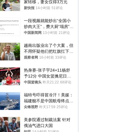
家转移，妻女仅得3万元
新快报
14小时前
51评论
一段视频就能炒出“全国小
炒肉大王”，费大厨“塌房”了
吗？
中国新闻网
13小时前
21评论
越南出版业出了个大案，但
不用怀疑他们把红旗扛下去
的决心
观察者网
16小时前
33评论
热身赛-张子宇24+11杨舒
予12分 中国女篮擒尼日利
亚
中国篮镜头
昨天21:22
68评论
福特号吓得冒冷汗！美媒：
福建舰不是中国航母终点，
而是新起点！
尖锋视野
昨天17:59
25评论
美参院通过制裁法案 针对
俄油气进口大国
知世
14小时前
51评论