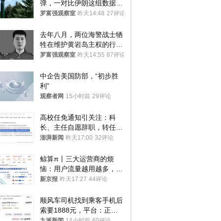
弹，一对比伊朗这组数据，
发现出大事了
罗富强观察室
昨天14:48
27评论
去年八月，两位海警战士牺
牲在维护黄岩岛主权的行动
中
罗富强观察室
昨天14:55
87评论
中企告美国防部，“初步胜
利”
观察者网
15小时前
29评论
高校任免通知引关注：科
长、主任自愿辞职，转任思
政辅导员
澎湃新闻
昨天17:00
32评论
鲸算π丨三大运营商的烦
恼：用户流量越用越多，收
入却越来越少
新京报
昨天17:27
44评论
顺风车司机找到乘客手机后
索要1888元，平台：正和
司机沟通协商
九派新闻
14小时前
60评论