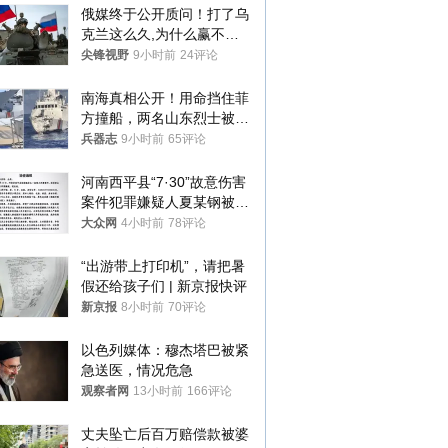
俄媒终于公开质问！打了乌
克兰这么久,为什么赢不了?
答案令人沉默
尖锋视野
9小时前
24评论
南海真相公开！用命挡住菲
方撞船，两名山东烈士被授
武警最高荣誉
兵器志
9小时前
65评论
河南西平县“7·30”故意伤害
案件犯罪嫌疑人夏某钢被抓
获
大众网
4小时前
78评论
“出游带上打印机”，请把暑
假还给孩子们 | 新京报快评
新京报
8小时前
70评论
以色列媒体：穆杰塔巴被紧
急送医，情况危急
观察者网
13小时前
166评论
丈夫坠亡后百万赔偿款被婆