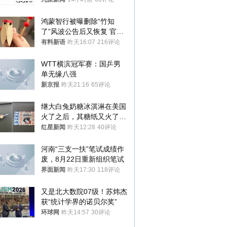
鸿蒙智行被曝删除“竹知
了”风波公告后又恢复 官媒
曾力挺：劝华为要大度的，
有料新语
昨天16:07
216评论
你们适不适合？
WTT横滨冠军赛：国乒男
单无缘八强
新京报
昨天21:16
65评论
继大白兔奶糖冰淇淋在美国
火了之后，其糖纸又火了！
海外博主盛赞：平面设计经
红星新闻
昨天12:28
40评论
典之作
河南“三支一扶”笔试成绩作
废，8月22日重新组织笔试
界面新闻
昨天17:30
118评论
又是北大数院07级！苏炜杰
获“统计学界的诺贝尔奖”
环球网
昨天14:57
30评论