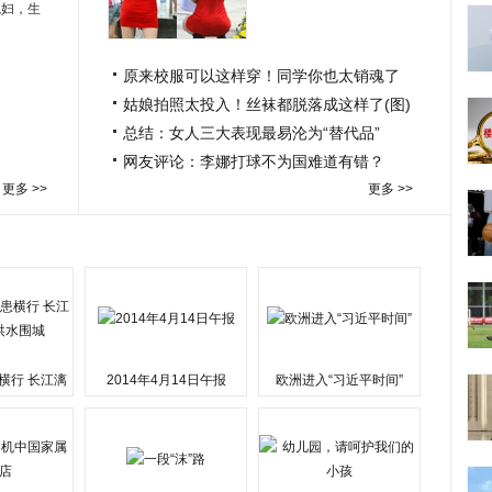
媳妇，生
原来校服可以这样穿！同学你也太销魂了
姑娘拍照太投入！丝袜都脱落成这样了(图)
总结：女人三大表现最易沦为“替代品”
网友评论：李娜打球不为国难道有错？
更多 >>
更多 >>
横行 长江漓
2014年4月14日午报
欧洲进入“习近平时间”
水围城