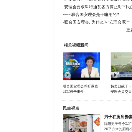
·
安理会要求科特迪瓦各方停止对平民
·
~~~联合国安理会是干嘛用的?
·
联合国安理会, 为什么叫"安理会呢?"
更
相关视频新闻
联合国安理会呼吁调查
韩美日或于下
以军袭击事件
安理会提交天安
民生视点
男子在厕所娶
沈阳男子曾令军
20平方米的厕所