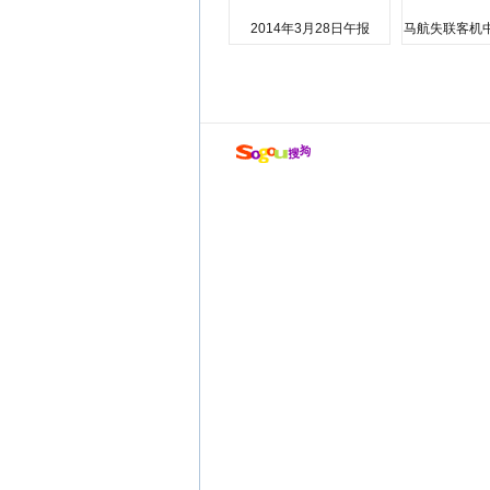
2014年3月28日午报
马航失联客机
店