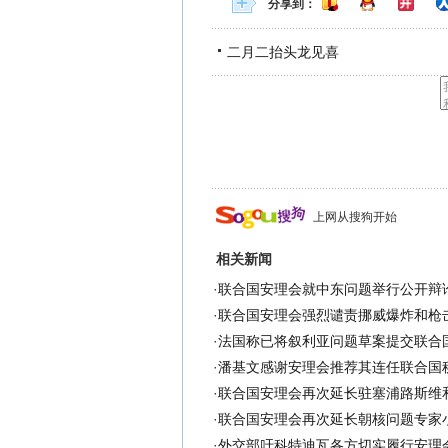
分享到：
二月二抬头龙见喜
上网从搜狗开始
相关新闻
·
联合国安理会就中东问题举行公开辩
·
联合国安理会强烈谴责挪威爆炸和枪
·
法国称已将叙利亚问题草案提交联合
·
潘基文感谢安理会推荐其连任联合国
·
联合国安理会再次延长驻塞浦路斯维
·
联合国安理会再次延长朝核问题专家
·
外交部吁科特迪瓦各方切实履行安理