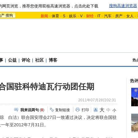
搜狗高速浏览器
的网页浏览，推荐您使用双核高速浏览器，点击此处下载
地产
搜狗
新闻
-
体育
-
S
-
娱乐
-
V
-
财经
-
IT
-
汽车
-
房产
-
女人
-
事
|
公益
|
评论
|
社区
|
博客
热
热
合国驻科特迪瓦行动团任期
2011年07月28日02:31
大
中
我来说两句
(
0
)
复制链接
打印
小
琼 白洁）联合国安理会27日一致通过决议，决定将联合国驻
年至2012年7月31日。