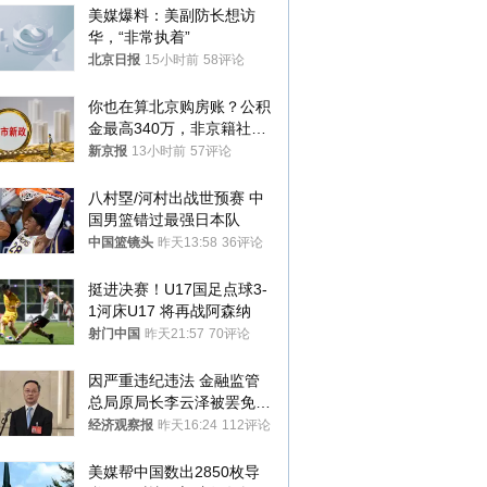
美媒爆料：美副防长想访
华，“非常执着”
北京日报
15小时前
58评论
你也在算北京购房账？公积
金最高340万，非京籍社保
1年
新京报
13小时前
57评论
八村塁/河村出战世预赛 中
国男篮错过最强日本队
中国篮镜头
昨天13:58
36评论
挺进决赛！U17国足点球3-
1河床U17 将再战阿森纳
射门中国
昨天21:57
70评论
因严重违纪违法 金融监管
总局原局长李云泽被罢免全
国人大代表
经济观察报
昨天16:24
112评论
美媒帮中国数出2850枚导