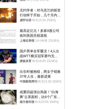
北约学者：对乌克兰的斩首
行动终于开始，几个月内乌
将投降
虚怀论语
昨天15:34
25评论
最高近亿元！多家A股公司
收到美国关税退税
上海证券报
14小时前
231评论
国乒男单全军覆没！4人出
战WTT横滨冠军赛均无缘
八强
搜狐体育
昨天18:45
102评论
出生时被抱错，两女子错换
37年人生，最新进展
中国新闻周刊
昨天21:50
20评论
或重回超强台风级！“白海
豚”云系面积，比6个广东还
大！深圳官方：注意这件事
南方都市报
昨天23:55
39评论