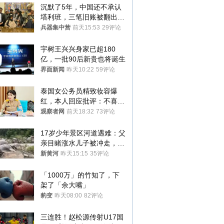
沉默了5年，中国还不承认
塔利班，三笔旧账被翻出，
最大风险出现
兵器集中营
前天15:53
29评论
宇树王兴兴身家已超180
亿，一批90后新贵也将诞生
界面新闻
昨天10:22
59评论
泰国女公务员精致妆容爆
红，本人回应批评：不喜欢
就别看
观察者网
前天18:32
73评论
17岁少年景区河道遇难：父
亲目睹涨水儿子被冲走，当
地排除上游泄洪，家属盼厘
新黄河
昨天15:15
35评论
清责任
「1000万」的竹知了，下
架了「余大嘴」
豹变
昨天08:00
82评论
三连胜！赵松源传射U17国