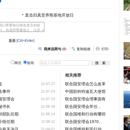
直击归真堂养熊基地开放日
[Ctrl+Enter]
我来说两句
(
0
)
复制链接
打印
网页
新闻
相关推荐
论
联合国安理会怎么改革
11-07-27
击事件
中国驻科特迪瓦大使馆
11-07-24
国安理会
联合国安理会理事国有
11-07-12
秘书长
联合国安理会常任...
11-06-18
和部队任期
联合国维和行动有哪些
11-06-14
小组任期
联合国安理会1970...
11-06-11
会有关决议
联合国维持和平行动
11-04-01