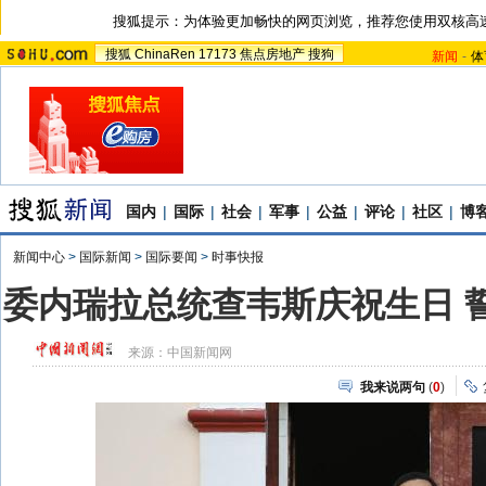
搜狐提示：为体验更加畅快的网页浏览，推荐您使用双核高
搜狐
ChinaRen
17173
焦点房地产
搜狗
新闻
-
体
国内
|
国际
|
社会
|
军事
|
公益
|
评论
|
社区
|
博
新闻中心
>
国际新闻
>
国际要闻
>
时事快报
委内瑞拉总统查韦斯庆祝生日 誓
来源：
中国新闻网
我来说两句
(
0
)