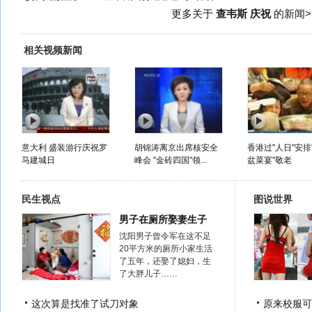
更多关于
查韦斯 庆祝
的新闻>
相关视频新闻
意大利 盛装游行庆祝罗
胡锦涛离京出席核安全
香港过"人日"安排
马建城日
峰会 "金砖四国"领...
盆菜宴"敬老
民生视点
图说世界
男子在厕所娶妻生子
沈阳男子曾令军在这不足
20平方米的厕所小家生活
了五年，还娶了媳妇，生
了大胖儿子……
这次算是找准了试刀对象
原来校服可