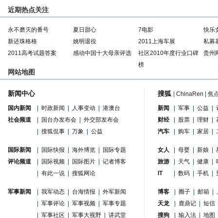
近期热点关注
永不磨灭的番号
夏日甜心
7电影
快乐
新还珠格格
姚明退役
2011上海车展
私募
2011高考试题答案
感动中国十大母亲评选
社区2010年度行业口碑
贵州
榜
网站地图
新闻中心
搜狐
|
ChinaRen
|
焦
国内新闻
|
时政新闻
|
人事变动
|
港澳台
新闻
|
军事
|
公益
|
社会频道
|
国台办发布会
|
外交部发布会
财经
|
股票
|
理财
|
|
搜狐侃事
|
万象
|
公益
汽车
|
购车
|
家居
|
国际新闻
|
国际快报
|
海外博览
|
国际专题
女人
|
母婴
|
新娘
|
评论频道
|
国际视频
|
国际图片
|
记者博客
旅游
|
天气
|
健康
|
|
有此一说
|
搜狐网论
IT
|
数码
|
手机
|
军事新闻
|
我军动态
|
台海情报
|
外军新闻
博客
|
圈子
|
邮箱
|
|
军事评论
|
军事视频
|
军事专题
天龙
|
鹿鼎记
|
短信
|
军事社区
|
军事大视野
|
讲武堂
搜狗
|
输入法
|
地图