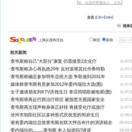
[Ctrl+Enter]
我来
上网从搜狗开始
网页
新闻
相关新闻
·
查韦斯称自己"大部分"康复 仍需接受2次化疗
11-07-
·
查韦斯称决心再执政20年 反对派将其比作希特勒
11-07-
·
查韦斯称确定参加明年总统大选 争取做到2031年
11-07-
·
媒体称查韦斯有意参加2012年委内瑞拉大选(图)
11-07-
·
女子邀请朋友到KTV庆祝生日 拿话筒唱歌被电晕(图)
11-07-
·
查韦斯将再赴巴西治疗癌症 被指责无视国家安全
11-07-
·
查韦斯再次现声称身体正好转 将接受化疗或放疗
11-07-
·
沧州市朝阳社区以多种形式庆祝党的90岁生日
11-06-
·
谁有委内瑞拉总统查韦斯在联大抨击布什的演讲稿全
09-03-
·
委内瑞拉的.........查韦斯 有人知道吗?讲讲
09-03-