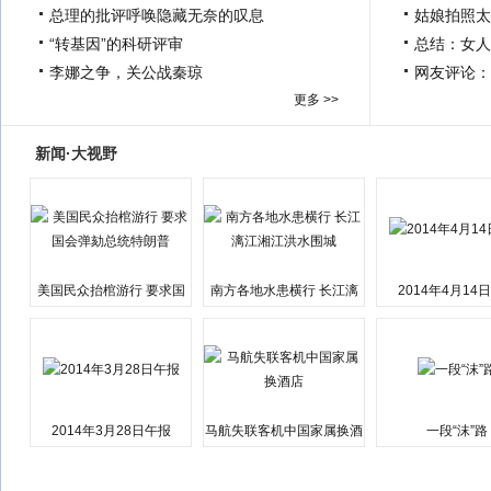
总理的批评呼唤隐藏无奈的叹息
姑娘拍照太
“转基因”的科研评审
总结：女人
李娜之争，关公战秦琼
网友评论：
更多 >>
新闻·大视野
美国民众抬棺游行 要求国
南方各地水患横行 长江漓
2014年4月14
会弹劾总统特朗普
江湘江洪水围城
2014年3月28日午报
马航失联客机中国家属换酒
一段“沫”路
店