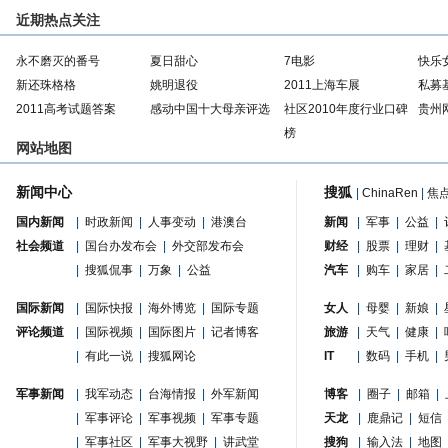
近期热点关注
永不磨灭的番号
夏日甜心
7电影
快乐
新还珠格格
姚明退役
2011上海车展
私募
2011高考试题答案
感动中国十大母亲评选
社区2010年度行业口碑
贵州
榜
网站地图
新闻中心
搜狐
|
ChinaRen
|
焦
国内新闻
|
时政新闻
|
人事变动
|
港澳台
新闻
|
军事
|
公益
|
社会频道
|
国台办发布会
|
外交部发布会
财经
|
股票
|
理财
|
|
搜狐侃事
|
万象
|
公益
汽车
|
购车
|
家居
|
国际新闻
|
国际快报
|
海外博览
|
国际专题
女人
|
母婴
|
新娘
|
评论频道
|
国际视频
|
国际图片
|
记者博客
旅游
|
天气
|
健康
|
|
有此一说
|
搜狐网论
IT
|
数码
|
手机
|
军事新闻
|
我军动态
|
台海情报
|
外军新闻
博客
|
圈子
|
邮箱
|
|
军事评论
|
军事视频
|
军事专题
天龙
|
鹿鼎记
|
短信
|
军事社区
|
军事大视野
|
讲武堂
搜狗
|
输入法
|
地图