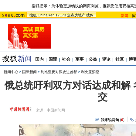
搜狐提示：为体验更加畅快的网页浏览，推荐您使用双核高
搜狐
ChinaRen
17173
焦点房地产
搜狗
新闻
-
体
国内
|
国际
|
社会
|
军事
|
公益
|
评论
|
社区
|
博
新闻中心
>
国际新闻
>
利比亚反对派攻进首都
>
利比亚消息
俄总统吁利双方对话达成和解 
交
来源：
中国新闻网
我来说两句
(
0
)