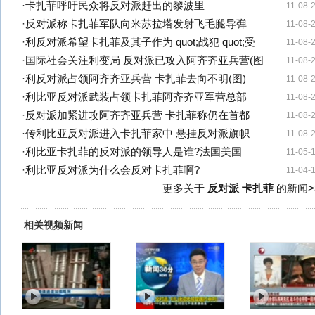
·
卡扎菲呼吁民众将反对派赶出的黎波里
11-08-
·
反对派称卡扎菲军队向米苏拉塔发射飞毛腿导弹
11-08-
·
利反对派希望卡扎菲及其子作为 quot;战犯 quot;受
11-08-
·
国际社会关注利变局 反对派已攻入阿齐齐亚兵营(图
11-08-
·
利反对派占领阿齐齐亚兵营 卡扎菲去向不明(图)
11-08-
·
利比亚反对派武装占领卡扎菲阿齐齐亚军营总部
11-08-
·
反对派加紧进攻阿齐齐亚兵营 卡扎菲称仍在首都
11-08-
·
传利比亚反对派进入卡扎菲家中 悬挂反对派旗帜
11-08-
·
利比亚卡扎菲的反对派的领导人是谁?法国美国
11-05-
·
利比亚反对派为什么会反对卡扎菲啊?
11-04-
更多关于
反对派 卡扎菲
的新闻>
相关视频新闻