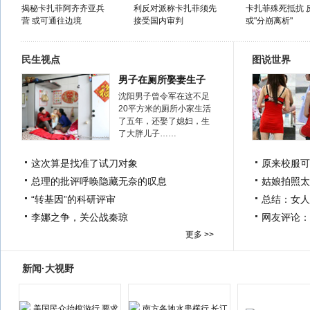
揭秘卡扎菲阿齐齐亚兵
利反对派称卡扎菲须先
卡扎菲殊死抵抗 
营 或可通往边境
接受国内审判
或"分崩离析"
民生视点
图说世界
男子在厕所娶妻生子
沈阳男子曾令军在这不足
20平方米的厕所小家生活
了五年，还娶了媳妇，生
了大胖儿子……
这次算是找准了试刀对象
原来校服可
总理的批评呼唤隐藏无奈的叹息
姑娘拍照太
“转基因”的科研评审
总结：女人
李娜之争，关公战秦琼
网友评论：
更多 >>
新闻·大视野