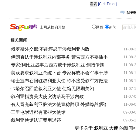
[Ctrl+Enter]
我来
上网从搜狗开始
网页
新闻
相关新闻
·
俄罗斯外交部:不能容忍干涉叙利亚内政
11-08-
·
伊朗否认干涉叙利亚内部事务 警告西方不要插手
11-08-
·
专家:利比亚战事后西方或干涉叙利亚 剑指伊朗
11-08-
·
美欧要求叙利亚总统下台 专家称或不会军事干涉
11-08-
·
瑞士宣布召回驻叙利亚大使 称不接受叙军方做法
11-08-
·
卡塔尔召回驻叙利亚大使 使馆无限期关闭
11-07-
·
叙利亚指责美大使突访哈马干涉内政
11-07-
·
有人冒充叙利亚驻法大使宣称辞职 外媒哗然(图)
11-06-
·
三里屯附近都有哪些大使馆
09-03-
·
叙利亚使馆认证费用退还
09-05-
更多关于
叙利亚 大使
的新闻>