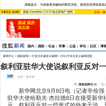
搜狐提示：为体验更加畅快的网页浏览，推荐您使用双核高
搜狐
ChinaRen
17173
焦点房地产
搜狗
新闻
-
体
国内
|
国际
|
社会
|
军事
|
公益
|
评论
|
社区
|
博
新闻中心
>
国际新闻
>
中东北非爆发示威潮
>
2011中东北非示威潮消息
叙利亚驻华大使说叙利亚反对
来源：
新华网
我来说两句
(
0
)
新华网北京9月8日电（记者辛俭强
驻华大使哈勒夫·杰拉德8日在接受新华
示，叙利亚反对一些形式的外来干涉，