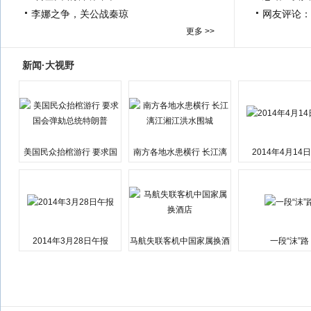
李娜之争，关公战秦琼
网友评论：
更多 >>
新闻·大视野
美国民众抬棺游行 要求国
南方各地水患横行 长江漓
2014年4月14
会弹劾总统特朗普
江湘江洪水围城
2014年3月28日午报
马航失联客机中国家属换酒
一段“沫”路
店