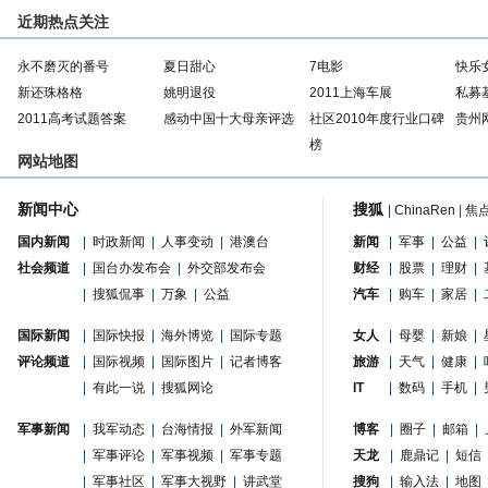
近期热点关注
永不磨灭的番号
夏日甜心
7电影
快乐
新还珠格格
姚明退役
2011上海车展
私募
2011高考试题答案
感动中国十大母亲评选
社区2010年度行业口碑
贵州
榜
网站地图
新闻中心
搜狐
|
ChinaRen
|
焦
国内新闻
|
时政新闻
|
人事变动
|
港澳台
新闻
|
军事
|
公益
|
社会频道
|
国台办发布会
|
外交部发布会
财经
|
股票
|
理财
|
|
搜狐侃事
|
万象
|
公益
汽车
|
购车
|
家居
|
国际新闻
|
国际快报
|
海外博览
|
国际专题
女人
|
母婴
|
新娘
|
评论频道
|
国际视频
|
国际图片
|
记者博客
旅游
|
天气
|
健康
|
|
有此一说
|
搜狐网论
IT
|
数码
|
手机
|
军事新闻
|
我军动态
|
台海情报
|
外军新闻
博客
|
圈子
|
邮箱
|
|
军事评论
|
军事视频
|
军事专题
天龙
|
鹿鼎记
|
短信
|
军事社区
|
军事大视野
|
讲武堂
搜狗
|
输入法
|
地图