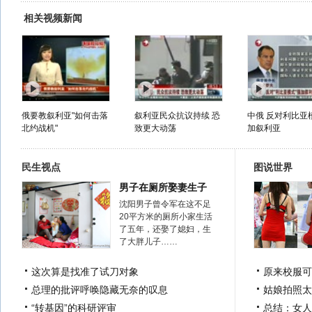
相关视频新闻
俄要教叙利亚"如何击落
叙利亚民众抗议持续 恐
中俄 反对利比亚
北约战机"
致更大动荡
加叙利亚
民生视点
图说世界
男子在厕所娶妻生子
沈阳男子曾令军在这不足
20平方米的厕所小家生活
了五年，还娶了媳妇，生
了大胖儿子……
这次算是找准了试刀对象
原来校服可
总理的批评呼唤隐藏无奈的叹息
姑娘拍照太
“转基因”的科研评审
总结：女人