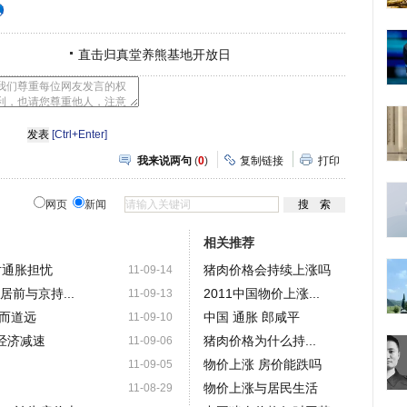
直击归真堂养熊基地开放日
[Ctrl+Enter]
我来说两句
(
0
)
复制链接
打印
网页
新闻
相关推荐
对通胀担忧
猪肉价格会持续上涨吗
11-09-14
居前与京持...
2011中国物价上涨...
11-09-13
而道远
中国 通胀 郎咸平
11-09-10
经济减速
猪肉价格为什么持...
11-09-06
物价上涨 房价能跌吗
11-09-05
物价上涨与居民生活
11-08-29