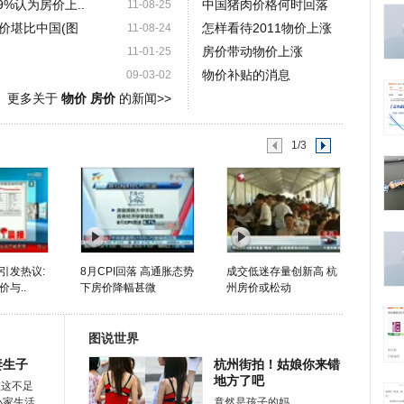
9%认为房价上..
中国猪肉价格何时回落
11-08-25
价堪比中国(图
怎样看待2011物价上涨
11-08-24
房价带动物价上涨
11-01-25
物价补贴的消息
09-03-02
更多关于
物价 房价
的新闻>>
1/3
引发热议:
8月CPI回落 高通胀态势
成交低迷存量创新高 杭
与..
下房价降幅甚微
州房价或松动
图说世界
妻生子
杭州街拍！姑娘你来错
地方了吧
在这不足
小家生活
竟然是孩子的妈……