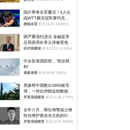
国乒男单全军覆没！4人出
战WTT横滨冠军赛均无缘
八强
搜狐体育
前天18:45
102评论
因严重违纪违法 金融监管
总局原局长李云泽被罢免全
国人大代表
经济观察报
前天16:24
112评论
中企告美国防部，“初步胜
利”
观察者网
昨天08:06
28评论
美媒帮中国数出2850枚导
弹，一对比伊朗这组数据，
发现出大事了
罗富强观察室
前天14:48
27评论
去年八月，两位海警战士牺
牲在维护黄岩岛主权的行动
中
罗富强观察室
前天14:55
88评论