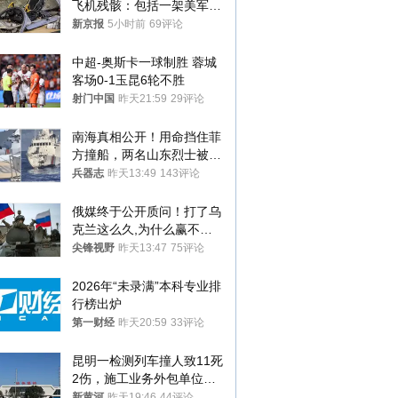
飞机残骸：包括一架美军F-
15战斗机残骸以及多架无人
新京报
5小时前
69评论
机等
中超-奥斯卡一球制胜 蓉城
客场0-1玉昆6轮不胜
射门中国
昨天21:59
29评论
南海真相公开！用命挡住菲
方撞船，两名山东烈士被授
武警最高荣誉
兵器志
昨天13:49
143评论
俄媒终于公开质问！打了乌
克兰这么久,为什么赢不了?
答案令人沉默
尖锋视野
昨天13:47
75评论
2026年“未录满”本科专业排
行榜出炉
第一财经
昨天20:59
33评论
昆明一检测列车撞人致11死
2伤，施工业务外包单位被
罚1.5万元，国铁昆明局被
新黄河
昨天19:46
44评论