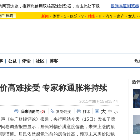
搜狗高速浏览器
的网页浏览，推荐您使用双核高速浏览器，点击此处下载
地产
搜狗
新闻
-
体育
-
S
-
娱乐
-
V
-
财经
-
IT
-
汽车
-
房产
-
女人
-
事
|
公益
|
评论
|
社区
|
博客
热
热
价高难接受 专家称通胀将持续
2011年09月15日15:44
大
中
我来说两句
(
0
)
复制链接
打印
小
声《央广财经评论》报道，央行网站今天（15日）发布了第
户问卷调查报告显示，居民对物价满意度偏低，未来上涨的预
预期谨慎。居民依然感觉当前的房价过高，预期未来房价以稳