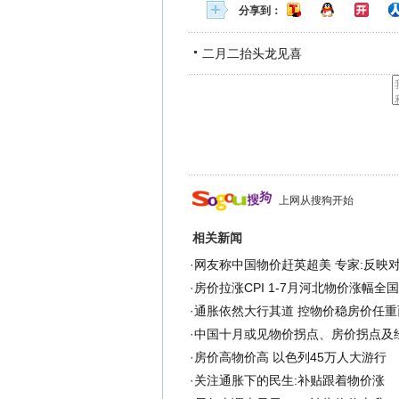
分享到：
二月二抬头龙见喜
上网从搜狗开始
相关新闻
·
网友称中国物价赶英超美 专家:反映
·
房价拉涨CPI 1-7月河北物价涨幅全国
·
通胀依然大行其道 控物价稳房价任重
·
中国十月或见物价拐点、房价拐点及
·
房价高物价高 以色列45万人大游行
·
关注通胀下的民生:补贴跟着物价涨