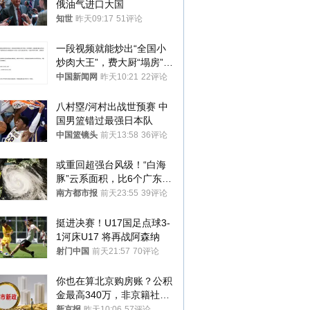
俄油气进口大国
知世
昨天09:17
51评论
一段视频就能炒出“全国小
炒肉大王”，费大厨“塌房”了
吗？
中国新闻网
昨天10:21
22评论
八村塁/河村出战世预赛 中
国男篮错过最强日本队
中国篮镜头
前天13:58
36评论
或重回超强台风级！“白海
豚”云系面积，比6个广东还
大！深圳官方：注意这件事
南方都市报
前天23:55
39评论
挺进决赛！U17国足点球3-
1河床U17 将再战阿森纳
射门中国
前天21:57
70评论
你也在算北京购房账？公积
金最高340万，非京籍社保
1年
新京报
昨天10:06
57评论