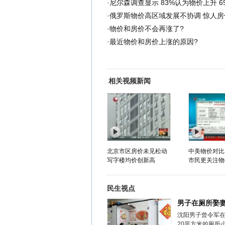
·
尼尔森调查显示 83%认为物价上升 6
·
俄罗斯物价高区域发展不协调 惊人房
·
物价和房价不会再涨了?
·
最近物价和房价上涨的原因?
相关视频新闻
北京市区房价未见松动
中美物价对比
写字楼均价创新高
市民更关注物价
民生视点
男子在厕所娶
沈阳男子曾令军
20平方米的厕所