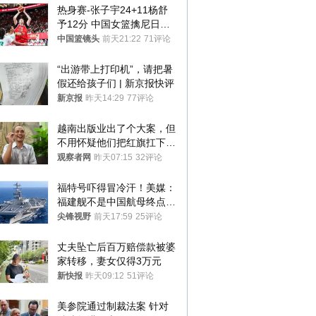
热身赛-张子宇24+11杨舒
予12分 中国女篮擒尼日利
亚
中国篮镜头
前天21:22
71评论
“出游带上打印机”，请把暑
假还给孩子们 | 新京报快评
新京报
昨天14:29
77评论
越南出版业出了个大案，但
不用怀疑他们把红旗扛下去
的决心
观察者网
昨天07:15
32评论
福特号吓得冒冷汗！美媒：
福建舰不是中国航母终点，
而是新起点！
尖锋视野
前天17:59
25评论
丈夫坠亡后百万赔偿款被婆
家转移，妻女仅得3万元
新快报
昨天09:12
51评论
美参院通过制裁法案 针对