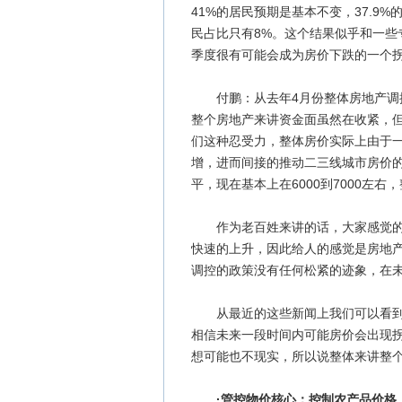
41%的居民预期是基本不变，37.9
民占比只有8%。这个结果似乎和一些
季度很有可能会成为房价下跌的一个
付鹏：从去年4月份整体房地产调控
整个房地产来讲资金面虽然在收紧，
们这种忍受力，整体房价实际上由于
增，进而间接的推动二三线城市房价的
平，现在基本上在6000到7000左
作为老百姓来讲的话，大家感觉的是
快速的上升，因此给人的感觉是房地
调控的政策没有任何松紧的迹象，在
从最近的这些新闻上我们可以看到，
相信未来一段时间内可能房价会出现
想可能也不现实，所以说整体来讲整
·管控物价核心：控制农产品价格