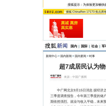
搜狐提示：为体验更加畅快
搜狐
ChinaRen
17173
焦点房
国内
|
国际
|
社会
|
军
新闻中心
>
国内新闻
>
国内要闻
>
时事
超7成居民认为物
来源：
中国广播网
中广网北京9月15日消息 据经济之
三季度调查报告，今年第三季度的储
期依然强烈。就业与收入平稳，未来