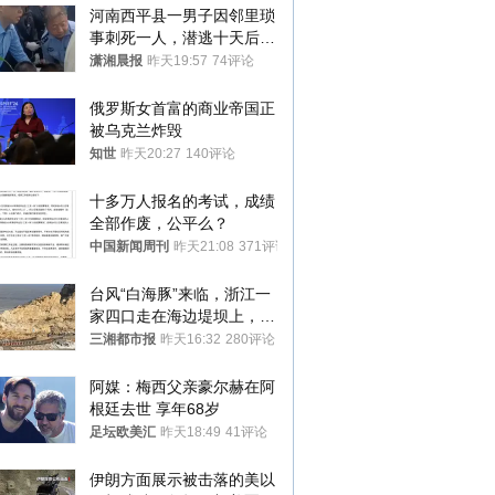
河南西平县一男子因邻里琐
事刺死一人，潜逃十天后在
十多公里外一片玉米地里落
潇湘晨报
昨天19:57
74评论
网
俄罗斯女首富的商业帝国正
被乌克兰炸毁
知世
昨天20:27
140评论
十多万人报名的考试，成绩
全部作废，公平么？
中国新闻周刊
昨天21:08
371评论
台风“白海豚”来临，浙江一
家四口走在海边堤坝上，其
中9岁男孩被巨浪卷入海
三湘都市报
昨天16:32
280评论
中，搜救仍在进行
阿媒：梅西父亲豪尔赫在阿
根廷去世 享年68岁
足坛欧美汇
昨天18:49
41评论
伊朗方面展示被击落的美以