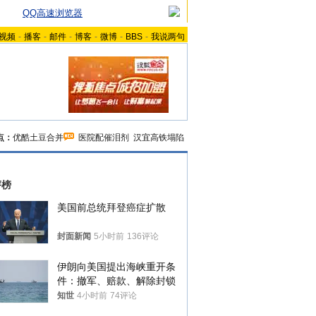
QQ高速浏览器
视频
-
播客
-
邮件
-
博客
-
微博
-
BBS
-
我说两句
点：
优酷土豆合并
医院配催泪剂
汉宜高铁塌陷
评榜
美国前总统拜登癌症扩散
封面新闻
5小时前
136评论
伊朗向美国提出海峡重开条
件：撤军、赔款、解除封锁
知世
4小时前
74评论