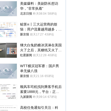
美媒爆料：美副防长想访
华，“非常执着”
北京日报
昨天08:04
58评论
鲸算π丨三大运营商的烦
恼：用户流量越用越多，收
入却越来越少
新京报
前天17:27
43评论
继大白兔奶糖冰淇淋在美国
火了之后，其糖纸又火了！
海外博主盛赞：平面设计经
红星新闻
前天12:28
40评论
典之作
WTT横滨冠军赛：国乒男
单无缘八强
新京报
前天21:16
65评论
顺风车司机找到乘客手机后
索要1888元，平台：正和
司机沟通协商
九派新闻
昨天09:14
67评论
高校任免通知引关注：科