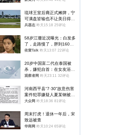
罚300万元
琉球王室后裔正式摊牌，宁
可满盘皆输也不让美日得
逞，中国成关键
兵器志
昨天15:18
25评论
58岁江珊近况曝光：白发多
了，走路慢了，胖到160
斤，没单位也没退休金
依壹Talk
昨天13:07
22评论
20岁中国富二代在泰国被
杀，嫌犯自首：在女友浴室
看到他
观察者网
昨天23:11
32评论
河南西平县“7·30”故意伤害
案件犯罪嫌疑人夏某钢被抓
获
大众网
昨天18:36
81评论
周末打虎！退休一年后，宋
致远被查
华商网
昨天10:24
65评论