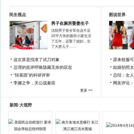
民生视点
图说世界
男子在厕所娶妻生子
沈阳男子曾令军在这不足
20平方米的厕所小家生活
了五年，还娶了媳妇，生
了大胖儿子……
这次算是找准了试刀对象
原来校服可
总理的批评呼唤隐藏无奈的叹息
姑娘拍照太
“转基因”的科研评审
总结：女人
李娜之争，关公战秦琼
网友评论：
更多 >>
新闻·大视野