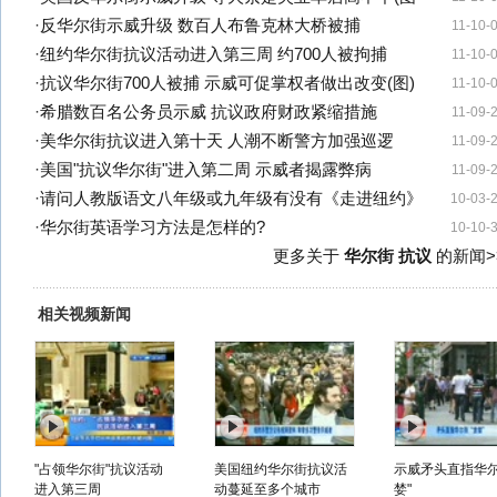
·
反华尔街示威升级 数百人布鲁克林大桥被捕
11-10-
·
纽约华尔街抗议活动进入第三周 约700人被拘捕
11-10-
·
抗议华尔街700人被捕 示威可促掌权者做出改变(图)
11-10-
·
希腊数百名公务员示威 抗议政府财政紧缩措施
11-09-
·
美华尔街抗议进入第十天 人潮不断警方加强巡逻
11-09-
·
美国"抗议华尔街"进入第二周 示威者揭露弊病
11-09-
·
请问人教版语文八年级或九年级有没有《走进纽约》
10-03-
·
华尔街英语学习方法是怎样的?
10-10-
更多关于
华尔街 抗议
的新闻>
相关视频新闻
"占领华尔街"抗议活动
美国纽约华尔街抗议活
示威矛头直指华尔
进入第三周
动蔓延至多个城市
婪"