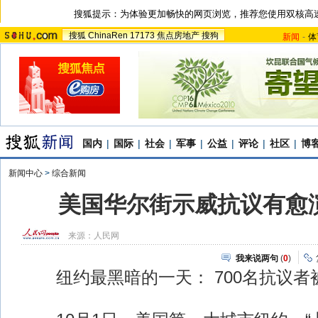
搜狐提示：为体验更加畅快的网页浏览，推荐您使用双核高
搜狐
ChinaRen
17173
焦点房地产
搜狗
新闻
-
体
国内
|
国际
|
社会
|
军事
|
公益
|
评论
|
社区
|
博
新闻中心
>
综合新闻
美国华尔街示威抗议有愈
来源：
人民网
我来说两句
(
0
)
纽约最黑暗的一天： 700名抗议者