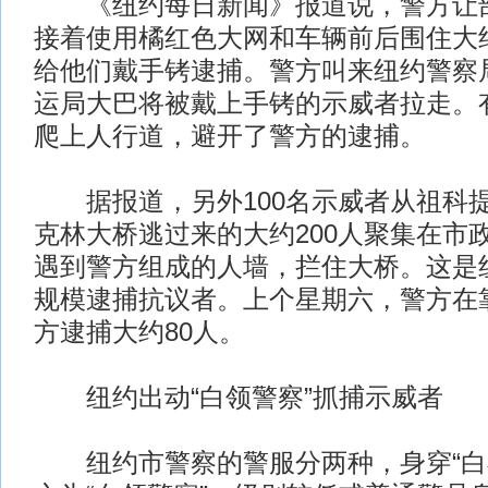
《纽约每日新闻》报道说，警方让部
接着使用橘红色大网和车辆前后围住大约
给他们戴手铐逮捕。警方叫来纽约警察
运局大巴将被戴上手铐的示威者拉走。
爬上人行道，避开了警方的逮捕。
据报道，另外100名示威者从祖科
克林大桥逃过来的大约200人聚集在市
遇到警方组成的人墙，拦住大桥。这是
规模逮捕抗议者。上个星期六，警方在
方逮捕大约80人。
纽约出动“白领警察”抓捕示威者
纽约市警察的警服分两种，身穿“白