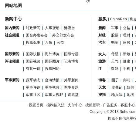
榜
网站地图
新闻中心
搜狐
|
ChinaRen
|
焦
国内新闻
|
时政新闻
|
人事变动
|
港澳台
新闻
|
军事
|
公益
|
社会频道
|
国台办发布会
|
外交部发布会
财经
|
股票
|
理财
|
|
搜狐侃事
|
万象
|
公益
汽车
|
购车
|
家居
|
国际新闻
|
国际快报
|
海外博览
|
国际专题
女人
|
母婴
|
新娘
|
评论频道
|
国际视频
|
国际图片
|
记者博客
旅游
|
天气
|
健康
|
|
有此一说
|
搜狐网论
IT
|
数码
|
手机
|
军事新闻
|
我军动态
|
台海情报
|
外军新闻
博客
|
圈子
|
邮箱
|
|
军事评论
|
军事视频
|
军事专题
天龙
|
鹿鼎记
|
短信
|
军事社区
|
军事大视野
|
讲武堂
搜狗
|
输入法
|
地图
设置首页
-
搜狗输入法
-
支付中心
-
搜狐招聘
-
广告服务
-
客服中心
Copyright
©
2018 Sohu.com 
搜狐不良信息举