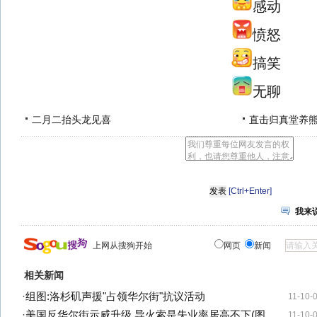
感动
愤怒
搞笑
无聊
二月二抬头龙见喜
直击归真堂养
[Ctrl+Enter]
我来
上网从搜狗开始
网页
新闻
相关新闻
·
组图:洛杉矶声援"占领华尔街"抗议活动
11-10-
·
美国反华尔街示威升级 导火索是失业率居高不下(图
11-10-