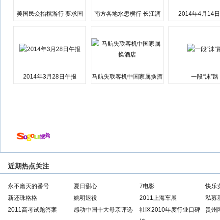
美国民众抬棺游行 要求国
南方各地水患横行 长江漓
2014年4月14
会弹劾总统特朗普
江湘江洪水围城
2014年3月28日午报
马航失联客机中国家属换酒
一段“沫”路
店
近期热点关注
永不磨灭的番号
夏日甜心
7电影
快乐
新还珠格格
姚明退役
2011上海车展
私募
2011高考试题答案
感动中国十大母亲评选
社区2010年度行业口碑
贵州