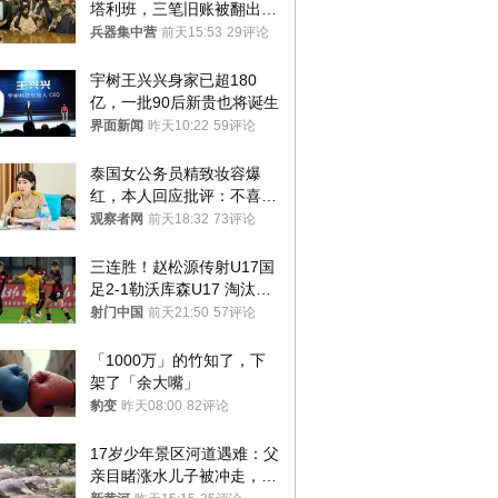
塔利班，三笔旧账被翻出，
最大风险出现
兵器集中营
前天15:53
29评论
宇树王兴兴身家已超180
亿，一批90后新贵也将诞生
界面新闻
昨天10:22
59评论
泰国女公务员精致妆容爆
红，本人回应批评：不喜欢
就别看
观察者网
前天18:32
73评论
三连胜！赵松源传射U17国
足2-1勒沃库森U17 淘汰赛
将战河床
射门中国
前天21:50
57评论
「1000万」的竹知了，下
架了「余大嘴」
豹变
昨天08:00
82评论
17岁少年景区河道遇难：父
亲目睹涨水儿子被冲走，当