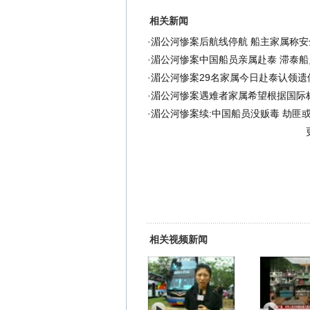
相关新闻
·
湄公河惨案后航线停航 船主家属称安
·
湄公河惨案中国船员亲属赴泰 滞泰船
·
湄公河惨案29名家属今日赴泰认领遗
·
湄公河惨案遇难者家属希望根据国际
·
湄公河惨案续:中国船员没贩毒 劫匪
相关视频新闻