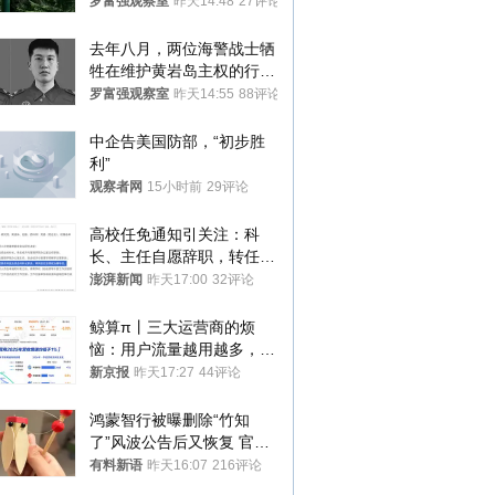
发现出大事了
罗富强观察室
昨天14:48
27评论
去年八月，两位海警战士牺
牲在维护黄岩岛主权的行动
中
罗富强观察室
昨天14:55
88评论
中企告美国防部，“初步胜
利”
观察者网
15小时前
29评论
高校任免通知引关注：科
长、主任自愿辞职，转任思
政辅导员
澎湃新闻
昨天17:00
32评论
鲸算π丨三大运营商的烦
恼：用户流量越用越多，收
入却越来越少
新京报
昨天17:27
44评论
鸿蒙智行被曝删除“竹知
了”风波公告后又恢复 官媒
曾力挺：劝华为要大度的，
有料新语
昨天16:07
216评论
你们适不适合？