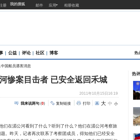
我的搜狐
注册
邮件
应用
相册收藏
事
|
公益
|
评论
|
社区
|
博客
热
1中国船员遇害消息
热
河惨案目击者 已安全返回禾城
2011年10月15日16:19
大
中
我来说两句
(
0
)
复制链接
打印
小
们在湄公河看到了什么？听到了什么？他们在湄公河考察旅
问题。昨天，记者再次联系了考察团成员，得知他们已经安全