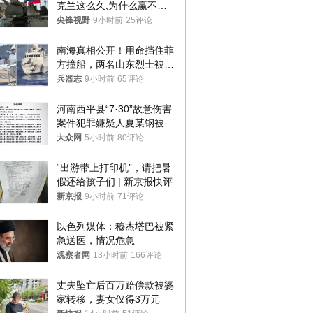
克兰这么久,为什么赢不了?
答案令人沉默
尖锋视野
9小时前
25评论
南海真相公开！用命挡住菲
方撞船，两名山东烈士被授
武警最高荣誉
兵器志
9小时前
65评论
河南西平县“7·30”故意伤害
案件犯罪嫌疑人夏某钢被抓
获
大众网
5小时前
80评论
“出游带上打印机”，请把暑
假还给孩子们 | 新京报快评
新京报
9小时前
71评论
以色列媒体：穆杰塔巴被紧
急送医，情况危急
观察者网
13小时前
166评论
丈夫坠亡后百万赔偿款被婆
家转移，妻女仅得3万元