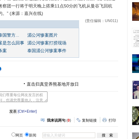
考察团一行将于明天晚上搭乘11点50分的飞机从曼谷飞回杭
。” (来源：嘉兴在线)
(责任编辑：UN011)
国警方...
湄公河惨案图片
案是怎么回事
湄公河惨案打捞现场
杀案
泰国湄公河惨案事件
直击归真堂养熊基地开放日
[Ctrl+Enter]
我来说两句
(
0
)
复制链接
打印
网页
新闻