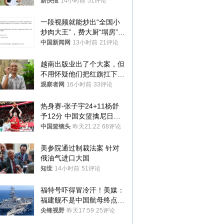
新快报
14小时前
51评论
一段视频就能炒出“全国小
炒肉大王”，费大厨“塌房”了
吗？
中国新闻网
13小时前
21评论
越南出版业出了个大案，但
不用怀疑他们把红旗扛下去
的决心
观察者网
16小时前
33评论
热身赛-张子宇24+11杨舒
予12分 中国女篮擒尼日利
亚
中国篮镜头
昨天21:22
68评论
美参院通过制裁法案 针对
俄油气进口大国
知世
14小时前
51评论
福特号吓得冒冷汗！美媒：
福建舰不是中国航母终点，
而是新起点！
尖锋视野
昨天17:59
25评论