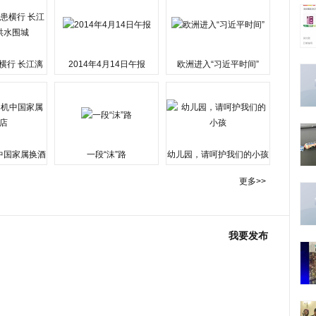
横行 长江漓
2014年4月14日午报
欧洲进入“习近平时间”
水围城
中国家属换酒
一段“沫”路
幼儿园，请呵护我们的小孩
更多>>
我要发布