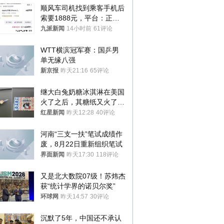
顺风车司机找到乘客手机后
索要1888元，平台：正和
司机沟通协商
九派新闻
14小时前
61评论
WTT横滨冠军赛：国乒男
单无缘八强
新京报
昨天21:16
65评论
继大白兔奶糖冰淇淋在美国
火了之后，其糖纸又火了！
海外博主盛赞：平面设计经
红星新闻
昨天12:28
40评论
典之作
河南“三支一扶”笔试成绩作
废，8月22日重新组织笔试
界面新闻
昨天17:30
118评论
又是北大数院07级！苏炜杰
获“统计学界的诺贝尔奖”
环球网
昨天14:57
30评论
沉默了5年，中国还不承认