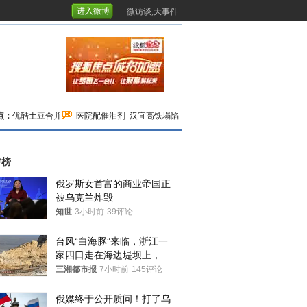
进入微博
微访谈,大事件
点：
优酷土豆合并
医院配催泪剂
汉宜高铁塌陷
评榜
俄罗斯女首富的商业帝国正
被乌克兰炸毁
知世
3小时前
39评论
台风“白海豚”来临，浙江一
家四口走在海边堤坝上，其
中9岁男孩被巨浪卷入海
三湘都市报
7小时前
145评论
中，搜救仍在进行
俄媒终于公开质问！打了乌