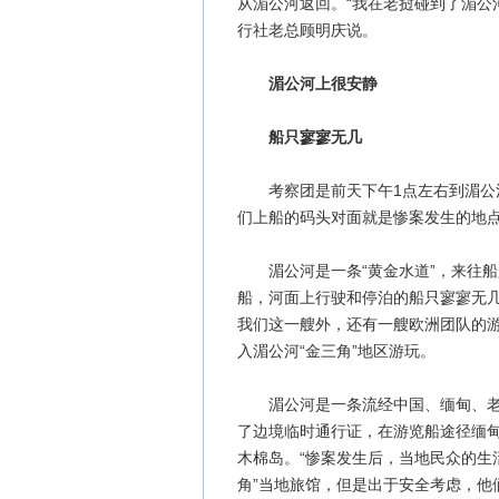
从湄公河返回。“我在老挝碰到了湄公
行社老总顾明庆说。
湄公河上很安静
船只寥寥无几
考察团是前天下午1点左右到湄公河
们上船的码头对面就是惨案发生的地点
湄公河是一条“黄金水道”，来往船
船，河面上行驶和停泊的船只寥寥无几
我们这一艘外，还有一艘欧洲团队的游
入湄公河“金三角”地区游玩。
湄公河是一条流经中国、缅甸、老挝
了边境临时通行证，在游览船途径缅
木棉岛。“惨案发生后，当地民众的生
角”当地旅馆，但是出于安全考虑，他