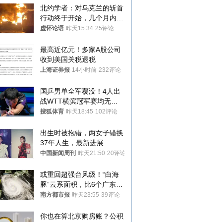
北约学者：对乌克兰的斩首
行动终于开始，几个月内乌
将投降
虚怀论语
昨天15:34
25评论
最高近亿元！多家A股公司
收到美国关税退税
上海证券报
14小时前
232评论
国乒男单全军覆没！4人出
战WTT横滨冠军赛均无缘
八强
搜狐体育
昨天18:45
102评论
出生时被抱错，两女子错换
37年人生，最新进展
中国新闻周刊
昨天21:50
20评论
或重回超强台风级！“白海
豚”云系面积，比6个广东还
大！深圳官方：注意这件事
南方都市报
昨天23:55
39评论
你也在算北京购房账？公积