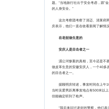
题。“当地旅行社出于安全考虑，跟"
的人身安全。”
这次考察团考察了清迈、清莱府两地
庆表示，他们一直在收看新闻了解情
在老挝做生意的
安庆人是目击者之一
湄公河惨案的真相，至今还是不甚明
做皮革生意的安徽安庆人，一个40多
的目击者之一。
据顾明庆转述，事发时间在上午10
当时吴爱男距离事发地点有500米以
但能确定听到了枪声。
“我后来问过老挝的警察，他们表示