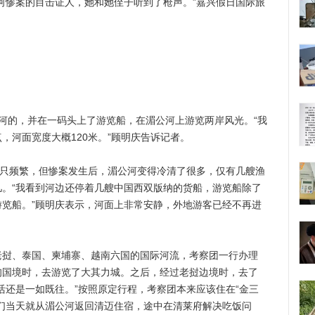
河惨案的目击证人，她和她侄子听到了枪声。”嘉兴假日国际旅
的，并在一码头上了游览船，在湄公河上游览两岸风光。“我
，河面宽度大概120米。”顾明庆告诉记者。
只频繁，但惨案发生后，湄公河变得冷清了很多，仅有几艘渔
。“我看到河边还停着几艘中国西双版纳的货船，游览船除了
览船。”顾明庆表示，河面上非常安静，外地游客已经不再进
、泰国、柬埔寨、越南六国的国际河流，考察团一行办理
甸国境时，去游览了大其力城。之后，经过老挝边境时，去了
活还是一如既往。”按照原定行程，考察团本来应该住在“金三
们当天就从湄公河返回清迈住宿，途中在清莱府解决吃饭问