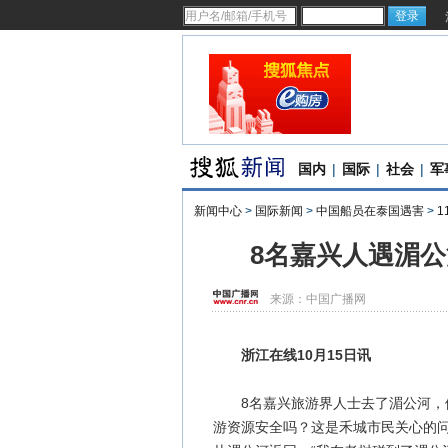
国内
|
国际
|
社会
|
军
新闻中心
>
国际新闻
>
中国船员在泰国遇害
>
1
8名嘉兴人遇湄公
来源：
中国广播网
浙江在线10月15日讯
8名嘉兴旅游界人士去了湄公河，他
游资源安全吗？这是禾城市民关心的