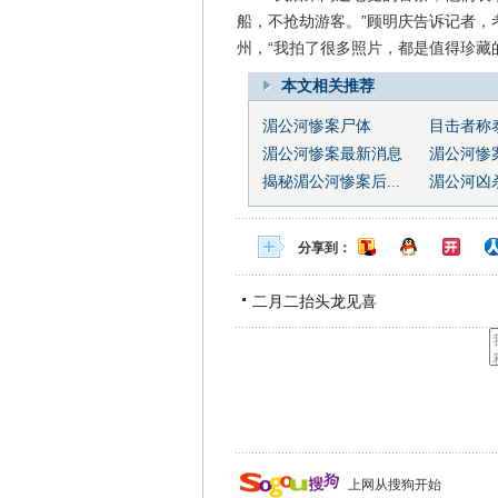
船，不抢劫游客。”顾明庆告诉记者，
州，“我拍了很多照片，都是值得珍藏的
本文相关推荐
湄公河惨案尸体
目击者称泰
湄公河惨案最新消息
湄公河惨
揭秘湄公河惨案后...
湄公河凶
分享到：
二月二抬头龙见喜
上网从搜狗开始