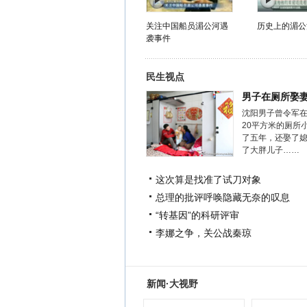
关注中国船员湄公河遇
历史上的湄公
袭事件
民生视点
男子在厕所娶
沈阳男子曾令军
20平方米的厕所
了五年，还娶了
了大胖儿子……
这次算是找准了试刀对象
总理的批评呼唤隐藏无奈的叹息
“转基因”的科研评审
李娜之争，关公战秦琼
新闻·大视野