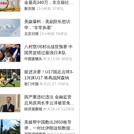
金最高340万，非京籍社保
1年
新京报
13小时前
57评论
美媒爆料：美副防长想访
华，“非常执着”
北京日报
15小时前
58评论
八村塁/河村出战世预赛 中
国男篮错过最强日本队
中国篮镜头
昨天13:58
36评论
挺进决赛！U17国足点球3-
1河床U17 将再战阿森纳
射门中国
昨天21:57
70评论
因严重违纪违法 金融监管
总局原局长李云泽被罢免全
国人大代表
经济观察报
昨天16:24
112评论
美媒帮中国数出2850枚导
弹，一对比伊朗这组数据，