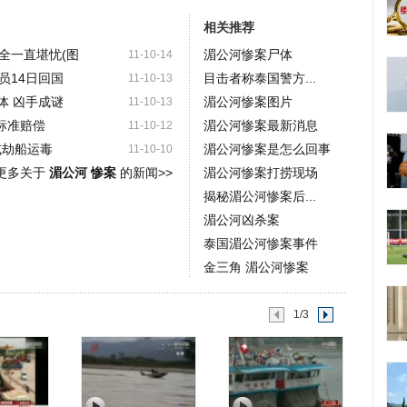
相关推荐
全一直堪忧(图
湄公河惨案尸体
11-10-14
员14日回国
目击者称泰国警方...
11-10-13
体 凶手成谜
湄公河惨案图片
11-10-13
标准赔偿
湄公河惨案最新消息
11-10-12
或劫船运毒
湄公河惨案是怎么回事
11-10-10
更多关于
湄公河 惨案
的新闻>>
湄公河惨案打捞现场
揭秘湄公河惨案后...
湄公河凶杀案
泰国湄公河惨案事件
金三角 湄公河惨案
1/3