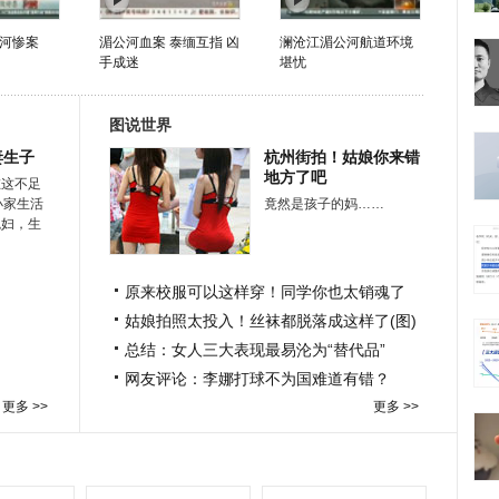
河惨案
湄公河血案 泰缅互指 凶
澜沧江湄公河航道环境
手成迷
堪忧
图说世界
妻生子
杭州街拍！姑娘你来错
地方了吧
在这不足
小家生活
竟然是孩子的妈……
媳妇，生
原来校服可以这样穿！同学你也太销魂了
姑娘拍照太投入！丝袜都脱落成这样了(图)
总结：女人三大表现最易沦为“替代品”
网友评论：李娜打球不为国难道有错？
更多 >>
更多 >>