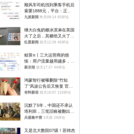
顺风车司机找到乘客手机后
索要1888元，平台：正和
司机沟通协商
九派新闻
昨天09:14
65评论
继大白兔奶糖冰淇淋在美国
火了之后，其糖纸又火了！
海外博主盛赞：平面设计经
红星新闻
前天12:28
40评论
典之作
鲸算π丨三大运营商的烦
恼：用户流量越用越多，收
入却越来越少
新京报
前天17:27
44评论
鸿蒙智行被曝删除“竹知
了”风波公告后又恢复 官媒
曾力挺：劝华为要大度的，
有料新语
前天16:07
216评论
你们适不适合？
沉默了5年，中国还不承认
塔利班，三笔旧账被翻出，
最大风险出现
兵器集中营
3天前
29评论
又是北大数院07级！苏炜杰