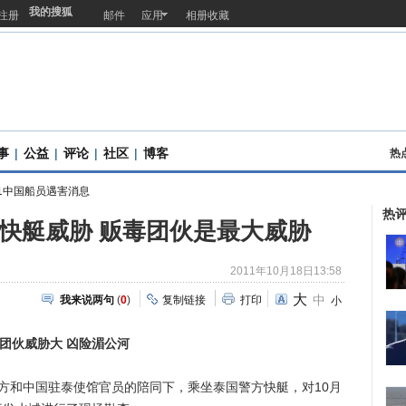
我的搜狐
注册
邮件
应用
相册收藏
事
|
公益
|
评论
|
社区
|
博客
热
1中国船员遇害消息
热
快艇威胁 贩毒团伙是最大威胁
2011年10月18日13:58
大
中
我来说两句
(
0
)
复制链接
打印
小
伙威胁大 凶险湄公河
和中国驻泰使馆官员的陪同下，乘坐泰国警方快艇，对10月