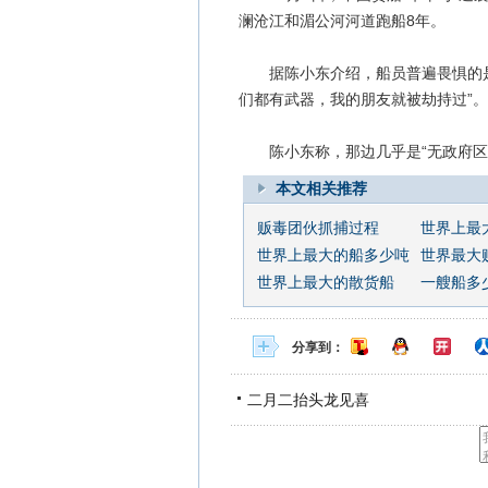
澜沧江和湄公河河道跑船8年。
据陈小东介绍，船员普遍畏惧的是“
们都有武器，我的朋友就被劫持过”。
陈小东称，那边几乎是“无政府区”
本文相关推荐
贩毒团伙抓捕过程
世界上最
世界上最大的船多少吨
世界最大贩
世界上最大的散货船
一艘船多
分享到：
二月二抬头龙见喜