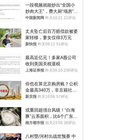
一段视频就能炒出“全国小
炒肉大王”，费大厨“塌房”了
吗？
中国新闻网
昨天10:21
21评论
丈夫坠亡后百万赔偿款被婆
家转移，妻女仅得3万元
新快报
昨天09:12
51评论
最高近亿元！多家A股公司
收到美国关税退税
上海证券报
昨天09:10
236评论
你也在算北京购房账？公积
金最高340万，非京籍社保
1年
新京报
昨天10:06
57评论
或重回超强台风级！“白海
豚”云系面积，比6个广东还
大！深圳官方：注意这件事
南方都市报
前天23:55
39评论
八村塁/河村出战世预赛 中