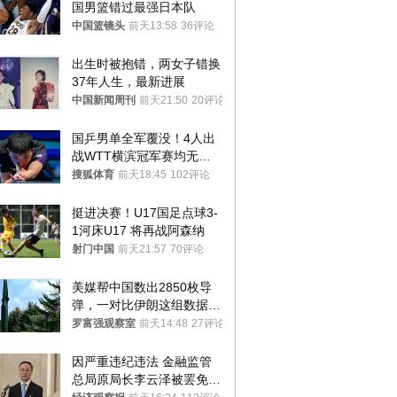
国男篮错过最强日本队
中国篮镜头
前天13:58
36评论
出生时被抱错，两女子错换
37年人生，最新进展
中国新闻周刊
前天21:50
20评论
国乒男单全军覆没！4人出
战WTT横滨冠军赛均无缘
八强
搜狐体育
前天18:45
102评论
挺进决赛！U17国足点球3-
1河床U17 将再战阿森纳
射门中国
前天21:57
70评论
美媒帮中国数出2850枚导
弹，一对比伊朗这组数据，
发现出大事了
罗富强观察室
前天14:48
27评论
因严重违纪违法 金融监管
总局原局长李云泽被罢免全