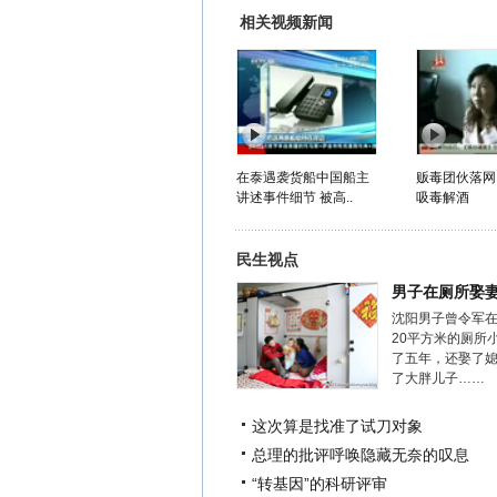
相关视频新闻
在泰遇袭货船中国船主
贩毒团伙落网
讲述事件细节 被高..
吸毒解酒
民生视点
男子在厕所娶
沈阳男子曾令军
20平方米的厕所
了五年，还娶了
了大胖儿子……
这次算是找准了试刀对象
总理的批评呼唤隐藏无奈的叹息
“转基因”的科研评审