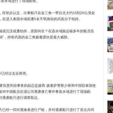
事发水域进行了现场勘查。
初步认定，出事船只在金三角一带往北大约15到20公里处
，在进入泰国水域前遭5名不明身份的武装分子劫持。
或沉没或遭劫持，原因何在？在该水域跑运输多年的船员告
人祸”，持有武器的金三角贩毒团伙是最大威胁。
件已经过去近两周。
负责刑侦事务的副总监披西·披素萨警察少将和中国驻泰国使
艇对中国船员在湄公河遇袭身亡事件事发水域进行了现场勘
对遇袭船只进行调查取证。
已经一同对遇难者进行尸检，并对遇袭船只进行了首次共同