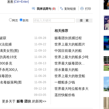
[Ctrl+Enter]
我来说两句
(
0
)
复制链接
打印
网页
新闻
相关推荐
被破获
贩毒团伙抓捕过程
11-09-28
依法批捕
世界上最大的船图片
11-09-22
满美女照(图)
中国目前最大的船
11-09-10
仿真枪19支
世界上最大的船多少吨
11-08-26
00多克
世界最大贩毒团伙...
11-08-13
手杀死300人
排水量最大的船
11-08-13
贩毒团伙
世界上最大的散货船
11-06-26
名毒贩落网(图
一艘船多少钱
11-06-26
世界最大吨位船有多大
09-12-18
遥控快艇价格
09-03-05
更多关于
贩毒 团伙
的新闻>>