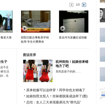
1/3
 毒老大靠
邵阳沉船出事船系学校
直击河马发飙狂追快艇
租用 学生付费乘坐
图说世界
妻生子
杭州街拍！姑娘你来错
地方了吧
在这不足
小家生活
竟然是孩子的妈……
媳妇，生
原来校服可以这样穿！同学你也太销魂了
姑娘拍照太投入！丝袜都脱落成这样了(图)
总结：女人三大表现最易沦为“替代品”