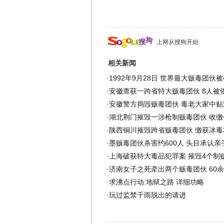
上网从搜狗开始
相关新闻
·
1992年9月28日 世界最大贩毒团伙
·
安徽查获一跨省特大贩毒团伙 8人被
·
安徽警方捣毁贩毒团伙 毒老大家中贴
·
湖北荆门摧毁一涉枪制贩毒团伙 收缴
·
陕西铜川摧毁跨省贩毒团伙 缴获冰毒3
·
墨贩毒团伙杀害约600人 头目承认亲
·
上海破获特大毒品犯罪案 摧毁4个制
·
济南女子之死牵出两个贩毒团伙 60余
·
求沸点行动:地狱之路 详细功略
·
玩过监禁千雨脱出的请进