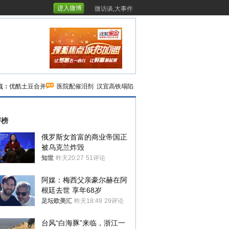
进入微博
微访谈,大事件
点：
优酷土豆合并
医院配催泪剂
汉宜高铁塌陷
评榜
俄罗斯女首富的商业帝国正
被乌克兰炸毁
知世
昨天20:27
51评论
阿媒：梅西父亲豪尔赫在阿
根廷去世 享年68岁
足坛欧美汇
昨天18:49
29评论
台风“白海豚”来临，浙江一