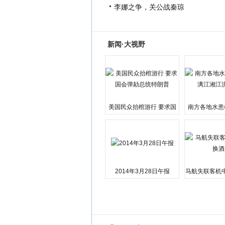
李娜之争，关公战秦琼
新闻·大视野
美国民众抬棺游行 要求国
南方各地水患
会弹劾总统特朗普
江湘江洪
2014年3月28日午报
马航失联客机
店