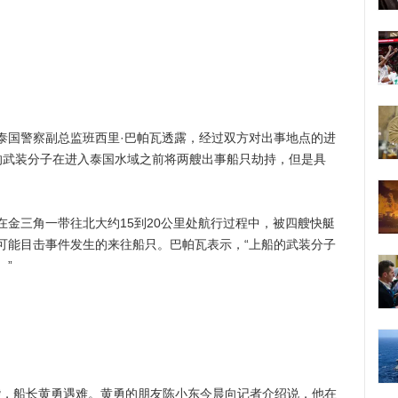
国警察副总监班西里·巴帕瓦透露，经过双方对出事地点的进
的武装分子在进入泰国水域之前将两艘出事船只劫持，但是具
。
三角一带往北大约15到20公里处航行过程中，被四艘快艇
可能目击事件发生的来往船只。巴帕瓦表示，“上船的武装分子
”
袭，船长黄勇遇难。黄勇的朋友陈小东今晨向记者介绍说，他在