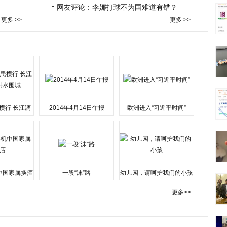
网友评论：李娜打球不为国难道有错？
更多 >>
更多 >>
横行 长江漓
2014年4月14日午报
欧洲进入“习近平时间”
水围城
中国家属换酒
一段“沫”路
幼儿园，请呵护我们的小孩
更多>>