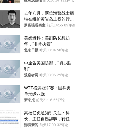
国人大代表
经济观察报
前天16:24
112评论
去年八月，两位海警战士牺
牲在维护黄岩岛主权的行动
中
罗富强观察室
前天14:55
89评论
美媒爆料：美副防长想访
华，“非常执着”
北京日报
昨天08:04
58评论
中企告美国防部，“初步胜
利”
观察者网
昨天08:06
29评论
WTT横滨冠军赛：国乒男
单无缘八强
新京报
前天21:16
65评论
高校任免通知引关注：科
长、主任自愿辞职，转任思
政辅导员
澎湃新闻
前天17:00
32评论