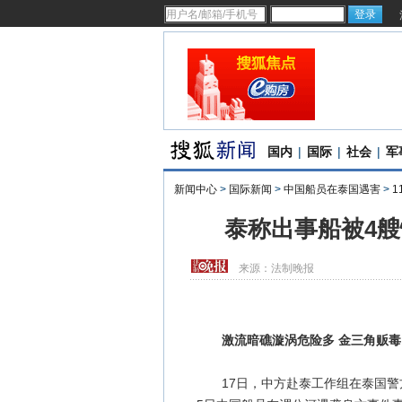
国内
|
国际
|
社会
|
军
新闻中心
>
国际新闻
>
中国船员在泰国遇害
>
1
泰称出事船被4艘
来源：
法制晚报
激流暗礁漩涡危险多 金三角贩毒团
17日，中方赴泰工作组在泰国警方