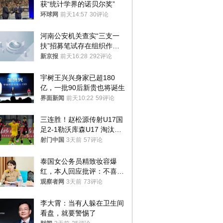
获“统计学界的诺贝尔奖”
环球网
前天14:57
30评论
河南公安机关查实“三支一
扶”招募笔试存在组织作弊
犯罪行为
新京报
前天16:28
292评论
宇树王兴兴身家已超180
亿，一批90后新贵也将诞生
界面新闻
前天10:22
59评论
三连胜！赵松源传射U17国
足2-1勒沃库森U17 淘汰赛
将战河床
射门中国
3天前
57评论
泰国女公务员精致妆容爆
红，本人回应批评：不喜欢
就别看
观察者网
3天前
73评论
李大霄：当有人躲在卫生间
看盘，就要警惕了