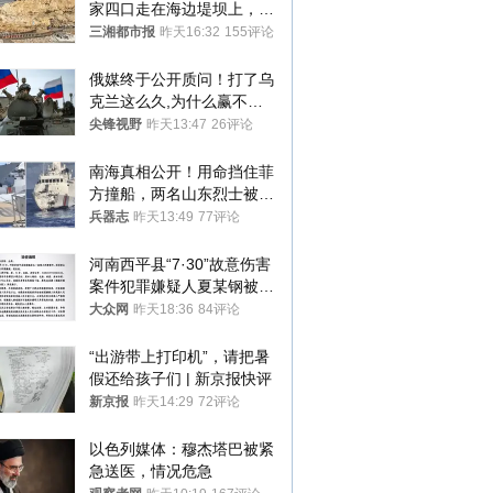
家四口走在海边堤坝上，其
中9岁男孩被巨浪卷入海
三湘都市报
昨天16:32
155评论
中，搜救仍在进行
俄媒终于公开质问！打了乌
克兰这么久,为什么赢不了?
答案令人沉默
尖锋视野
昨天13:47
26评论
南海真相公开！用命挡住菲
方撞船，两名山东烈士被授
武警最高荣誉
兵器志
昨天13:49
77评论
河南西平县“7·30”故意伤害
案件犯罪嫌疑人夏某钢被抓
获
大众网
昨天18:36
84评论
“出游带上打印机”，请把暑
假还给孩子们 | 新京报快评
新京报
昨天14:29
72评论
以色列媒体：穆杰塔巴被紧
急送医，情况危急