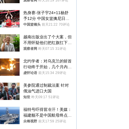
观察者网
昨天10:19
167评论
热身赛-张子宇24+11杨舒
予12分 中国女篮擒尼日利
亚
中国篮镜头
前天21:22
70评论
越南出版业出了个大案，但
不用怀疑他们把红旗扛下去
的决心
观察者网
昨天07:15
31评论
北约学者：对乌克兰的斩首
行动终于开始，几个月内乌
将投降
虚怀论语
前天15:34
29评论
美参院通过制裁法案 针对
俄油气进口大国
知世
昨天09:17
51评论
福特号吓得冒冷汗！美媒：
福建舰不是中国航母终点，
而是新起点！
尖锋视野
前天17:59
25评论