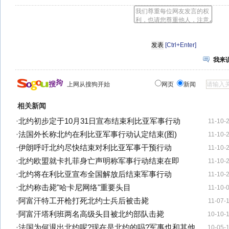
[Ctrl+Enter]
我来
上网从搜狗开始
网页
新闻
相关新闻
·
北约初步定于10月31日宣布结束利比亚军事行动
11-10-
·
法国外长称北约在利比亚军事行动认定结束(图)
11-10-
·
伊朗呼吁北约尽快结束对利比亚军事干预行动
11-10-
·
北约欧盟就卡扎菲身亡声明称军事行动结束在即
11-10-
·
北约将在利比亚宣布全国解放后结束军事行动
11-10-
·
北约称击毙"哈卡尼网络"重要头目
11-10-
·
阿富汗特工开枪打死北约士兵后被击毙
11-07-
·
阿富汗塔利班两名高级头目被北约部队击毙
10-10-
·
法国为何退出北约呢?现在是北约的吗?军事也和其他
10-05-