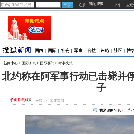
我的搜狐
注册
邮件
应用
国内
|
国际
|
社会
|
军事
|
公益
|
评论
|
社区
|
博
新闻中心
>
国际新闻
>
国际要闻
>
时事快报
北约称在阿军事行动已击毙并俘
子
来源：
中国新闻网
我来说两句
(
0
)