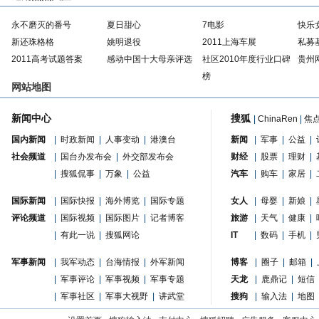
永不磨灭的番号
夏日甜心
7电影
快乐
新还珠格格
姚明退役
2011上海车展
私募
2011高考试题答案
感动中国十大母亲评选
社区2010年度行业口碑
贵州
榜
网站地图
新闻中心
搜狐
|
ChinaRen
|
焦
国内新闻
|
时政新闻
|
人事变动
|
港澳台
新闻
|
军事
|
公益
|
社会频道
|
国台办发布会
|
外交部发布会
财经
|
股票
|
理财
|
|
搜狐侃事
|
万象
|
公益
汽车
|
购车
|
家居
|
国际新闻
|
国际快报
|
海外博览
|
国际专题
女人
|
母婴
|
新娘
|
评论频道
|
国际视频
|
国际图片
|
记者博客
旅游
|
天气
|
健康
|
|
有此一说
|
搜狐网论
IT
|
数码
|
手机
|
军事新闻
|
我军动态
|
台海情报
|
外军新闻
博客
|
圈子
|
邮箱
|
|
军事评论
|
军事视频
|
军事专题
天龙
|
鹿鼎记
|
短信
|
军事社区
|
军事大视野
|
讲武堂
搜狗
|
输入法
|
地图