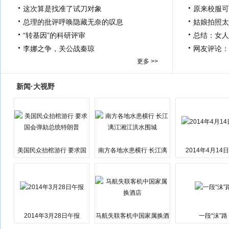
这次算是找准了试刀对象
原来校服可
总理的批评呼唤隐藏无奈的叹息
姑娘拍照太
“转基因”的科研评审
总结：女人
李娜之争，关公战秦琼
网友评论：
更多 >>
新闻·大视野
美国民众抬棺游行 要求国
南方各地水患横行 长江漓
2014年4月14
会弹劾总统特朗普
江湘江洪水围城
2014年3月28日午报
马航失联客机中国家属换酒
一段“沫”路
店