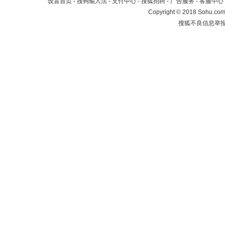
设置首页
-
搜狗输入法
-
支付中心
-
搜狐招聘
-
广告服务
-
客服中心
Copyright
©
2018 Sohu.com 
搜狐不良信息举