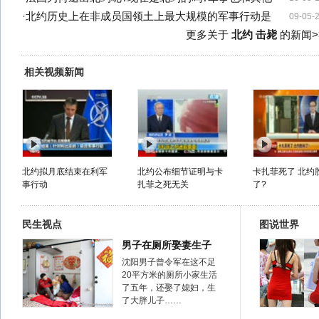
·
北约历史上在非成员国领土上最大规模的军事行动是
09-05-
更多关于
北约 击毙
的新闻>
相关视频新闻
北约拟月底结束在利军
北约公布细节证明与卡
卡扎菲死了 北约
事行动
扎菲之死无关
了?
民生视点
图说世界
男子在厕所娶妻生子
沈阳男子曾令军在这不足
20平方米的厕所小家生活
了五年，还娶了媳妇，生
了大胖儿子……