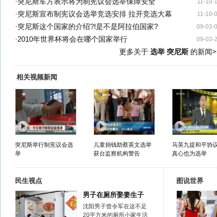
·
突尼斯军方表示将为制宪议会选举保障安全
11-10-
·
突尼斯宣布制宪议会选举竞选安排 拉开竞选大幕
11-10-
·
突尼斯这个国家的介绍?!是不是阿拉伯国家?
09-03-
·
2010年世界杯将会在哪个国家举行
09-03-
更多关于
选举 突尼斯
的新闻>
相关视频新闻
突尼斯举行制宪议会选
儿童捐钱助蔡英文选举
马英九提和平协议
举
获台监察机构警告
真心也为选举
民生视点
图说世界
男子在厕所娶妻生子
沈阳男子曾令军在这不足
20平方米的厕所小家生活