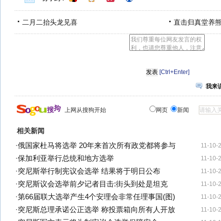
二月二抬头龙见喜
直击归真堂养
[Ctrl+Enter]
我来
上网从搜狗开始
网页
新闻
相关新闻
·
俄国家杜马将选举 20年来首次所有政党都将参与
11-10-
·
保加利亚举行总统和地方选举
11-10-
·
突尼斯举行制宪议会选举 结果将于明日公布
11-10-
·
突尼斯议会选举前夕记者目击:街头到处是坦克
11-10-
·
第66届联大选举产生4个安理会非常任理事国(图)
11-10-
·
突尼斯总理承诺公正选举 称投票箱向所有人开放
11-10-