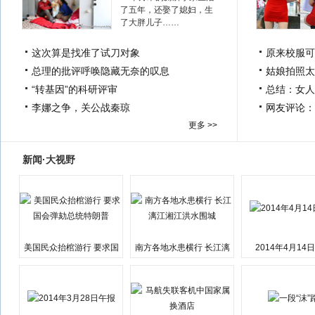
了五年，还娶了媳妇，生
了大胖儿子……
这次算是找准了试刀对象
原来校服可
总理的批评呼唤隐藏无奈的叹息
姑娘拍照太
“转基因”的科研评审
总结：女人
李娜之争，关公战秦琼
网友评论：
更多 >>
新闻·大视野
美国民众抬棺游行 要求国
南方各地水患横行 长江漓
2014年4月14
会弹劾总统特朗普
江湘江洪水围城