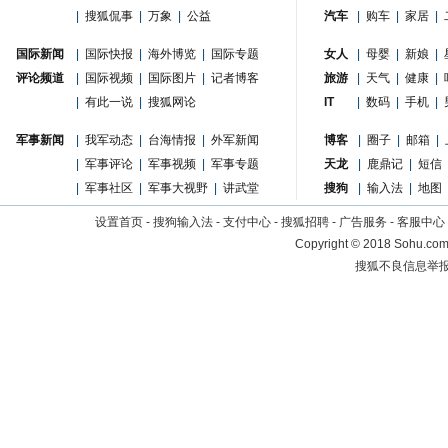
|
搜狐侃事
|
万象
|
公益
汽车
|
购车
|
家居
|
国际新闻
|
国际快报
|
海外博览
|
国际专题
女人
|
母婴
|
新娘
|
评论频道
|
国际视频
|
国际图片
|
记者博客
旅游
|
天气
|
健康
|
|
有此一说
|
搜狐网论
IT
|
数码
|
手机
|
军事新闻
|
我军动态
|
台海情报
|
外军新闻
博客
|
圈子
|
邮箱
|
|
军事评论
|
军事视频
|
军事专题
天龙
|
鹿鼎记
|
短信
|
军事社区
|
军事大视野
|
讲武堂
搜狗
|
输入法
|
地图
设置首页
-
搜狗输入法
-
支付中心
-
搜狐招聘
-
广告服务
-
客服中心
Copyright
©
2018 Sohu.com 
搜狐不良信息举