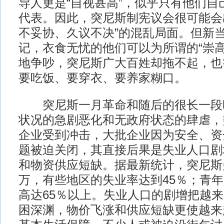
导人更是“自视甚高”，似乎只有他们自
代表。因此，突尼斯制宪议会很可能会
不妥协、久议不决”的混乱局面。但新
记，衣食无忧的他们可以为所谓的“崇高
地争吵，突尼斯广大百姓却拖不起，也
要吃饭、要穿衣、要养家糊口。
突尼斯一月革命和随后的很长一段
状况的急剧恶化和无政府状态的肆虐，
企业受到冲击，大批企业因为安全、资
题被迫关闭，其直接后果是失业人口剧
和物资供应短缺。据最新统计，突尼斯
万，有些地区的失业率达到45％；青
高达65％以上。失业人口的剧增把越
困深渊，物价飞涨和供应短缺更使越来