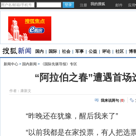
我的搜狐
注册
邮件
应用
国内
|
国际
|
社会
|
军事
|
公益
|
评论
|
社区
|
博
新闻中心
>
国内新闻
>
《国际先驱导报》专区
“阿拉伯之春”遭遇首场
作者：康新文
我来说两句
(
0
)
“昨晚还在犹豫，醒后我来了”
“以前我都是在家投票，有人把选票