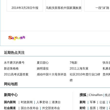
2014年3月28日午报
马航失联客机中国家属换酒
一段“沫”路
店
近期热点关注
永不磨灭的番号
夏日甜心
7电影
快乐
新还珠格格
姚明退役
2011上海车展
私募
2011高考试题答案
感动中国十大母亲评选
社区2010年度行业口碑
贵州
榜
网站地图
新闻中心
搜狐
|
ChinaRen
|
焦
国内新闻
|
时政新闻
|
人事变动
|
港澳台
新闻
|
军事
|
公益
|
社会频道
|
国台办发布会
|
外交部发布会
财经
|
股票
|
理财
|