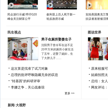
民众游行示威 呼吁G20
叙利亚上百人死于新一
实拍美国奥克兰
峰会关注财富公平
轮反政府示威
抗议者发射催泪
民生视点
图说世界
男子在厕所娶妻生子
沈阳男子曾令军在这不足
20平方米的厕所小家生活
了五年，还娶了媳妇，生
了大胖儿子……
这次算是找准了试刀对象
原来校服可
总理的批评呼唤隐藏无奈的叹息
姑娘拍照太
“转基因”的科研评审
总结：女人
李娜之争，关公战秦琼
网友评论：
更多 >>
新闻·大视野