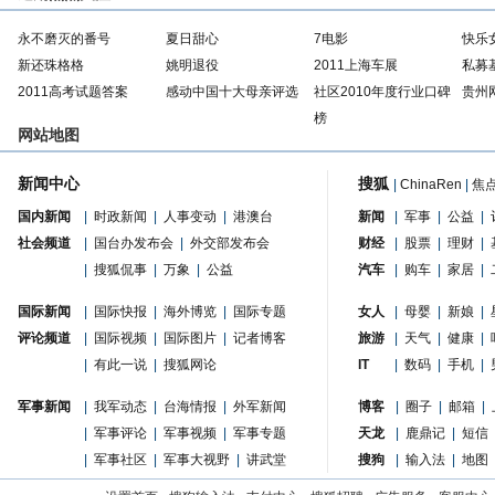
永不磨灭的番号
夏日甜心
7电影
快乐
新还珠格格
姚明退役
2011上海车展
私募
2011高考试题答案
感动中国十大母亲评选
社区2010年度行业口碑
贵州
榜
网站地图
新闻中心
搜狐
|
ChinaRen
|
焦
国内新闻
|
时政新闻
|
人事变动
|
港澳台
新闻
|
军事
|
公益
|
社会频道
|
国台办发布会
|
外交部发布会
财经
|
股票
|
理财
|
|
搜狐侃事
|
万象
|
公益
汽车
|
购车
|
家居
|
国际新闻
|
国际快报
|
海外博览
|
国际专题
女人
|
母婴
|
新娘
|
评论频道
|
国际视频
|
国际图片
|
记者博客
旅游
|
天气
|
健康
|
|
有此一说
|
搜狐网论
IT
|
数码
|
手机
|
军事新闻
|
我军动态
|
台海情报
|
外军新闻
博客
|
圈子
|
邮箱
|
|
军事评论
|
军事视频
|
军事专题
天龙
|
鹿鼎记
|
短信
|
军事社区
|
军事大视野
|
讲武堂
搜狗
|
输入法
|
地图