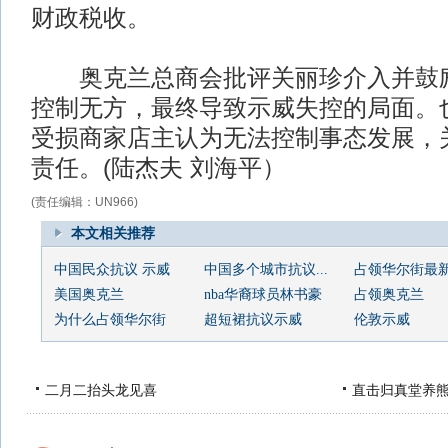
财政税收。
奥克兰总商会批评关丽珍介入并鼓励
控制无方，最终导致示威失控的局面。
受损商家店主认为无法控制事态发展，
责任。(陆杰夫 刘海平）
(责任编辑：UN966)
本文相关推荐
中国民众抗议 示威
中国多个城市抗议...
占领华尔街最
美国奥克兰
nba华裔球员林书豪
占领奥克兰
为什么占领华尔街
超短裙抗议示威
伦敦示威
二月二抬头龙见喜
直击归真堂养