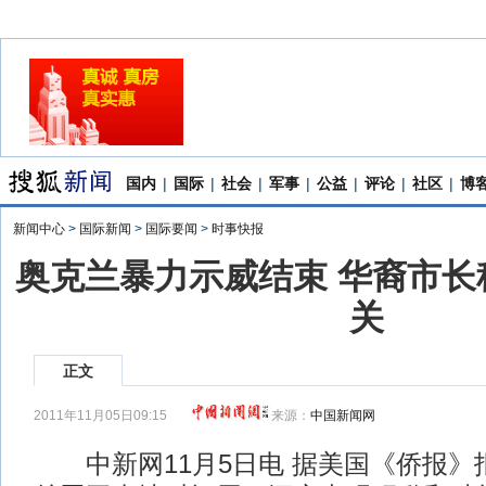
国内
|
国际
|
社会
|
军事
|
公益
|
评论
|
社区
|
博
新闻中心
>
国际新闻
>
国际要闻
>
时事快报
奥克兰暴力示威结束 华裔市长
关
正文
2011年11月05日09:15
来源：
中国新闻网
中新网11月5日电 据美国《侨报》