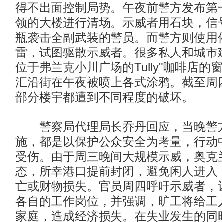
得不出面控制局势。午夜前警方发布第
领的大楼进行清场。示威者用石块，信
瓶袭击全副武装的警员。而警方则使用
雷，试图驱散示威者。很多私人和城市
位于弗兰克小川广场的Tully"咖啡店
汇沿街在午夜被喷上各式涂鸦。截至周
部分楼宇都遭到不同程度的破坏。
警察局代理局长乔丹回应，当晚警
施，都是以保护公众安全为考量，行动
受伤。由于周三晚间大规模示威，奥克
态，所幸港口提前封闭，避免闲人进入
亡或财物损失。官员周四呼吁示威者，
各自的工作岗位，并强调，旷工将给工
家庭，造成经济损失。在失业发生的同