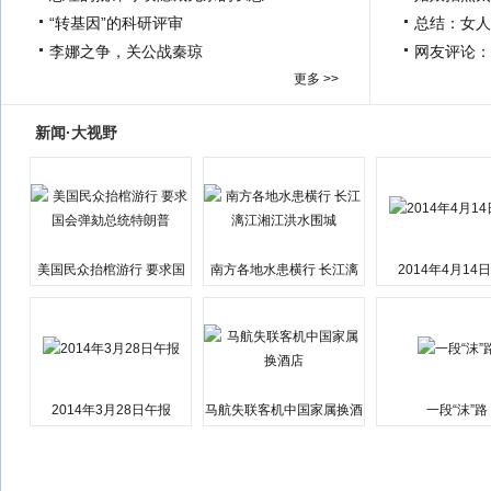
“转基因”的科研评审
总结：女人
李娜之争，关公战秦琼
网友评论：
更多 >>
新闻·大视野
美国民众抬棺游行 要求国
南方各地水患横行 长江漓
2014年4月14
会弹劾总统特朗普
江湘江洪水围城
2014年3月28日午报
马航失联客机中国家属换酒
一段“沫”路
店