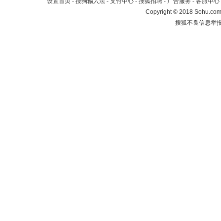
设置首页
-
搜狗输入法
-
支付中心
-
搜狐招聘
-
广告服务
-
客服中心
Copyright
©
2018 Sohu.com 
搜狐不良信息举