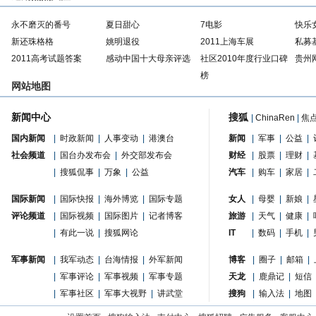
永不磨灭的番号
夏日甜心
7电影
快乐
新还珠格格
姚明退役
2011上海车展
私募
2011高考试题答案
感动中国十大母亲评选
社区2010年度行业口碑
贵州
榜
网站地图
新闻中心
搜狐
|
ChinaRen
|
焦
国内新闻
|
时政新闻
|
人事变动
|
港澳台
新闻
|
军事
|
公益
|
社会频道
|
国台办发布会
|
外交部发布会
财经
|
股票
|
理财
|
|
搜狐侃事
|
万象
|
公益
汽车
|
购车
|
家居
|
国际新闻
|
国际快报
|
海外博览
|
国际专题
女人
|
母婴
|
新娘
|
评论频道
|
国际视频
|
国际图片
|
记者博客
旅游
|
天气
|
健康
|
|
有此一说
|
搜狐网论
IT
|
数码
|
手机
|
军事新闻
|
我军动态
|
台海情报
|
外军新闻
博客
|
圈子
|
邮箱
|
|
军事评论
|
军事视频
|
军事专题
天龙
|
鹿鼎记
|
短信
|
军事社区
|
军事大视野
|
讲武堂
搜狗
|
输入法
|
地图