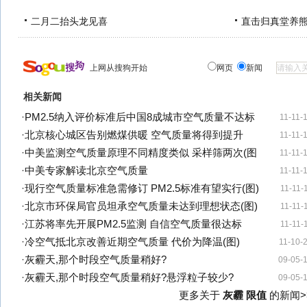
二月二抬头龙见喜
直击归真堂养
上网从搜狗开始
网页
新闻
相关新闻
·
PM2.5纳入评价标准后中国8成城市空气质量不达标
11-11-
·
北京核心城区告别燃煤供暖 空气质量将得到提升
11-11-
·
中美监测空气质量原理不同精度类似 采样筛两次(图
11-11-
·
中美专家解读北京空气质量
11-11-
·
现行空气质量标准急需修订 PM2.5标准有望实行(图)
11-11-
·
北京市环保局官员坦承空气质量未达到理想状态(图)
11-11-
·
江苏将率先开展PM2.5监测 自信空气质量很达标
11-11-
·
冷空气抵北京改善近期空气质量 代价为降温(图)
11-10-
·
灰霾天,那个时段空气质量稍好?
09-05-
·
灰霾天,那个时段空气质量稍好?悬浮粒子较少?
09-05-
更多关于
灰霾 限值
的新闻>