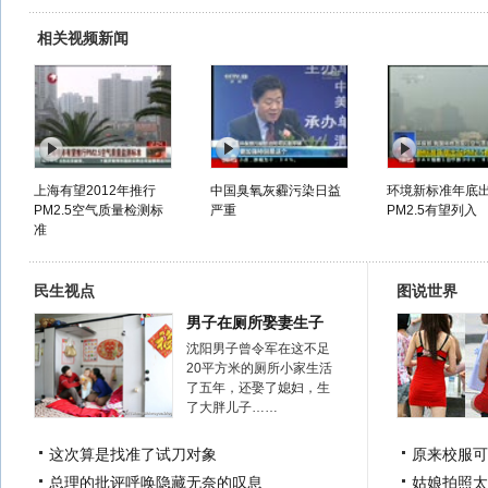
相关视频新闻
上海有望2012年推行
中国臭氧灰霾污染日益
环境新标准年底
PM2.5空气质量检测标
严重
PM2.5有望列入
准
民生视点
图说世界
男子在厕所娶妻生子
沈阳男子曾令军在这不足
20平方米的厕所小家生活
了五年，还娶了媳妇，生
了大胖儿子……
这次算是找准了试刀对象
原来校服可
总理的批评呼唤隐藏无奈的叹息
姑娘拍照太