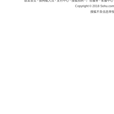
设置首页
-
搜狗输入法
-
支付中心
-
搜狐招聘
-
广告服务
-
客服中心
Copyright
©
2018 Sohu.com 
搜狐不良信息举