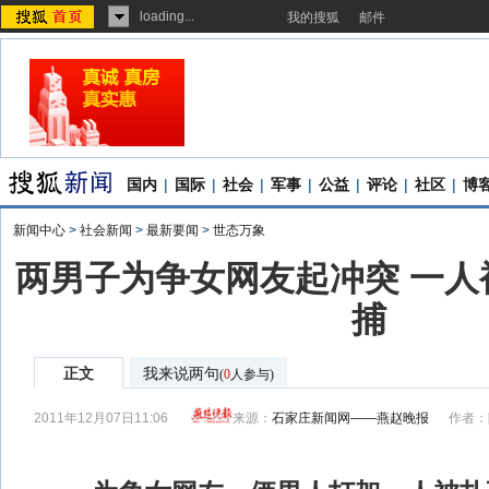
loading...
我的搜狐
邮件
国内
|
国际
|
社会
|
军事
|
公益
|
评论
|
社区
|
博
新闻中心
>
社会新闻
>
最新要闻
>
世态万象
两男子为争女网友起冲突 一人
捕
正文
我来说两句
(
0
人参与)
2011年12月07日11:06
来源：
石家庄新闻网——燕赵晚报
作者：