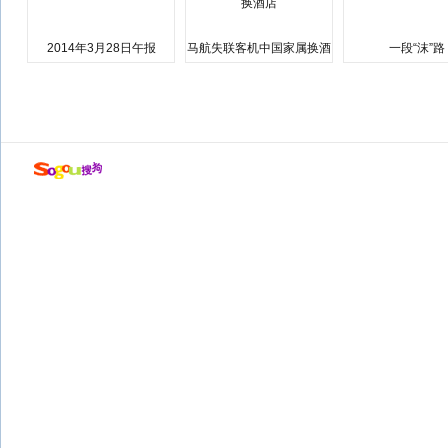
2014年3月28日午报
马航失联客机中国家属换酒
一段“沫”路
店