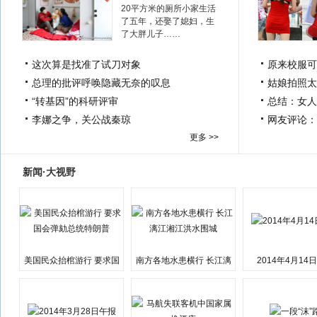
20平方米的厕所小家生活
了五年，还娶了媳妇，生
了大胖儿子……
这次算是找准了试刀对象
原来校服可
总理的批评呼唤隐藏无奈的叹息
姑娘拍照太
“转基因”的科研评审
总结：女人
李娜之争，关公战秦琼
网友评论：
更多 >>
新闻·大视野
美国民众抬棺游行 要求国
南方各地水患横行 长江漓
2014年4月14
会弹劾总统特朗普
江湘江洪水围城