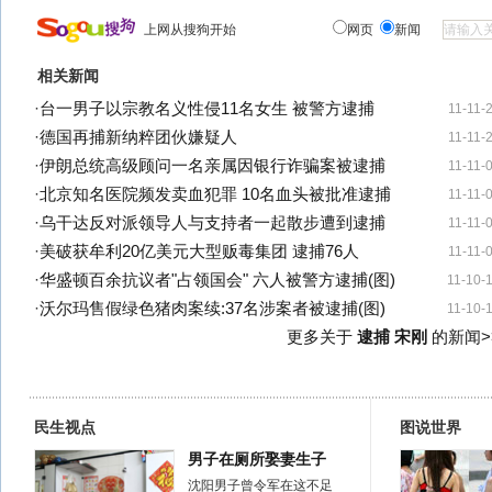
上网从搜狗开始
网页
新闻
相关新闻
·
台一男子以宗教名义性侵11名女生 被警方逮捕
11-11-
·
德国再捕新纳粹团伙嫌疑人
11-11-
·
伊朗总统高级顾问一名亲属因银行诈骗案被逮捕
11-11-
·
北京知名医院频发卖血犯罪 10名血头被批准逮捕
11-11-
·
乌干达反对派领导人与支持者一起散步遭到逮捕
11-11-
·
美破获牟利20亿美元大型贩毒集团 逮捕76人
11-11-
·
华盛顿百余抗议者"占领国会" 六人被警方逮捕(图)
11-10-
·
沃尔玛售假绿色猪肉案续:37名涉案者被逮捕(图)
11-10-
更多关于
逮捕 宋刚
的新闻>
民生视点
图说世界
男子在厕所娶妻生子
沈阳男子曾令军在这不足