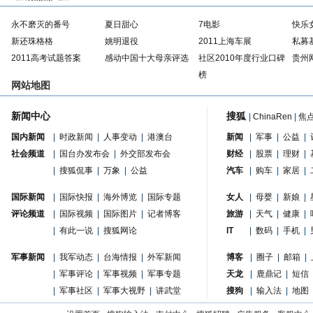
永不磨灭的番号
夏日甜心
7电影
快乐
新还珠格格
姚明退役
2011上海车展
私募
2011高考试题答案
感动中国十大母亲评选
社区2010年度行业口碑
贵州
榜
网站地图
新闻中心
搜狐
|
ChinaRen
|
焦
国内新闻
|
时政新闻
|
人事变动
|
港澳台
新闻
|
军事
|
公益
|
社会频道
|
国台办发布会
|
外交部发布会
财经
|
股票
|
理财
|
|
搜狐侃事
|
万象
|
公益
汽车
|
购车
|
家居
|
国际新闻
|
国际快报
|
海外博览
|
国际专题
女人
|
母婴
|
新娘
|
评论频道
|
国际视频
|
国际图片
|
记者博客
旅游
|
天气
|
健康
|
|
有此一说
|
搜狐网论
IT
|
数码
|
手机
|
军事新闻
|
我军动态
|
台海情报
|
外军新闻
博客
|
圈子
|
邮箱
|
|
军事评论
|
军事视频
|
军事专题
天龙
|
鹿鼎记
|
短信
|
军事社区
|
军事大视野
|
讲武堂
搜狗
|
输入法
|
地图