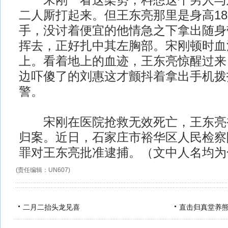
宋刚一看这架势，料想这个男人与
二人厮打起来。但王东亮那里是身高18
手，没讨着便宜的他情急之下拿出随身
挥去，正好扎中其左胸部。宋刚顿时血
上。看着地上的血迹，王东亮惊醒过来
边吓傻了的刘惠这才颤抖着拿出手机拨打
警。
宋刚在医院抢救无效死亡，王东亮
归案。近日，石家庄市裕华区人民检察
罪对王东亮批准逮捕。（文中人名均为
(责任编辑：UN607)
二月二抬头龙见喜
直击归真堂养