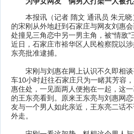
为争女网友 俩男人打架一人被扎
本报讯（记者 隋文 通讯员 朱元晓）1
的宋刚从外地赶到石家庄与网友刘惠会
处撞见三角恋中另一男主角，被“情敌”
近日，石家庄市裕华区人民检察院以涉
东亮批准逮捕。
宋刚与刘惠在网上认识不久即相谈
车10小时赶往石家庄只为一睹其芳容
惠住处，一见面两人便抱在一起，这一
的王东亮看到。原来王东亮与刘惠网恋
友与一个男人如此亲近，王东亮二话不
外走。