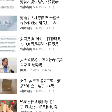
河发布调查结论：消费者已
澄清，所发视频情况不属实
观察者网
5小时前
25评论
河南省人社厅回应“带薪错
峰休假通知”引关注：表述
不够准确，待修改后印发
界面新闻
1小时前
34评论
多国足协“倒戈”，阿根廷足
协力挺因凡蒂诺：国际足联
今后应继续在其领导下前行
观察者网
8小时前
35评论
人大教授花35万公款考证莫
言家世 荒诞吗
狐度
10小时前
503评论
女子1岁宝宝碰坏三亚一酒
店纸巾盒，赔了924元，发
帖吐槽后酒店退还一半的
封面新闻
7小时前
58评论
钱，当地市监局回应
鸿蒙智行被曝删除“竹知
了”风波公告后又恢复 官媒