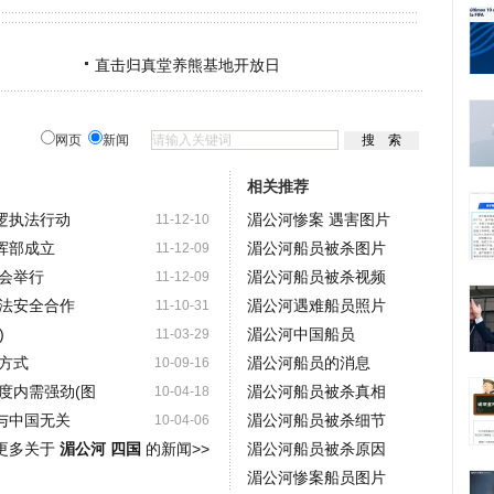
直击归真堂养熊基地开放日
网页
新闻
相关推荐
逻执法行动
湄公河惨案 遇害图片
11-12-10
挥部成立
湄公河船员被杀图片
11-12-09
会举行
湄公河船员被杀视频
11-12-09
法安全合作
湄公河遇难船员照片
11-10-31
)
湄公河中国船员
11-03-29
方式
湄公河船员的消息
10-09-16
度内需强劲(图
湄公河船员被杀真相
10-04-18
与中国无关
湄公河船员被杀细节
10-04-06
更多关于
湄公河 四国
的新闻>>
湄公河船员被杀原因
湄公河惨案船员图片