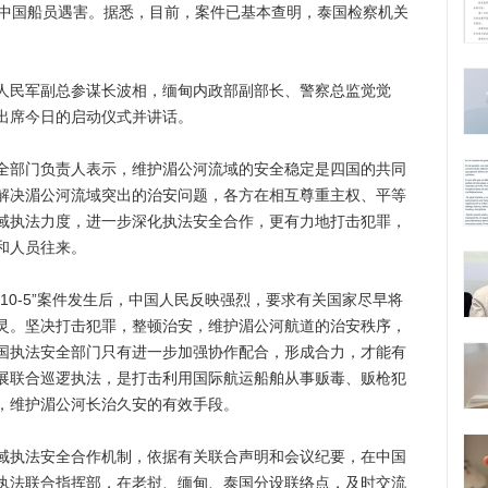
名中国船员遇害。据悉，目前，案件已基本查明，泰国检察机关
民军副总参谋长波相，缅甸内政部副部长、警察总监觉觉
出席今日的启动仪式并讲话。
部门负责人表示，维护湄公河流域的安全稳定是四国的共同
解决湄公河流域突出的治安问题，各方在相互尊重主权、平等
域执法力度，进一步深化执法安全合作，更有力地打击犯罪，
和人员往来。
0-5”案件发生后，中国人民反映强烈，要求有关国家尽早将
灵。坚决打击犯罪，整顿治安，维护湄公河航道的治安秩序，
国执法安全部门只有进一步加强协作配合，形成合力，才能有
展联合巡逻执法，是打击利用国际航运船舶从事贩毒、贩枪犯
，维护湄公河长治久安的有效手段。
执法安全合作机制，依据有关联合声明和会议纪要，在中国
执法联合指挥部，在老挝、缅甸、泰国分设联络点，及时交流