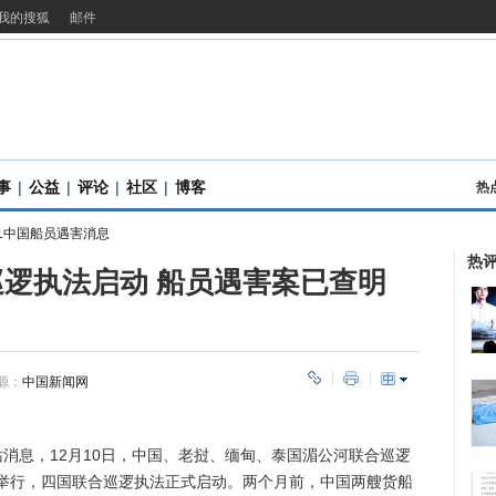
我的搜狐
邮件
事
|
公益
|
评论
|
社区
|
博客
热
1中国船员遇害消息
热
逻执法启动 船员遇害案已查明
源：
中国新闻网
消息，12月10日，中国、老挝、缅甸、泰国湄公河联合巡逻
举行，四国联合巡逻执法正式启动。两个月前，中国两艘货船