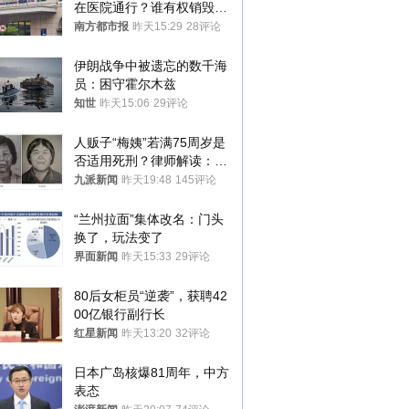
在医院通行？谁有权销毁胚
胎？
南方都市报
昨天15:29
28评论
伊朗战争中被遗忘的数千海
员：困守霍尔木兹
知世
昨天15:06
29评论
人贩子“梅姨”若满75周岁是
否适用死刑？律师解读：很
大概率不会被判处死刑
九派新闻
昨天19:48
145评论
“兰州拉面”集体改名：门头
换了，玩法变了
界面新闻
昨天15:33
29评论
80后女柜员“逆袭”，获聘42
00亿银行副行长
红星新闻
昨天13:20
32评论
日本广岛核爆81周年，中方
表态