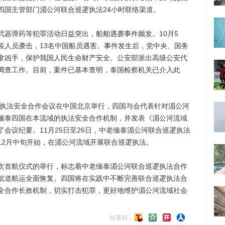
四国主管部门湄公河联合巡逻执法24小时联络渠道。
弹药等犯罪活动日益突出，船舶遇袭事件频发。10月5
装人员袭击，13名中国船员遇害。事件发生后，党中央、国务
拿凶手，保护我国人民生命财产安全。公安部派出高级公安代
调查工作。目前，案件已基本查明，泰国检察机关已介入此
执法安全合作会议在中国北京举行，四国与会代表针对湄公河
缅泰四国在本流域的执法安全合作机制，并发表《湄公河流域
会议纪要。11月25日至26日，中老缅泰湄公河联合巡逻执法
12月中旬开始，在湄公河流域开展联合巡逻执法。
首航仪式的举行，标志着中老缅泰湄公河联合巡逻执法合作
航道航运全面恢复。四国将在实践中不断完善联合巡逻执法合
全合作长效机制，切实打击犯罪，更好地维护湄公河流域社会
分享到：