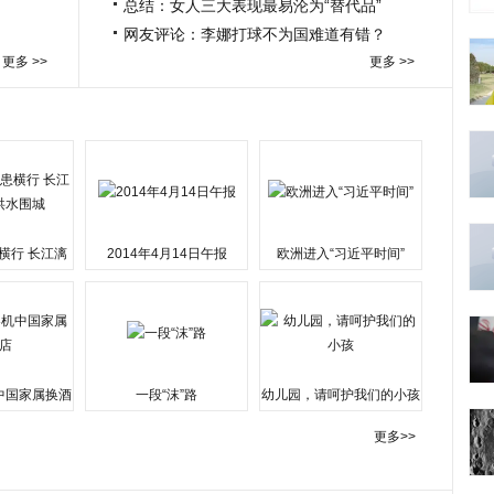
总结：女人三大表现最易沦为“替代品”
网友评论：李娜打球不为国难道有错？
更多 >>
更多 >>
横行 长江漓
2014年4月14日午报
欧洲进入“习近平时间”
水围城
中国家属换酒
一段“沫”路
幼儿园，请呵护我们的小孩
更多>>