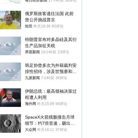
频全下架，已强化内容管理
每日经济新闻
17小时前
38评论
与审核
俄罗斯政客逃往法国 此前
曾公开挑战普京
知世
昨天18:38
92评论
特朗普宣布对多晶硅及其衍
生产品加征关税
界面新闻
10小时前
23评论
韩足协曾多次为外籍裁判安
排性招待，涉及世预赛和奥
预赛，韩足协回应
九派新闻
7小时前
36评论
伊朗总统：最高领袖决策过
程遭人利用
海外网
昨天15:09
94评论
SpaceX火箭残骸撞击月球
细节：约7倍音速，砸出直
径约30米撞击坑
大众网
昨天16:11
37评论