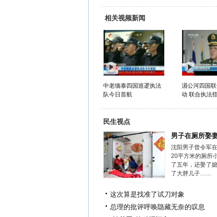
相关视频新闻
中老缅泰四国巡逻执法
湄公河四国联
队今日首航
动 联合执法指
民生视点
男子在厕所娶
沈阳男子曾令军
20平方米的厕所
了五年，还娶了
了大胖儿子……
这次算是找准了试刀对象
总理的批评呼唤隐藏无奈的叹息