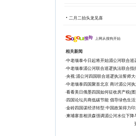
二月二抬头龙见喜
上网从搜狗开始
相关新闻
·
中老缅泰今日起将开始湄公河联合巡
·
中老缅泰湄公河联合巡逻执法联合指
·
央视:湄公河四国联合巡逻执法誓师大
·
中老缅泰四国聚首北京 商讨湄公河执
·
看看美日俄墨四国如何征收房产税(图
·
四国论坛共商低碳节能 倡导绿色生活
·
金砖四国谋经济转型:中国政策得力印
·
柬埔寨首相洪森强调湄公河水位下降