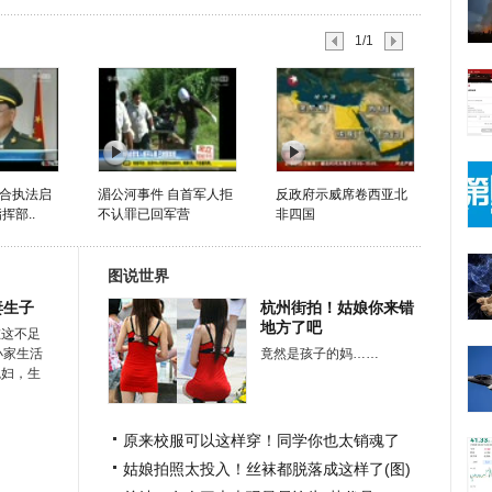
1/1
合执法启
湄公河事件 自首军人拒
反政府示威席卷西亚北
挥部..
不认罪已回军营
非四国
图说世界
妻生子
杭州街拍！姑娘你来错
地方了吧
在这不足
小家生活
竟然是孩子的妈……
媳妇，生
原来校服可以这样穿！同学你也太销魂了
姑娘拍照太投入！丝袜都脱落成这样了(图)