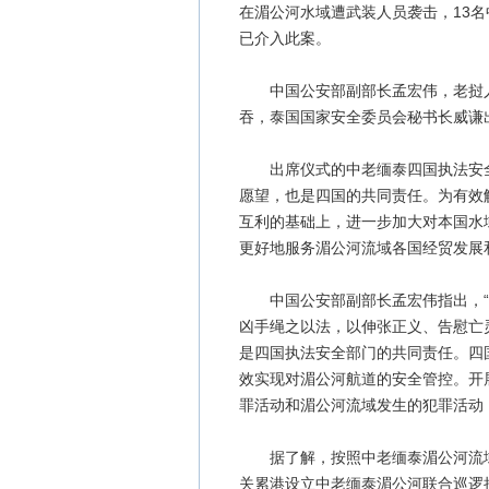
在湄公河水域遭武装人员袭击，13
已介入此案。
中国公安部副部长孟宏伟，老挝人
吞，泰国国家安全委员会秘书长威谦
出席仪式的中老缅泰四国执法安全
愿望，也是四国的共同责任。为有效
互利的基础上，进一步加大对本国水
更好地服务湄公河流域各国经贸发展
中国公安部副部长孟宏伟指出，“1
凶手绳之以法，以伸张正义、告慰亡
是四国执法安全部门的共同责任。四
效实现对湄公河航道的安全管控。开
罪活动和湄公河流域发生的犯罪活动
据了解，按照中老缅泰湄公河流域
关累港设立中老缅泰湄公河联合巡逻