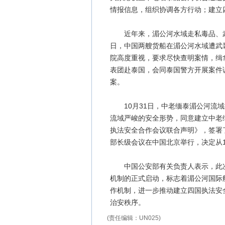
情报信息，组织协调各方行动；建立
近年来，湄公河水域走私毒品、武器
日，中国两艘货船在湄公河水域遭武
院高度重视，要求尽快查明案情，缉
表团赴泰国，会同泰国警方开展案件
案。
10月31日，中老缅泰湄公河流域
流域严峻的安全形势，同意建立中老
执法安全合作会议联合声明》，签署了
部长级会议在中国北京举行，决定从
中国公安部有关负责人表示，此次
机制的正式启动，标志着湄公河国际
作机制，进一步推动建立四国执法安
治安秩序。
(责任编辑：UN025)