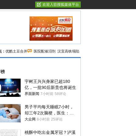
欢迎入驻搜狐媒体平台
点：
优酷土豆合并
医院配催泪剂
汉宜高铁塌陷
评榜
宇树王兴兴身家已超180
亿，一批90后新贵也将诞生
界面新闻
7小时前
58评论
男子平均每天睡眠7小时，
却三年2次脑梗，医生：这
样睡觉更伤身
大众网
8小时前
25评论
桃酥中吃出金属牙冠？泸溪