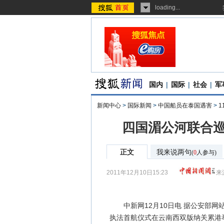
loading...
国内
|
国际
|
社会
|
军
新闻中心
>
国际新闻
>
中国船员在泰国遇害
>
1
四国湄公河联合巡
正文
我来说两句
(
0
人参与)
2011年12月10日15:23
来
中新网12月10日电 据公安部网站
执法首航仪式在云南西双版纳关累港