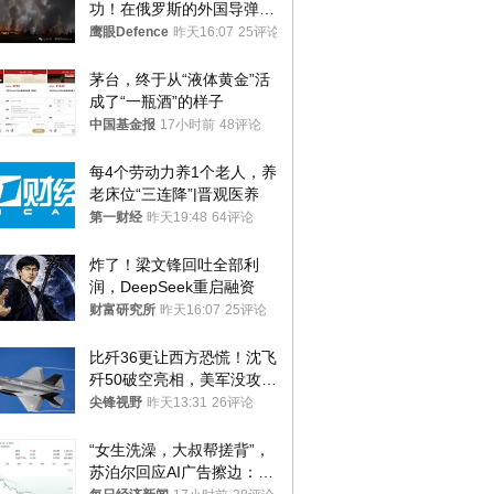
功！在俄罗斯的外国导弹发
射车都是合法打击目标
鹰眼Defence
昨天16:07
25评论
茅台，终于从“液体黄金”活
成了“一瓶酒”的样子
中国基金报
17小时前
48评论
每4个劳动力养1个老人，养
老床位“三连降”|晋观医养
第一财经
昨天19:48
64评论
炸了！梁文锋回吐全部利
润，DeepSeek重启融资
财富研究所
昨天16:07
25评论
比歼36更让西方恐慌！沈飞
歼50破空亮相，美军没攻克
的技术被拿下
尖锋视野
昨天13:31
26评论
“女生洗澡，大叔帮搓背”，
苏泊尔回应AI广告擦边：视