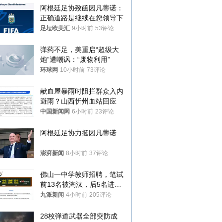
阿根廷足协致函因凡蒂诺：
正确道路是继续在您领导下
足坛欧美汇
9小时前
53评论
弹药不足，美重启“超级大
炮”遭嘲讽：“废物利用”
环球网
10小时前
73评论
献血屋暴雨时阻拦群众入内
避雨？山西忻州血站回应
中国新闻网
6小时前
23评论
阿根廷足协力挺因凡蒂诺
澎湃新闻
8小时前
37评论
佛山一中学教师招聘，笔试
前13名被淘汰，后5名进体
检，被疑萝卜岗，官方通
九派新闻
4小时前
205评论
报：已叫停
28枚弹道武器全部突防成