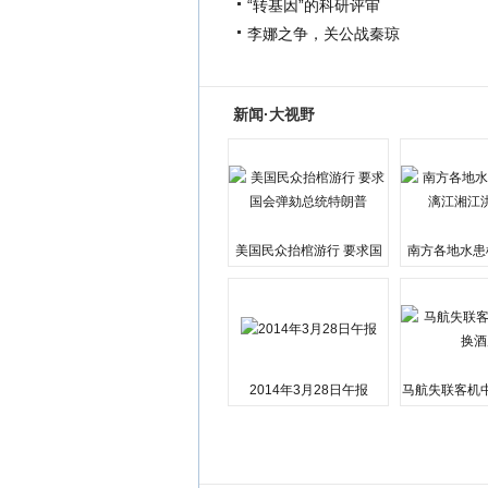
“转基因”的科研评审
李娜之争，关公战秦琼
新闻·大视野
美国民众抬棺游行 要求国
南方各地水患
会弹劾总统特朗普
江湘江洪
2014年3月28日午报
马航失联客机
店