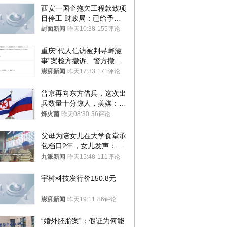
西安一国企拖欠工程款致项
目停工 财政局：已给予处
分，正督促整改
封面新闻
昨天10:38
155评论
重庆“代人信访被判寻衅滋
事”案检方撤诉、警方撤
案，两被告人获国赔
澎湃新闻
昨天17:33
171评论
普京再向东方借兵，这次出
兵数量十分惊人，美媒：俄
朝要动真格？
烽火菌
昨天08:30
36评论
父母为陪女儿在大学食堂承
包档口2年，女儿发声：初
衷是为了陪伴，毕业后将不
九派新闻
昨天15:48
111评论
再营业
宇树科技发行价150.8元
澎湃新闻
昨天19:11
86评论
“婚外胚胎案”：假证为何能