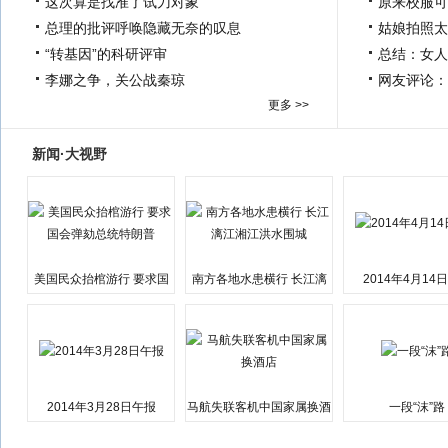
这次算是找准了试刀对象
原来校服可
总理的批评呼唤隐藏无奈的叹息
姑娘拍照太
“转基因”的科研评审
总结：女人
李娜之争，关公战秦琼
网友评论：
更多 >>
新闻·大视野
美国民众抬棺游行 要求国
南方各地水患横行 长江漓
2014年4月14
会弹劾总统特朗普
江湘江洪水围城
2014年3月28日午报
马航失联客机中国家属换酒
一段“沫”路
店