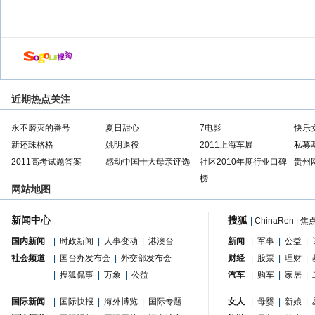
近期热点关注
永不磨灭的番号
夏日甜心
7电影
快乐
新还珠格格
姚明退役
2011上海车展
私募
2011高考试题答案
感动中国十大母亲评选
社区2010年度行业口碑
贵州
榜
网站地图
新闻中心
搜狐
|
ChinaRen
|
焦
国内新闻
|
时政新闻
|
人事变动
|
港澳台
新闻
|
军事
|
公益
|
社会频道
|
国台办发布会
|
外交部发布会
财经
|
股票
|
理财
|
|
搜狐侃事
|
万象
|
公益
汽车
|
购车
|
家居
|
国际新闻
|
国际快报
|
海外博览
|
国际专题
女人
|
母婴
|
新娘
|