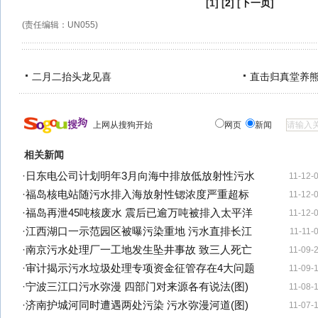
[1] [
2
] [
下一页
]
(责任编辑：UN055)
二月二抬头龙见喜
直击归真堂养
上网从搜狗开始
网页
新闻
相关新闻
·
日东电公司计划明年3月向海中排放低放射性污水
11-12-
·
福岛核电站随污水排入海放射性锶浓度严重超标
11-12-
·
福岛再泄45吨核废水 震后已逾万吨被排入太平洋
11-12-
·
江西湖口一示范园区被曝污染重地 污水直排长江
11-11-
·
南京污水处理厂一工地发生坠井事故 致三人死亡
11-09-
·
审计揭示污水垃圾处理专项资金征管存在4大问题
11-09-
·
宁波三江口污水弥漫 四部门对来源各有说法(图)
11-08-
·
济南护城河同时遭遇两处污染 污水弥漫河道(图)
11-07-