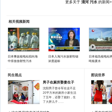
更多关于
清河 污水
的新闻>
相关视频新闻
日本事故核电站拟向海
日本入海污水放射性锶
日本福岛核电站再
中排放放射性污水
浓度超标
吨核废水
民生视点
图说世界
男子在厕所娶妻生子
沈阳男子曾令军在这不足
20平方米的厕所小家生活
了五年，还娶了媳妇，生
了大胖儿子……