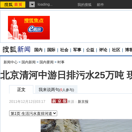
loading...
我的搜狐
邮件
国内
|
国际
|
社会
|
军事
|
公益
|
评论
|
社区
|
博
新闻中心
>
国内新闻
>
国内要闻
>
时事
北京清河中游日排污水25万吨 
正文
我来说两句
(
0
人参与)
2011年12月12日03:17
来源：
新京报