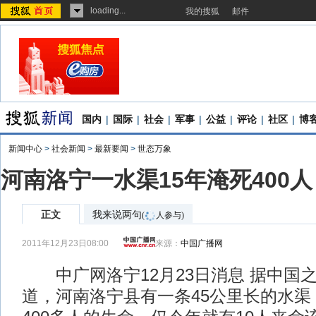
loading...
我的搜狐
邮件
国内
|
国际
|
社会
|
军事
|
公益
|
评论
|
社区
|
博
新闻中心
>
社会新闻
>
最新要闻
>
世态万象
河南洛宁一水渠15年淹死400
正文
我来说两句
(
人参与)
2011年12月23日08:00
来源：
中国广播网
中广网洛宁12月23日消息 据中国
道，河南洛宁县有一条45公里长的水渠