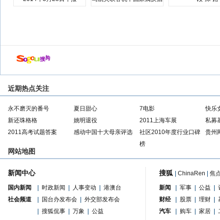
店
近期热点关注
永不磨灭的番号
夏日甜心
7电影
快乐
新还珠格格
姚明退役
2011上海车展
私募
2011高考试题答案
感动中国十大母亲评选
社区2010年度行业口碑
贵州
榜
网站地图
新闻中心
搜狐
|
ChinaRen
|
焦
国内新闻
|
时政新闻
|
人事变动
|
港澳台
新闻
|
军事
|
公益
|
社会频道
|
国台办发布会
|
外交部发布会
财经
|
股票
|
理财
|
|
搜狐侃事
|
万象
|
公益
汽车
|
购车
|
家居
|