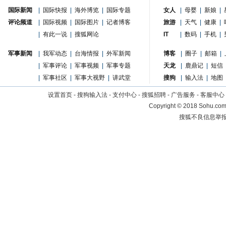
国际新闻
|
国际快报
|
海外博览
|
国际专题
女人
|
母婴
|
新娘
|
评论频道
|
国际视频
|
国际图片
|
记者博客
旅游
|
天气
|
健康
|
|
有此一说
|
搜狐网论
IT
|
数码
|
手机
|
军事新闻
|
我军动态
|
台海情报
|
外军新闻
博客
|
圈子
|
邮箱
|
|
军事评论
|
军事视频
|
军事专题
天龙
|
鹿鼎记
|
短信
|
军事社区
|
军事大视野
|
讲武堂
搜狗
|
输入法
|
地图
设置首页
-
搜狗输入法
-
支付中心
-
搜狐招聘
-
广告服务
-
客服中心
Copyright
©
2018 Sohu.com 
搜狐不良信息举