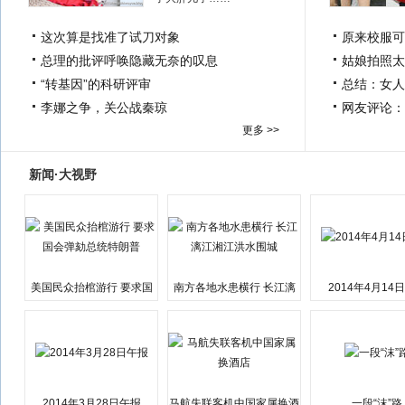
这次算是找准了试刀对象
原来校服可
总理的批评呼唤隐藏无奈的叹息
姑娘拍照太
“转基因”的科研评审
总结：女人
李娜之争，关公战秦琼
网友评论：
更多 >>
新闻·大视野
美国民众抬棺游行 要求国
南方各地水患横行 长江漓
2014年4月14
会弹劾总统特朗普
江湘江洪水围城
2014年3月28日午报
马航失联客机中国家属换酒
一段“沫”路