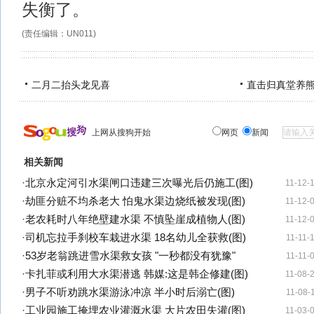
失衡了。
(责任编辑：UN011)
二月二抬头龙见喜
直击归真堂养
上网从搜狗开始
网页
新闻
相关新闻
·
北京永定河引水渠闸口违建三次曝光后仍施工(图)
11-12-
·
劫匪分赃不均杀老大 怕鬼水渠边烧纸被发现(图)
11-12-
·
老农耗时八年绝壁建水渠 不慎坠崖成植物人(图)
11-12-
·
司机忘拉手刹校车栽进水渠 18名幼儿全获救(图)
11-11-
·
53岁老翁跳进雪水渠救女孩 "一秒都没有犹豫"
11-11-
·
卡扎菲或利用大水渠潜逃 韩媒:这是韩企修建(图)
11-08-
·
男子不听劝跳水渠游泳冲凉 半小时后溺亡(图)
11-08-
·
工业园施工掩埋农业灌溉水渠 大片农田失灌(图)
11-03-