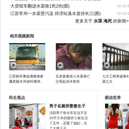
·
大货错车翻进水渠致1死2伤(图)
10-10-
·
江苏常州一水渠受污染 排涝站臭水直排长江(图)
10-10-
更多关于
水渠 淹死
的新闻>
相关视频新闻
江苏校车事故遇难者家
五岁孩童掉入水渠身亡
七大工程奇迹第4
属质疑水沟深60厘米..
父母起诉水务所
渠之王
民生视点
图说世界
男子在厕所娶妻生子
沈阳男子曾令军在这不足
20平方米的厕所小家生活
了五年，还娶了媳妇，生
了大胖儿子……