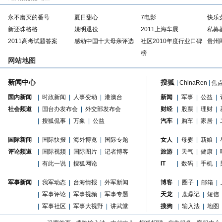
永不磨灭的番号
夏日甜心
7电影
快乐
新还珠格格
姚明退役
2011上海车展
私募
2011高考试题答案
感动中国十大母亲评选
社区2010年度行业口碑
贵州
榜
网站地图
新闻中心
搜狐
|
ChinaRen
|
焦
国内新闻
|
时政新闻
|
人事变动
|
港澳台
新闻
|
军事
|
公益
|
社会频道
|
国台办发布会
|
外交部发布会
财经
|
股票
|
理财
|
|
搜狐侃事
|
万象
|
公益
汽车
|
购车
|
家居
|
国际新闻
|
国际快报
|
海外博览
|
国际专题
女人
|
母婴
|
新娘
|
评论频道
|
国际视频
|
国际图片
|
记者博客
旅游
|
天气
|
健康
|
|
有此一说
|
搜狐网论
IT
|
数码
|
手机
|
军事新闻
|
我军动态
|
台海情报
|
外军新闻
博客
|
圈子
|
邮箱
|
|
军事评论
|
军事视频
|
军事专题
天龙
|
鹿鼎记
|
短信
|
军事社区
|
军事大视野
|
讲武堂
搜狗
|
输入法
|
地图