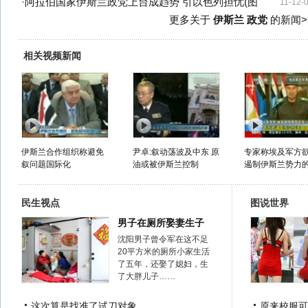
·
阿拉伯国家伊斯兰政党上台成趋势 引以色列担忧(图
11-12-
更多关于
伊斯兰 政党
的新闻>
相关视频新闻
伊斯兰合作组织称避免
尹卓:叙动荡波及中东 原
专家称埃及军方
叙问题国际化
油或被伊斯兰控制
遏制伊斯兰势力
民生视点
图说世界
男子在厕所娶妻生子
沈阳男子曾令军在这不足
20平方米的厕所小家生活
了五年，还娶了媳妇，生
了大胖儿子……
这次算是找准了试刀对象
原来校服可