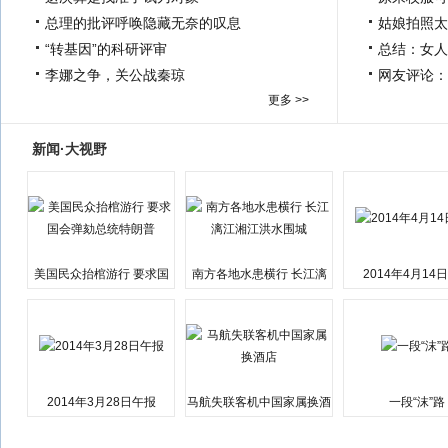
总理的批评呼唤隐藏无奈的叹息
姑娘拍照太
“转基因”的科研评审
总结：女人
李娜之争，关公战秦琼
网友评论：
更多 >>
新闻·大视野
美国民众抬棺游行 要求国
南方各地水患横行 长江漓
2014年4月14
会弹劾总统特朗普
江湘江洪水围城
2014年3月28日午报
马航失联客机中国家属换酒
一段“沫”路
店