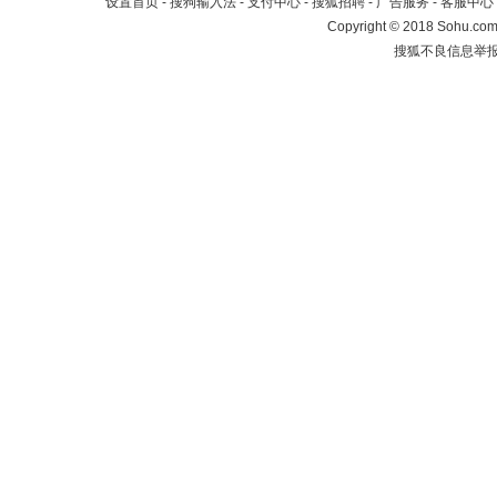
设置首页
-
搜狗输入法
-
支付中心
-
搜狐招聘
-
广告服务
-
客服中心
Copyright
©
2018 Sohu.com 
搜狐不良信息举