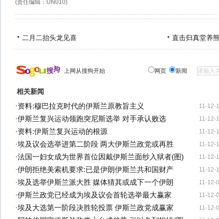
(责任编辑：UN010)
二月二抬头龙见喜
直击归真堂养
上网从搜狗开始
网页
新闻
相关新闻
·
资料:穆巴拉克时代的伊斯兰原教旨主义
11-12-
·
伊斯兰复兴运动领跑突尼斯选举 对手承认败选
11-12-
·
资料:伊斯兰复兴运动的根源
11-12-
·
埃及议会选举进第二阶段 两大伊斯兰政党或再胜
11-12-
·
法国一妇女成为世界首位因戴伊斯兰面纱入狱者(图)
11-12-
·
伊朗拒绝美索机要求:已是伊朗伊斯兰共和国财产
11-12-
·
埃及选举伊斯兰派大胜 媒体猜其或成下一个伊朗
11-12-
·
伊斯兰政党已经成为埃及议会首轮选举最大赢家
11-12-
·
埃及大选第一阶段决胜轮投票 伊斯兰政党成赢家
11-12-