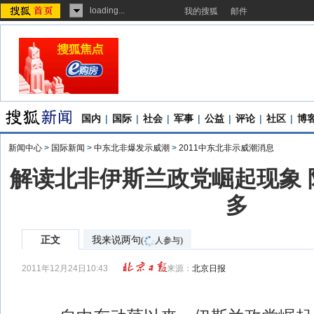
loading...
我的搜狐
邮件
国内
|
国际
|
社会
|
军事
|
公益
|
评论
|
社区
|
博
新闻中心
>
国际新闻
>
中东北非爆发示威潮
>
2011中东北非示威潮消息
解读北非伊斯兰政党崛起现象 
多
正文
我来说两句
(
人参与)
2011年12月24日10:43
来源：
北京日报