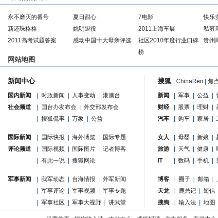
永不磨灭的番号
夏日甜心
7电影
快乐
新还珠格格
姚明退役
2011上海车展
私募
2011高考试题答案
感动中国十大母亲评选
社区2010年度行业口碑
贵州
榜
网站地图
新闻中心
搜狐
|
ChinaRen
|
焦
国内新闻
|
时政新闻
|
人事变动
|
港澳台
新闻
|
军事
|
公益
|
社会频道
|
国台办发布会
|
外交部发布会
财经
|
股票
|
理财
|
|
搜狐侃事
|
万象
|
公益
汽车
|
购车
|
家居
|
国际新闻
|
国际快报
|
海外博览
|
国际专题
女人
|
母婴
|
新娘
|
评论频道
|
国际视频
|
国际图片
|
记者博客
旅游
|
天气
|
健康
|
|
有此一说
|
搜狐网论
IT
|
数码
|
手机
|
军事新闻
|
我军动态
|
台海情报
|
外军新闻
博客
|
圈子
|
邮箱
|
|
军事评论
|
军事视频
|
军事专题
天龙
|
鹿鼎记
|
短信
|
军事社区
|
军事大视野
|
讲武堂
搜狗
|
输入法
|
地图