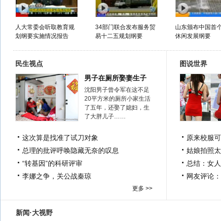
人大常委会听取教育规
34部门联合发布服务贸
山东颁布中国首
划纲要实施情况报告
易十二五规划纲要
休闲发展纲要
民生视点
图说世界
男子在厕所娶妻生子
沈阳男子曾令军在这不足
20平方米的厕所小家生活
了五年，还娶了媳妇，生
了大胖儿子……
这次算是找准了试刀对象
原来校服可
总理的批评呼唤隐藏无奈的叹息
姑娘拍照太
“转基因”的科研评审
总结：女人
李娜之争，关公战秦琼
网友评论：
更多 >>
新闻·大视野