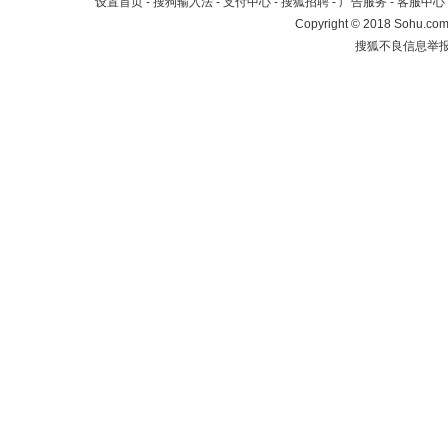
设置首页
-
搜狗输入法
-
支付中心
-
搜狐招聘
-
广告服务
-
客服中心
Copyright
©
2018 Sohu.com 
搜狐不良信息举