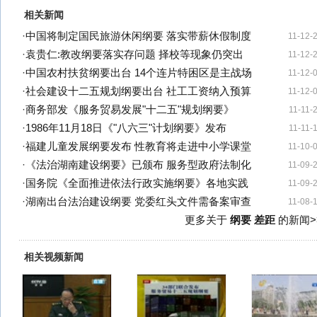
相关新闻
·
中国将制定国民旅游休闲纲要 落实带薪休假制度
11-12-
·
袁贵仁:教改纲要落实存问题 择校等现象仍突出
11-12-
·
中国农村扶贫纲要出台 14个连片特困区是主战场
11-12-
·
社会建设十二五规划纲要出台 社工工资纳入预算
11-12-
·
商务部发《服务贸易发展"十二五"规划纲要》
11-11-
·
1986年11月18日《"八六三"计划纲要》发布
11-11-
·
福建儿童发展纲要发布 性教育将走进中小学课堂
11-10-
·
《法治湖南建设纲要》已颁布 服务型政府法制化
11-09-
·
国务院《全面推进依法行政实施纲要》各地实践
11-09-
·
湖南出台法治建设纲要 党委红头文件需备案审查
11-08-
更多关于
纲要 差距
的新闻>
相关视频新闻