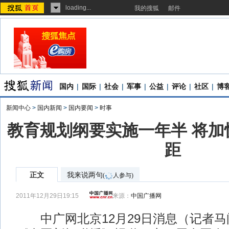
loading...
我的搜狐
邮件
国内
|
国际
|
社会
|
军事
|
公益
|
评论
|
社区
|
博
新闻中心
>
国内新闻
>
国内要闻
>
时事
教育规划纲要实施一年半 将加
距
正文
我来说两句
(
人参与)
2011年12月29日19:15
来源：
中国广播网
中广网北京12月29日消息（记者马