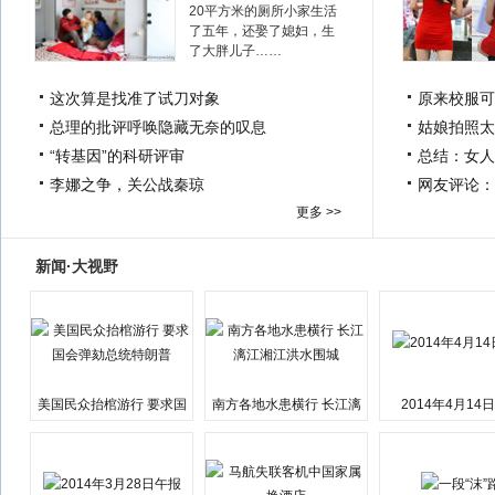
20平方米的厕所小家生活
了五年，还娶了媳妇，生
了大胖儿子……
这次算是找准了试刀对象
原来校服可
总理的批评呼唤隐藏无奈的叹息
姑娘拍照太
“转基因”的科研评审
总结：女人
李娜之争，关公战秦琼
网友评论：
更多 >>
新闻·大视野
美国民众抬棺游行 要求国
南方各地水患横行 长江漓
2014年4月14
会弹劾总统特朗普
江湘江洪水围城