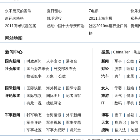
永不磨灭的番号
夏日甜心
7电影
快乐
新还珠格格
姚明退役
2011上海车展
私募
2011高考试题答案
感动中国十大母亲评选
社区2010年度行业口碑
贵州
榜
网站地图
新闻中心
搜狐
|
ChinaRen
|
焦
国内新闻
|
时政新闻
|
人事变动
|
港澳台
新闻
|
军事
|
公益
|
社会频道
|
国台办发布会
|
外交部发布会
财经
|
股票
|
理财
|
|
搜狐侃事
|
万象
|
公益
汽车
|
购车
|
家居
|
国际新闻
|
国际快报
|
海外博览
|
国际专题
女人
|
母婴
|
新娘
|
评论频道
|
国际视频
|
国际图片
|
记者博客
旅游
|
天气
|
健康
|
|
有此一说
|
搜狐网论
IT
|
数码
|
手机
|
军事新闻
|
我军动态
|
台海情报
|
外军新闻
博客
|
圈子
|
邮箱
|
|
军事评论
|
军事视频
|
军事专题
天龙
|
鹿鼎记
|
短信
|
军事社区
|
军事大视野
|
讲武堂
搜狗
|
输入法
|
地图