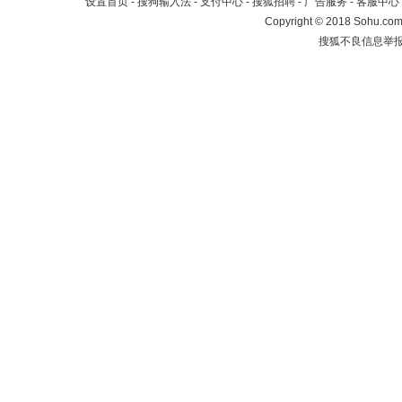
设置首页
-
搜狗输入法
-
支付中心
-
搜狐招聘
-
广告服务
-
客服中心
Copyright
©
2018 Sohu.com 
搜狐不良信息举