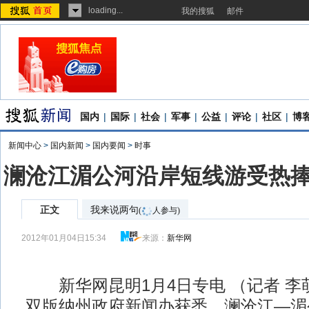
loading...
我的搜狐
邮件
国内
|
国际
|
社会
|
军事
|
公益
|
评论
|
社区
|
博
新闻中心
>
国内新闻
>
国内要闻
>
时事
澜沧江湄公河沿岸短线游受热捧
正文
我来说两句
(
人参与)
2012年01月04日15:34
来源：
新华网
新华网昆明1月4日专电 （记者 李
双版纳州政府新闻办获悉，澜沧江—湄