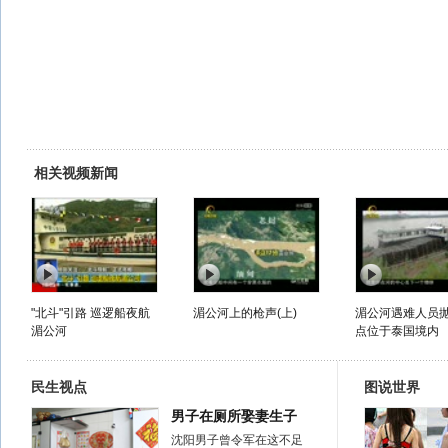
相关视频新闻
"北斗"引路 巡逻船夜航
湄公河上的枪声(上)
湄公河遇难人员
湄公河
点位于泰国境内
民生视点
图说世界
男子在厕所娶妻生子
沈阳男子曾令军在这不足