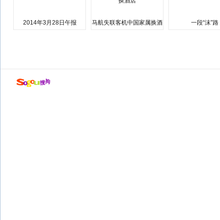
2014年3月28日午报
马航失联客机中国家属换酒
一段“沫”路
店