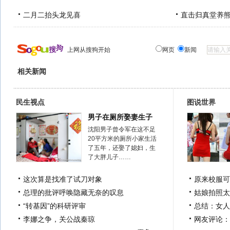
二月二抬头龙见喜
直击归真堂养
上网从搜狗开始
网页
新闻
相关新闻
民生视点
图说世界
男子在厕所娶妻生子
沈阳男子曾令军在这不足
20平方米的厕所小家生活
了五年，还娶了媳妇，生
了大胖儿子……
这次算是找准了试刀对象
原来校服可
总理的批评呼唤隐藏无奈的叹息
姑娘拍照太
“转基因”的科研评审
总结：女人
李娜之争，关公战秦琼
网友评论：