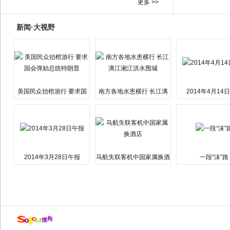
更多 >>
新闻·大视野
美国民众抬棺游行 要求国
南方各地水患横行 长江漓
2014年4月14
会弹劾总统特朗普
江湘江洪水围城
2014年3月28日午报
马航失联客机中国家属换酒
一段“沫”路
店