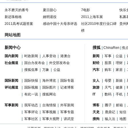
永不磨灭的番号
夏日甜心
7电影
快乐
新还珠格格
姚明退役
2011上海车展
私募
2011高考试题答案
感动中国十大母亲评选
社区2010年度行业口碑
贵州
榜
网站地图
新闻中心
搜狐
|
ChinaRen
|
焦
国内新闻
|
时政新闻
|
人事变动
|
港澳台
新闻
|
军事
|
公益
|
社会频道
|
国台办发布会
|
外交部发布会
财经
|
股票
|
理财
|
|
搜狐侃事
|
万象
|
公益
汽车
|
购车
|
家居
|
国际新闻
|
国际快报
|
海外博览
|
国际专题
女人
|
母婴
|
新娘
|
评论频道
|
国际视频
|
国际图片
|
记者博客
旅游
|
天气
|
健康
|
|
有此一说
|
搜狐网论
IT
|
数码
|
手机
|
军事新闻
|
我军动态
|
台海情报
|
外军新闻
博客
|
圈子
|
邮箱
|
|
军事评论
|
军事视频
|
军事专题
天龙
|
鹿鼎记
|
短信
|
军事社区
|
军事大视野
|
讲武堂
搜狗
|
输入法
|
地图