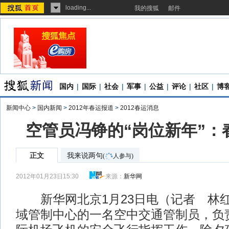
loading...
我的搜狐
邮件
国内
|
国际
|
社会
|
军事
|
公益
|
评论
|
社区
|
博
新闻中心
>
国内新闻
>
2012年春运报道
>
2012春运消息
空管员冯铮的“岗位新年”：
正文
我来说两句
(
人参与)
2012年01月23日15:30
来源：
新华网
新华网北京1月23日电（记者 林
域管制中心的一名空中交通管制员，负