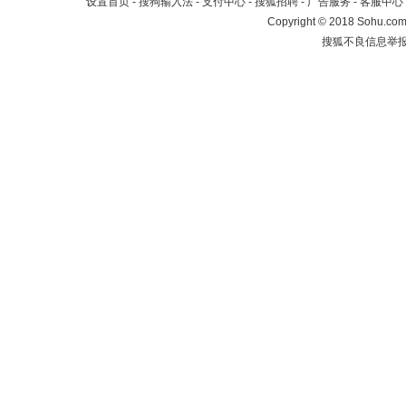
设置首页
-
搜狗输入法
-
支付中心
-
搜狐招聘
-
广告服务
-
客服中心
Copyright
©
2018 Sohu.com 
搜狐不良信息举