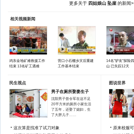
更多关于
四姑娘山 坠崖
的新闻>
相关视频新闻
鸡东金地矿难救援工作
营口小石棚乡灾后重建
14名"驴友"探险
结束 13名矿工遇难
工作基本结束
山 已失踪12天
民生视点
图说世界
男子在厕所娶妻生子
沈阳男子曾令军在这不足
20平方米的厕所小家生活
了五年，还娶了媳妇，生
了大胖儿子……
这次算是找准了试刀对象
原来校服可