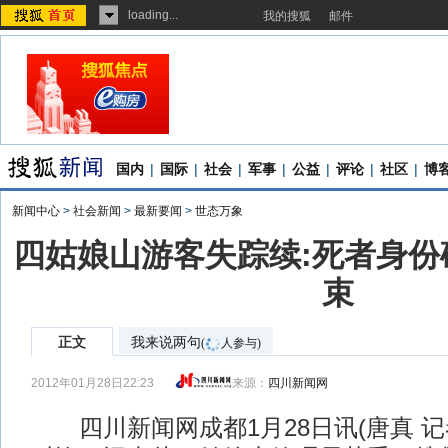
loading...
我的搜狐
邮件
国内
|
国际
|
社会
|
军事
|
公益
|
评论
|
社区
|
博
新闻中心
>
社会新闻
>
最新要闻
>
世态万象
四姑娘山游客失踪续:死者身份
束
正文
我来说两句
(
人参与)
2012年01月28日22:23
来源：
四川新闻网
四川新闻网成都1月28日讯(唐真 记者