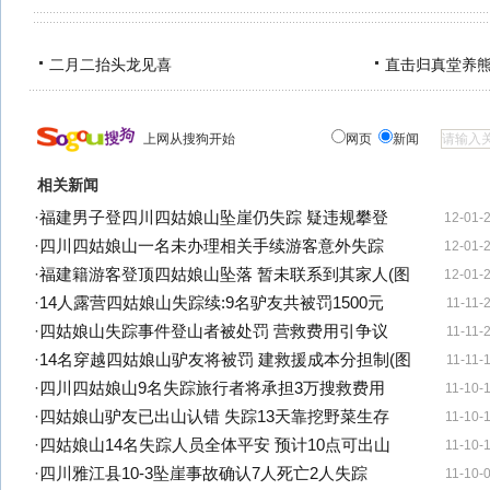
二月二抬头龙见喜
直击归真堂养
上网从搜狗开始
网页
新闻
相关新闻
·
福建男子登四川四姑娘山坠崖仍失踪 疑违规攀登
12-01-
·
四川四姑娘山一名未办理相关手续游客意外失踪
12-01-
·
福建籍游客登顶四姑娘山坠落 暂未联系到其家人(图
12-01-
·
14人露营四姑娘山失踪续:9名驴友共被罚1500元
11-11-
·
四姑娘山失踪事件登山者被处罚 营救费用引争议
11-11-
·
14名穿越四姑娘山驴友将被罚 建救援成本分担制(图
11-11-
·
四川四姑娘山9名失踪旅行者将承担3万搜救费用
11-10-
·
四姑娘山驴友已出山认错 失踪13天靠挖野菜生存
11-10-
·
四姑娘山14名失踪人员全体平安 预计10点可出山
11-10-
·
四川雅江县10-3坠崖事故确认7人死亡2人失踪
11-10-