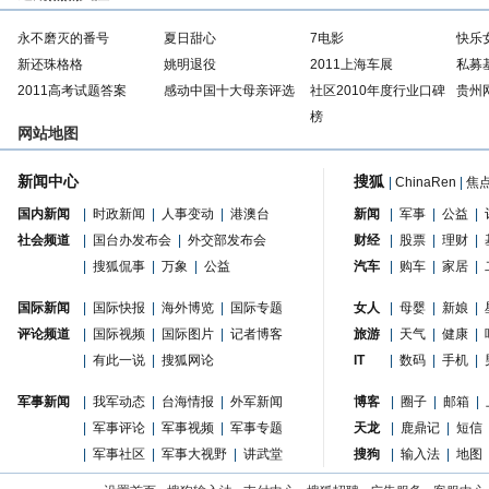
永不磨灭的番号
夏日甜心
7电影
快乐
新还珠格格
姚明退役
2011上海车展
私募
2011高考试题答案
感动中国十大母亲评选
社区2010年度行业口碑
贵州
榜
网站地图
新闻中心
搜狐
|
ChinaRen
|
焦
国内新闻
|
时政新闻
|
人事变动
|
港澳台
新闻
|
军事
|
公益
|
社会频道
|
国台办发布会
|
外交部发布会
财经
|
股票
|
理财
|
|
搜狐侃事
|
万象
|
公益
汽车
|
购车
|
家居
|
国际新闻
|
国际快报
|
海外博览
|
国际专题
女人
|
母婴
|
新娘
|
评论频道
|
国际视频
|
国际图片
|
记者博客
旅游
|
天气
|
健康
|
|
有此一说
|
搜狐网论
IT
|
数码
|
手机
|
军事新闻
|
我军动态
|
台海情报
|
外军新闻
博客
|
圈子
|
邮箱
|
|
军事评论
|
军事视频
|
军事专题
天龙
|
鹿鼎记
|
短信
|
军事社区
|
军事大视野
|
讲武堂
搜狗
|
输入法
|
地图