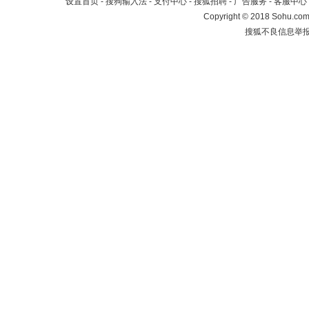
设置首页
-
搜狗输入法
-
支付中心
-
搜狐招聘
-
广告服务
-
客服中心
Copyright
©
2018 Sohu.com 
搜狐不良信息举