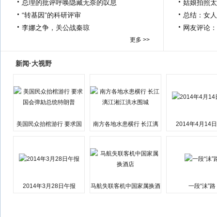
总理的批评呼唤隐藏无奈的叹息
姑娘拍照太
“转基因”的科研评审
总结：女人
李娜之争，关公战秦琼
网友评论：
更多 >>
新闻·大视野
美国民众抬棺游行 要求国
南方各地水患横行 长江漓
2014年4月14
会弹劾总统特朗普
江湘江洪水围城
2014年3月28日午报
马航失联客机中国家属换酒
一段“沫”路
店