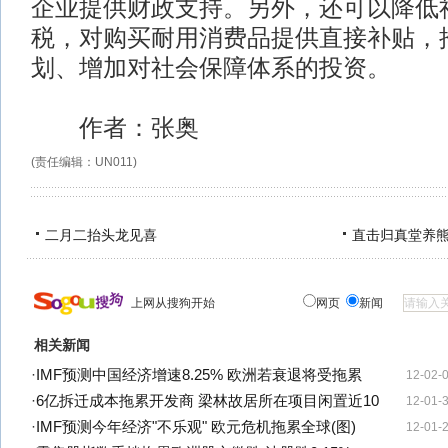
企业提供财政支持。另外，还可以降低
税，对购买耐用消费品提供直接补贴，
划、增加对社会保障体系的投资。
作者：张奥
(责任编辑：UN011)
二月二抬头龙见喜
直击归真堂养
上网从搜狗开始
网页
新闻
相关新闻
·
IMF预测中国经济增速8.25% 欧洲若衰退将受拖累
12-02-
·
6亿拆迁成本拖累开发商 梁林故居所在项目闲置近10
12-01-
·
IMF预测今年经济"不乐观" 欧元危机拖累全球(图)
12-01-