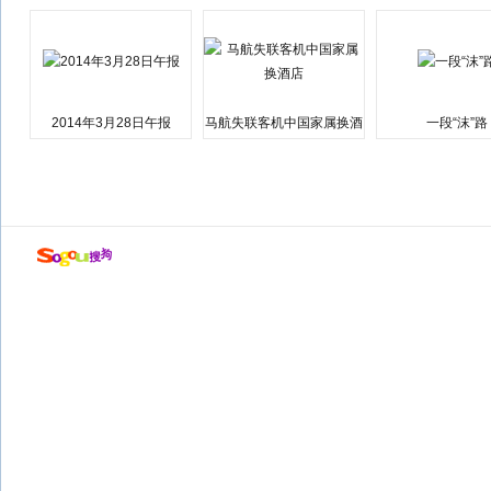
会弹劾总统特朗普
江湘江洪水围城
2014年3月28日午报
马航失联客机中国家属换酒
一段“沫”路
店