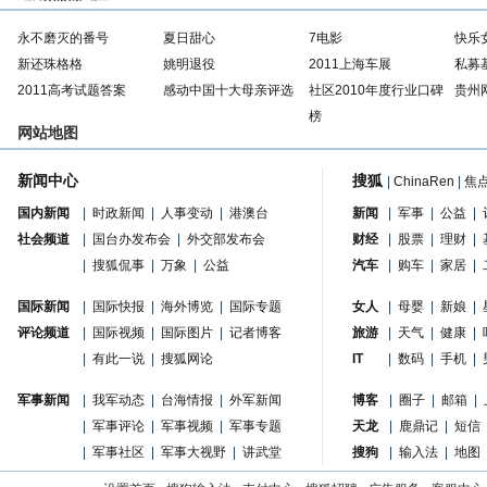
永不磨灭的番号
夏日甜心
7电影
快乐
新还珠格格
姚明退役
2011上海车展
私募
2011高考试题答案
感动中国十大母亲评选
社区2010年度行业口碑
贵州
榜
网站地图
新闻中心
搜狐
|
ChinaRen
|
焦
国内新闻
|
时政新闻
|
人事变动
|
港澳台
新闻
|
军事
|
公益
|
社会频道
|
国台办发布会
|
外交部发布会
财经
|
股票
|
理财
|
|
搜狐侃事
|
万象
|
公益
汽车
|
购车
|
家居
|
国际新闻
|
国际快报
|
海外博览
|
国际专题
女人
|
母婴
|
新娘
|
评论频道
|
国际视频
|
国际图片
|
记者博客
旅游
|
天气
|
健康
|
|
有此一说
|
搜狐网论
IT
|
数码
|
手机
|
军事新闻
|
我军动态
|
台海情报
|
外军新闻
博客
|
圈子
|
邮箱
|
|
军事评论
|
军事视频
|
军事专题
天龙
|
鹿鼎记
|
短信
|
军事社区
|
军事大视野
|
讲武堂
搜狗
|
输入法
|
地图