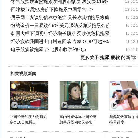
·
零售股指数重挫拖累欧洲股市微跌 法股跌0.15%
12-01-
·
回眸楼市调控:房价下降拖累中国零售业?
12-01-
·
男子网上发诀别信称患绝症 兄长称其怕拖累家庭
11-12-
·
纽约金价一日暴跌4.6% 美元强劲反弹反拖累金价
11-12-
·
韩国大幅下调明年经济增长预期 受欧债危机拖累
11-12-
·
经济疲软我国进出口增速回落 专家:GDP可超9%
11-12-
·
电子股疲软拖累 台北股市收跌约50点
10-11-
更多关于
拖累 疲软
的新闻>
相关视频新闻
中国经济年度人物颁奖
国内外媒体称中国经济
戴佩妮热衷瑜伽 
晚会16日晚播出
总基调既积极又务实
拖累进度