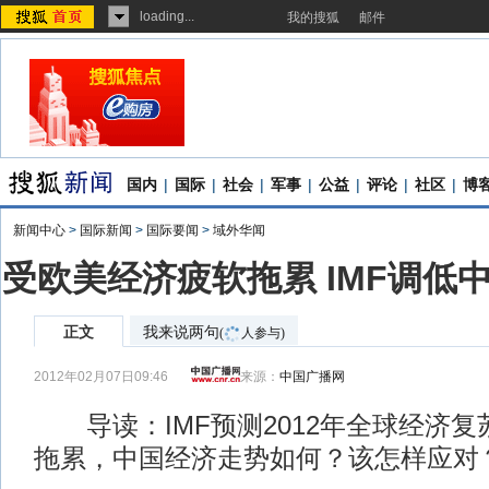
loading...
我的搜狐
邮件
国内
|
国际
|
社会
|
军事
|
公益
|
评论
|
社区
|
博
新闻中心
>
国际新闻
>
国际要闻
>
域外华闻
受欧美经济疲软拖累 IMF调低
正文
我来说两句
(
人参与)
2012年02月07日09:46
来源：
中国广播网
导读：IMF预测2012年全球经济复
拖累，中国经济走势如何？该怎样应对