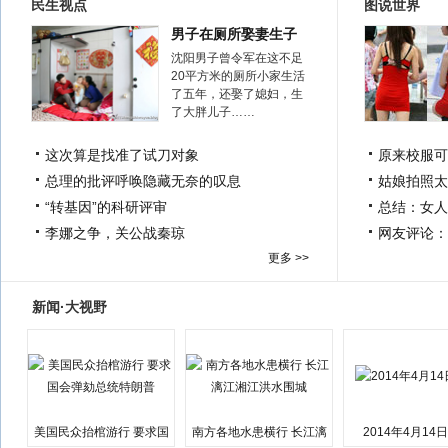
民生视点
图说世界
男子在厕所娶妻生子
沈阳男子曾令军在这不足
20平方米的厕所小家生活
了五年，还娶了媳妇，生
了大胖儿子……
这次算是找准了试刀对象
原来校服可
总理的批评呼唤隐藏无奈的叹息
姑娘拍照太
“转基因”的科研评审
总结：女人
李娜之争，关公战秦琼
网友评论：
更多 >>
新闻·大视野
美国民众抬棺游行 要求国
南方各地水患横行 长江漓
2014年4月14