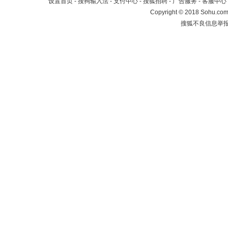
设置首页
-
搜狗输入法
-
支付中心
-
搜狐招聘
-
广告服务
-
客服中心
Copyright
©
2018 Sohu.com 
搜狐不良信息举