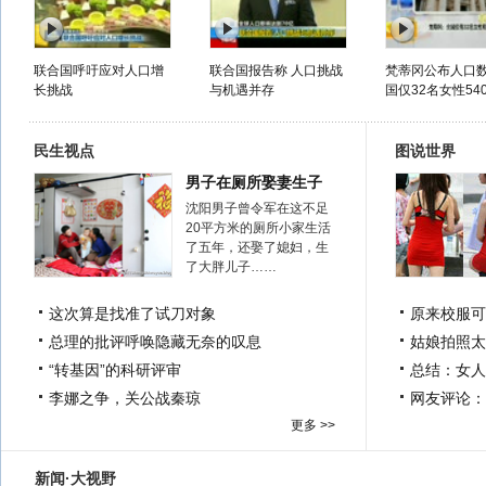
联合国呼吁应对人口增
联合国报告称 人口挑战
梵蒂冈公布人口数
长挑战
与机遇并存
国仅32名女性540
民生视点
图说世界
男子在厕所娶妻生子
沈阳男子曾令军在这不足
20平方米的厕所小家生活
了五年，还娶了媳妇，生
了大胖儿子……
这次算是找准了试刀对象
原来校服可
总理的批评呼唤隐藏无奈的叹息
姑娘拍照太
“转基因”的科研评审
总结：女人
李娜之争，关公战秦琼
网友评论：
更多 >>
新闻·大视野