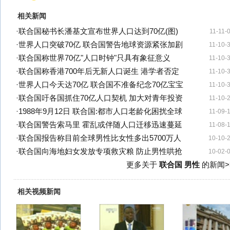
相关新闻
·
联合国秘书长潘基文宣布世界人口达到70亿(图)
11-11-
·
世界人口突破70亿 联合国警告地球资源紧张加剧
11-10-
·
联合国称世界70亿"人口时钟"只具有象征意义
11-10-
·
联合国称香港700年后无新人口诞生 港学者否定
11-10-
·
世界人口今天达70亿 联合国不准备纪念70亿宝宝
11-10-
·
联合国吁各国抓住70亿人口契机 加大对青年投资
11-10-
·
1988年9月12日 联合国:都市人口老龄化困扰全球
11-09-
·
联合国警告索马里 霍乱或伴随人口迁移迅速蔓延
11-08-
·
联合国报告称目前全球男性比女性多出5700万人
10-10-
·
联合国向海地妇女发放专项救灾粮 防止男性哄抢
10-02-
更多关于
联合国 男性
的新闻>
相关视频新闻