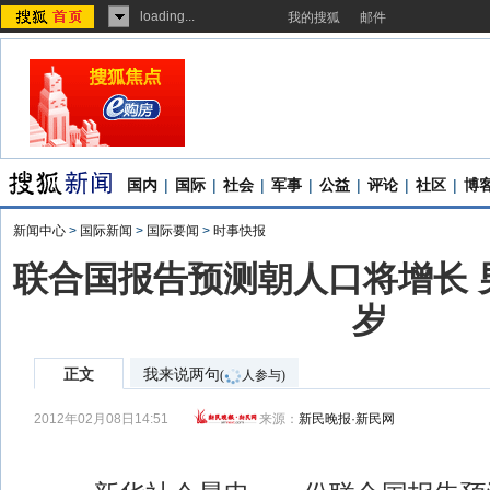
loading...
我的搜狐
邮件
国内
|
国际
|
社会
|
军事
|
公益
|
评论
|
社区
|
博
新闻中心
>
国际新闻
>
国际要闻
>
时事快报
联合国报告预测朝人口将增长 
岁
正文
我来说两句
(
人参与)
2012年02月08日14:51
来源：
新民晚报·新民网