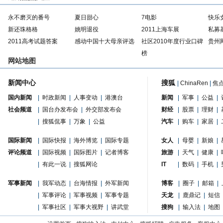
永不磨灭的番号
夏日甜心
7电影
快乐
新还珠格格
姚明退役
2011上海车展
私募
2011高考试题答案
感动中国十大母亲评选
社区2010年度行业口碑
贵州
榜
网站地图
新闻中心
搜狐
|
ChinaRen
|
焦
国内新闻
|
时政新闻
|
人事变动
|
港澳台
新闻
|
军事
|
公益
|
社会频道
|
国台办发布会
|
外交部发布会
财经
|
股票
|
理财
|
|
搜狐侃事
|
万象
|
公益
汽车
|
购车
|
家居
|
国际新闻
|
国际快报
|
海外博览
|
国际专题
女人
|
母婴
|
新娘
|
评论频道
|
国际视频
|
国际图片
|
记者博客
旅游
|
天气
|
健康
|
|
有此一说
|
搜狐网论
IT
|
数码
|
手机
|
军事新闻
|
我军动态
|
台海情报
|
外军新闻
博客
|
圈子
|
邮箱
|
|
军事评论
|
军事视频
|
军事专题
天龙
|
鹿鼎记
|
短信
|
军事社区
|
军事大视野
|
讲武堂
搜狗
|
输入法
|
地图