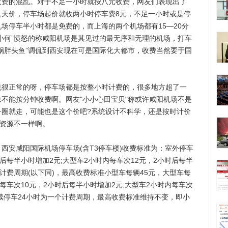
收费的混乱。对于不足一小时就按八元收费，网友们表现出了
是天价，停车场起价就收两小时停车费8元，不足一小时或是停
场停车半小时都是免费的，而上海的两个机场都有15—20分
小何”愤怒的称咸阳机场是其见过的最无序和无理的机场，打车
锅胖头鱼”调侃到西安现在可是国际化大都市，收费当然要于国
正常的呀，停车场都是按整小时计费的，很多地方超了一
不能按分钟收费啊。网友"小小心田宝贝"称或许咸阳机场不是
一圈就走，可能也是这个价吧?系统设计不科学，还是按时计价
共资源不一样啊。
安咸阳国际机场停车场(含T3停车楼)收费标准为：室外停车
后每半小时增加2元;大型车2小时内每车次12元，2小时后每半
计费周期(以下同)，最高收费标准小型车每辆45元，大型车每
每车次10元，2小时后每半小时增加2元;大型车2小时内每车次
连续停车24小时为一个计费周期，最高收费标准维持不变，即小