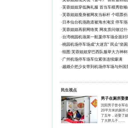
·
芙蓉姐姐穿低胸礼服 首当车模秀歌喉(
·
芙蓉姐姐瘦身被网友当标杆 个唱票价高
·
日本仙台机场跑道被海水淹没 停车场
·
芙蓉姐姐再获网络奖 网友质问做过什么
·
台湾桃园机场第一航厦停车场全面封
·
桃园机场停车场成"大迷宫" 民众"坐困愁
·
组图:芙蓉姐姐穿巴西队服举大力神杯
·
广州机场停车场车位紧张连续爆满
·
越婚介把少女带到机场停车场与外国
民生视点
男子在厕所娶
沈阳男子曾令军
20平方米的厕所
了五年，还娶了
了大胖儿子……