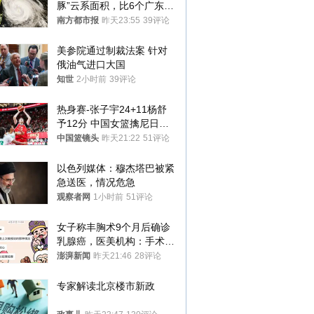
豚”云系面积，比6个广东还
大！深圳官方：注意这件事
南方都市报
昨天23:55
39评论
美参院通过制裁法案 针对
俄油气进口大国
知世
2小时前
39评论
热身赛-张子宇24+11杨舒
予12分 中国女篮擒尼日利
亚
中国篮镜头
昨天21:22
51评论
以色列媒体：穆杰塔巴被紧
急送医，情况危急
观察者网
1小时前
51评论
女子称丰胸术9个月后确诊
乳腺癌，医美机构：手术不
可能引发癌症，建议走司法
澎湃新闻
昨天21:46
28评论
途径
专家解读北京楼市新政