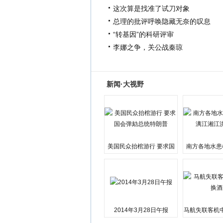
这次算是找准了试刀对象
总理的批评呼唤隐藏无奈的叹息
“转基因”的科研评审
李娜之争，关公战秦琼
新闻·大视野
美国民众抬棺游行 要求国
南方各地水患
会弹劾总统特朗普
江湘江洪
2014年3月28日午报
马航失联客机
店