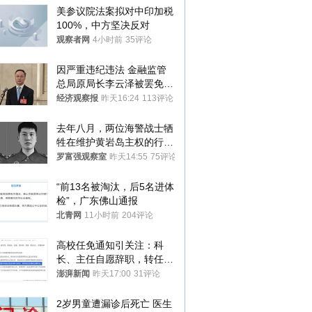
美参议院法案拟对中印加税
100%，中方坚决反对
观察者网
4小时前
35评论
因严重违纪违法 金融监管
总局原局长李云泽被罢免全
国人大代表
经济观察报
昨天16:24
113评论
去年八月，两位海警战士牺
牲在维护黄岩岛主权的行动
中
罗富强观察室
昨天14:55
75评论
“前13名被淘汰，后5名进体
检”，广东佛山通报
北青网
11小时前
204评论
高校任免通知引关注：科
长、主任自愿辞职，转任思
政辅导员
澎湃新闻
昨天17:00
31评论
2岁男童遭漏诊后死亡 医生