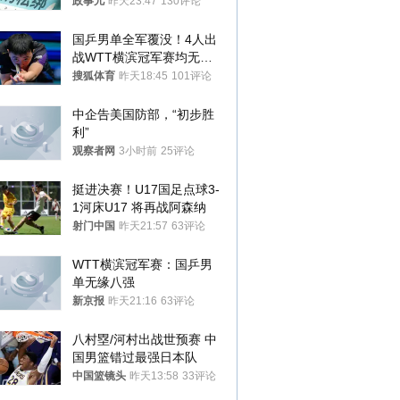
政事儿
昨天23:47
130评论
国乒男单全军覆没！4人出
战WTT横滨冠军赛均无缘
八强
搜狐体育
昨天18:45
101评论
中企告美国防部，“初步胜
利”
观察者网
3小时前
25评论
挺进决赛！U17国足点球3-
1河床U17 将再战阿森纳
射门中国
昨天21:57
63评论
WTT横滨冠军赛：国乒男
单无缘八强
新京报
昨天21:16
63评论
八村塁/河村出战世预赛 中
国男篮错过最强日本队
中国篮镜头
昨天13:58
33评论