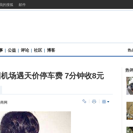
我的搜狐
邮件
事
|
公益
|
评论
|
社区
|
博客
热
热
机场遇天价停车费 7分钟收8元
华商网