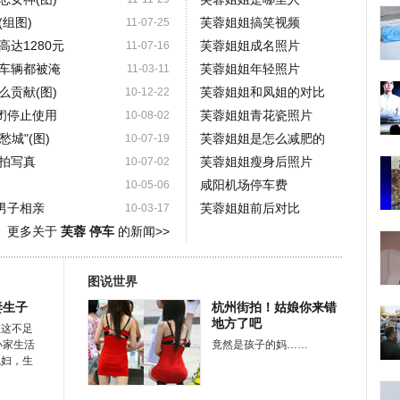
组图)
芙蓉姐姐搞笑视频
11-07-25
达1280元
芙蓉姐姐成名照片
11-07-16
车辆都被淹
芙蓉姐姐年轻照片
11-03-11
贡献(图)
芙蓉姐姐和凤姐的对比
10-12-22
闭停止使用
芙蓉姐姐青花瓷照片
10-08-02
城"(图)
芙蓉姐姐是怎么减肥的
10-07-19
拍写真
芙蓉姐姐瘦身后照片
10-07-02
咸阳机场停车费
10-05-06
男子相亲
芙蓉姐姐前后对比
10-03-17
更多关于
芙蓉 停车
的新闻>>
图说世界
妻生子
杭州街拍！姑娘你来错
地方了吧
在这不足
小家生活
竟然是孩子的妈……
媳妇，生