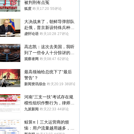
被判刑有点冤
狐度
昨天17:20
55评论
大决战来了，朝鲜导弹部队
赴俄，普京新设特殊兵种，
76岁老将扛旗
虚怀论语
昨天10:28
27评论
高志凯：这次去美国，我听
到了一些令人十分惊讶的消
息
观察者网
昨天08:47
62评论
最高领袖给总统下了“最后
警告”？
新闻资讯综合
昨天20:19
38评论
河南“三支一扶”考试存在规
模性组织作弊行为，律师：
涉嫌非法获取国家秘密罪等
九派新闻
昨天22:33
44评论
罪名
鲸算π丨三大运营商的烦
恼：用户流量越用越多，收