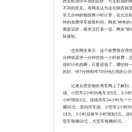
西安机场停车场的起价，可见机场的
不同的意见。有网友认为这在陕西就
车几分钟的都按两小时计算，在北京机
钟的免费停车接客时间。网友“神奇的
都是议价，根本没打表一说。网友“铁
际接轨。
也有网友表示，这个收费很合理也很
分钟或是停一分钟也按一小时收费，总
按时计价的啊，只要进场了，哪怕转
的好。停7分钟和停70分钟占用的公
记者从西安物价局官网上了解到，西
场。小型车2小时内每车次8元，2小时
小时增加3元。连续停车24小时为一个
辆55元。室内停车场。小型车2小时内
14元，2小时后每半小时增加3元。
型车每辆50元，大型车每辆60元。