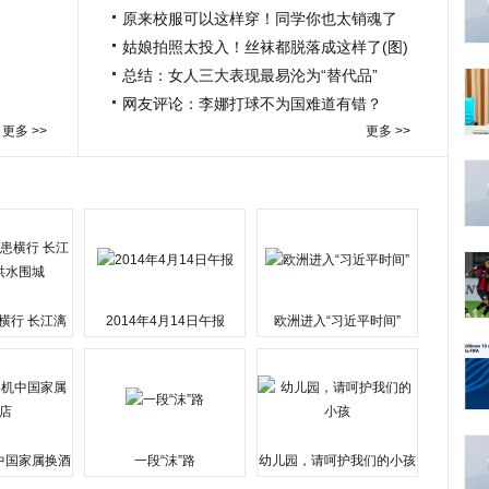
原来校服可以这样穿！同学你也太销魂了
姑娘拍照太投入！丝袜都脱落成这样了(图)
总结：女人三大表现最易沦为“替代品”
网友评论：李娜打球不为国难道有错？
更多 >>
更多 >>
横行 长江漓
2014年4月14日午报
欧洲进入“习近平时间”
水围城
中国家属换酒
一段“沫”路
幼儿园，请呵护我们的小孩