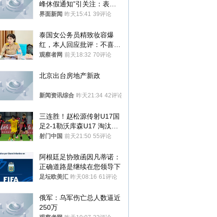
峰休假通知”引关注：表述
不够准确，待修改后印发
界面新闻
昨天15:41
39评论
泰国女公务员精致妆容爆
红，本人回应批评：不喜欢
就别看
观察者网
前天18:32
70评论
北京出台房地产新政
新闻资讯综合
昨天21:34
42评论
三连胜！赵松源传射U17国
足2-1勒沃库森U17 淘汰赛
将战河床
射门中国
前天21:50
55评论
阿根廷足协致函因凡蒂诺：
正确道路是继续在您领导下
足坛欧美汇
昨天08:16
61评论
俄军：乌军伤亡总人数逼近
250万