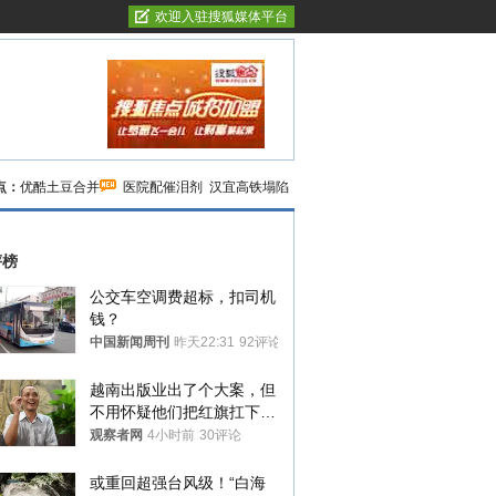
欢迎入驻搜狐媒体平台
点：
优酷土豆合并
医院配催泪剂
汉宜高铁塌陷
评榜
公交车空调费超标，扣司机
钱？
中国新闻周刊
昨天22:31
92评论
越南出版业出了个大案，但
不用怀疑他们把红旗扛下去
的决心
观察者网
4小时前
30评论
或重回超强台风级！“白海