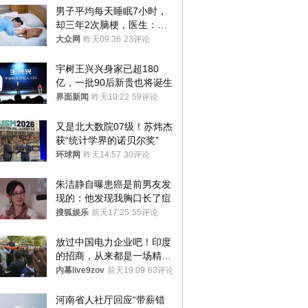
男子平均每天睡眠7小时，
却三年2次脑梗，医生：这
样睡觉更伤身
大众网
昨天09:36
23评论
宇树王兴兴身家已超180
亿，一批90后新贵也将诞生
界面新闻
昨天10:22
59评论
又是北大数院07级！苏炜杰
获“统计学界的诺贝尔奖”
环球网
昨天14:57
30评论
朱洁静自曝患癌是前男友发
现的：他发现我胸口长了痘
搜狐娱乐
前天17:25
55评论
放过中国电力企业吧！印度
的招商，从来都是一场精准
收割
内幕live9zov
前天19:09
63评论
河南省人社厅回应“带薪错