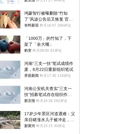
入却越来越少
新京报
昨天17:27
44评论
鸿蒙智行被曝删除“竹知
了”风波公告后又恢复 官媒
曾力挺：劝华为要大度的，
有料新语
昨天16:07
206评论
你们适不适合？
「1000万」的竹知了，下
架了「余大嘴」
豹变
昨天08:00
81评论
河南“三支一扶”笔试成绩作
废，8月22日重新组织笔试
界面新闻
昨天17:30
118评论
河南公安机关查实“三支一
扶”招募笔试存在组织作弊
犯罪行为
新京报
昨天16:28
292评论
17岁少年景区河道遇难：父
亲目睹涨水儿子被冲走，当
地排除上游泄洪，家属盼厘
新黄河
昨天15:15
30评论
清责任