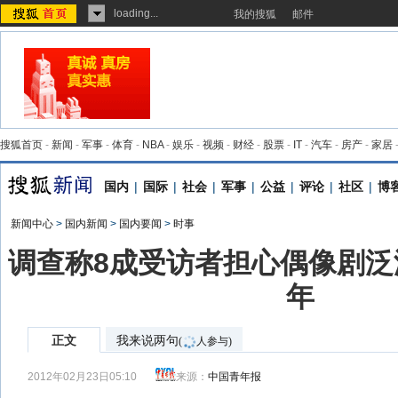
loading...
我的搜狐
邮件
搜狐首页
-
新闻
-
军事
-
体育
-
NBA
-
娱乐
-
视频
-
财经
-
股票
-
IT
-
汽车
-
房产
-
家居
国内
|
国际
|
社会
|
军事
|
公益
|
评论
|
社区
|
博
新闻中心
>
国内新闻
>
国内要闻
>
时事
调查称8成受访者担心偶像剧泛
年
正文
我来说两句
(
人参与)
2012年02月23日05:10
来源：
中国青年报