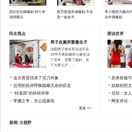
胡兵告别偶像剧 四十岁
陈乔恩放弃偶像剧 不在
李小璐郑元畅共代
演绎硬汉
意一姐名号
合作偶像剧
民生视点
图说世界
男子在厕所娶妻生子
沈阳男子曾令军在这不足
20平方米的厕所小家生活
了五年，还娶了媳妇，生
了大胖儿子……
这次算是找准了试刀对象
原来校服可
总理的批评呼唤隐藏无奈的叹息
姑娘拍照太
“转基因”的科研评审
总结：女人
李娜之争，关公战秦琼
网友评论：
更多 >>
新闻·大视野