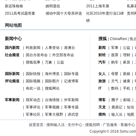
新还珠格格
姚明退役
2011上海车展
私募
2011高考试题答案
感动中国十大母亲评选
社区2010年度行业口碑
贵州
榜
网站地图
新闻中心
搜狐
|
ChinaRen
|
焦
国内新闻
|
时政新闻
|
人事变动
|
港澳台
新闻
|
军事
|
公益
|
社会频道
|
国台办发布会
|
外交部发布会
财经
|
股票
|
理财
|
|
搜狐侃事
|
万象
|
公益
汽车
|
购车
|
家居
|
国际新闻
|
国际快报
|
海外博览
|
国际专题
女人
|
母婴
|
新娘
|
评论频道
|
国际视频
|
国际图片
|
记者博客
旅游
|
天气
|
健康
|
|
有此一说
|
搜狐网论
IT
|
数码
|
手机
|
军事新闻
|
我军动态
|
台海情报
|
外军新闻
博客
|
圈子
|
邮箱
|
|
军事评论
|
军事视频
|
军事专题
天龙
|
鹿鼎记
|
短信
|
军事社区
|
军事大视野
|
讲武堂
搜狗
|
输入法
|
地图
设置首页
-
搜狗输入法
-
支付中心
-
搜狐招聘
-
广告服务
-
客服中心
Copyright
©
2018 Sohu.com 