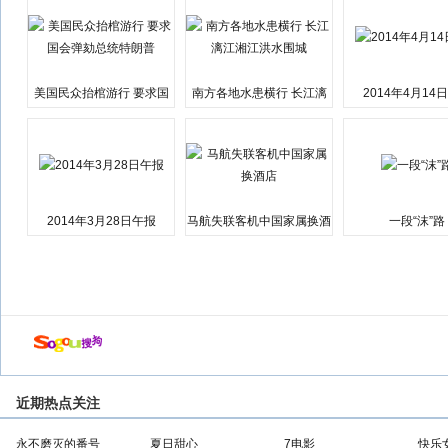
美国民众抬棺游行 要求国
南方各地水患横行 长江漓
2014年4月14
会弹劾总统特朗普
江湘江洪水围城
2014年3月28日午报
马航失联客机中国家属换酒
一段“沫”路
店
近期热点关注
永不磨灭的番号
夏日甜心
7电影
快乐