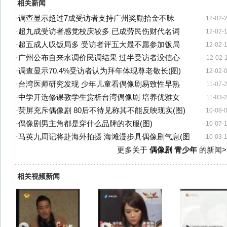
相关新闻
·
调查显示超过7成受访者支持广州奖励拾金不昧
12-02-
·
超九成受访者感觉校庆较多 已成劳民伤财代名词
12-02-
·
超五成人叹饭局多 受访者评五大最不愿参加饭局
12-02-
·
广州公布自来水调价民调结果 过半受访者没信心
12-02-
·
调查显示70.4%受访者认为拜年体现尊老敬长(图)
12-02-
·
台湾医师研究发现 少年儿童看偶像剧易致性早熟
11-07-
·
中学开选修课教学生赏析台湾偶像剧 培养优雅女
11-03-
·
荧屏充斥偶像剧 80后不待见称其不能反映现实(图)
10-08-
·
偶像剧男主角都是穿什么品牌的衣服(图)
10-07-
·
马英九周记将赴海外拍摄 海滩漫步具偶像剧气息(图
10-03-
更多关于
偶像剧 青少年
的新闻>
相关视频新闻