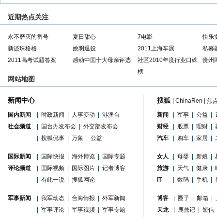
近期热点关注
永不磨灭的番号
夏日甜心
7电影
快乐
新还珠格格
姚明退役
2011上海车展
私募
2011高考试题答案
感动中国十大母亲评选
社区2010年度行业口碑
贵州
榜
网站地图
新闻中心
搜狐
|
ChinaRen
|
焦
国内新闻
|
时政新闻
|
人事变动
|
港澳台
新闻
|
军事
|
公益
|
社会频道
|
国台办发布会
|
外交部发布会
财经
|
股票
|
理财
|
|
搜狐侃事
|
万象
|
公益
汽车
|
购车
|
家居
|
国际新闻
|
国际快报
|
海外博览
|
国际专题
女人
|
母婴
|
新娘
|
评论频道
|
国际视频
|
国际图片
|
记者博客
旅游
|
天气
|
健康
|
|
有此一说
|
搜狐网论
IT
|
数码
|
手机
|
军事新闻
|
我军动态
|
台海情报
|
外军新闻
博客
|
圈子
|
邮箱
|
|
军事评论
|
军事视频
|
军事专题
天龙
|
鹿鼎记
|
短信