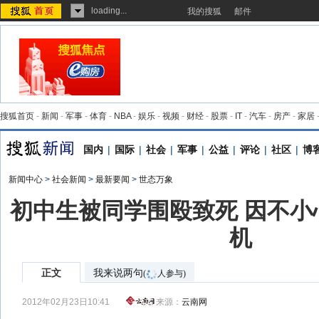
loading...
我的搜狐
邮件
搜狐首页
-
新闻
-
军事
-
体育
-
NBA
-
娱乐
-
视频
-
财经
-
股票
-
IT
-
汽车
-
房产
-
家居
国内
|
国际
|
社会
|
军事
|
公益
|
评论
|
社区
|
博
新闻中心
>
社会新闻
>
最新要闻
>
世态万象
初中生被同学围殴致死 因不小
机
正文
我来说两句
(
人参与)
2012年02月23日10:41
来源：
云南网