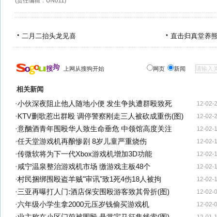
(责任编辑：UN011)
二月二抬头龙见喜
直击归真堂养
上网从搜狗开始
网页
新闻
相关新闻
·
小伙深夜阻止他人随地小便 发生争执遭群殴致死
12-02-
·
KTV删歌惹出群殴 调停警察刚走三人被砍成重伤(图)
12-02-
·
意酗酒青年围殴华人致生命垂危 中领馆高度关注
12-02-
·
任天堂游戏机再酿惨剧 8岁儿童严重烧伤
12-02-
·
传微软将为下一代Xbox游戏机增加3D功能
12-02-
·
咸宁温泉整治游戏机市场 缴游戏主板48个
12-02-
·
村民捆绑围殴盗羊贼"审讯"致1死4伤18人被拘
12-02-
·
三亚再曝打人门:酒店保安围殴游客致其骨折(图)
12-02-
·
六年级小学生拿2000元压岁钱偷买游戏机
12-02-