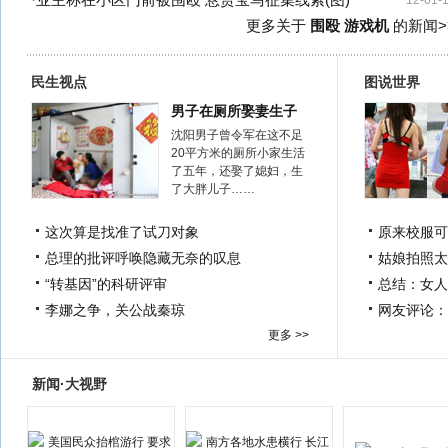
·
业主称在小区门前被围殴 悬赏宝马征集线索(图)
12-01-
更多关于
围殴 游戏机
的新闻>
民生视点
图说世界
男子在厕所娶妻生子
沈阳男子曾令军在这不足
20平方米的厕所小家生活
了五年，还娶了媳妇，生
了大胖儿子……
这次算是找准了试刀对象
原来校服可
总理的批评呼唤隐藏无奈的叹息
姑娘拍照太
“转基因”的科研评审
总结：女人
李娜之争，关公战秦琼
网友评论：
更多 >>
新闻·大视野