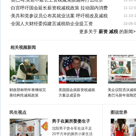
·
奥巴马:美若不延长工资税减免措施将打击经济
11-12-
·
白宫呼吁国会延长薪资税减税政策 拉动国内消费
11-12-
·
美共和党参议员公布其就业法案 呼吁税改及减税
11-10-
·
全国人大财经委拟建言减税助企业提工资
10-06-
更多关于
薪资 减税
的新闻>
相关视频新闻
财政部称明年将继续完
美国国会就薪资税减税
美众议院否决减
善结构性减税政策
方案达成妥协
奥巴马新年假期恐.
民生视点
图说世界
男子在厕所娶妻生子
沈阳男子曾令军在这不足
20平方米的厕所小家生活