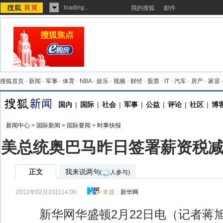
loading...
我的搜狐
邮件
搜狐首页
-
新闻
-
军事
-
体育
-
NBA
-
娱乐
-
视频
-
财经
-
股票
-
IT
-
汽车
-
房产
-
家居
国内
|
国际
|
社会
|
军事
|
公益
|
评论
|
社区
|
博
新闻中心
>
国际新闻
>
国际要闻
>
时事快报
美总统奥巴马昨日签署薪资税
正文
我来说两句
(
人参与)
2012年02月23日14:00
来源：
新华网
新华网华盛顿2月22日电（记者蒋