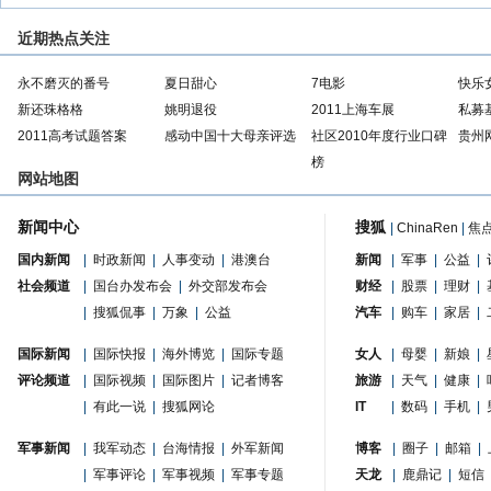
近期热点关注
永不磨灭的番号
夏日甜心
7电影
快乐
新还珠格格
姚明退役
2011上海车展
私募
2011高考试题答案
感动中国十大母亲评选
社区2010年度行业口碑
贵州
榜
网站地图
新闻中心
搜狐
|
ChinaRen
|
焦
国内新闻
|
时政新闻
|
人事变动
|
港澳台
新闻
|
军事
|
公益
|
社会频道
|
国台办发布会
|
外交部发布会
财经
|
股票
|
理财
|
|
搜狐侃事
|
万象
|
公益
汽车
|
购车
|
家居
|
国际新闻
|
国际快报
|
海外博览
|
国际专题
女人
|
母婴
|
新娘
|
评论频道
|
国际视频
|
国际图片
|
记者博客
旅游
|
天气
|
健康
|
|
有此一说
|
搜狐网论
IT
|
数码
|
手机
|
军事新闻
|
我军动态
|
台海情报
|
外军新闻
博客
|
圈子
|
邮箱
|
|
军事评论
|
军事视频
|
军事专题
天龙
|
鹿鼎记
|
短信