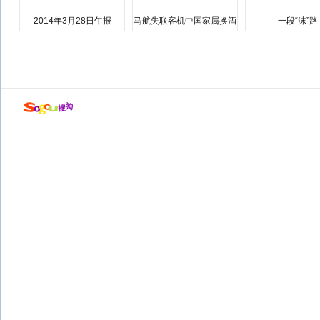
2014年3月28日午报
马航失联客机中国家属换酒
一段“沫”路
店