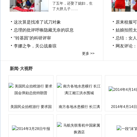
了五年，还娶了媳妇，生
了大胖儿子……
这次算是找准了试刀对象
原来校服可
总理的批评呼唤隐藏无奈的叹息
姑娘拍照太
“转基因”的科研评审
总结：女人
李娜之争，关公战秦琼
网友评论：
更多 >>
新闻·大视野
美国民众抬棺游行 要求国
南方各地水患横行 长江漓
2014年4月14
会弹劾总统特朗普
江湘江洪水围城