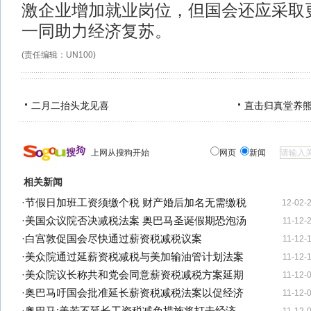
激企业增加就业岗位，但国会还应采取
一同助力经济复苏。
(责任编辑：UN100)
二月二抬头龙见喜
直击归真堂养
上网从搜狗开始
网页
新闻
相关新闻
·
节假日加班工资须缴个税 财产婚后加名无需缴税
12-02-
·
美国众议院否决减税法案 奥巴马圣诞假期恐泡汤
11-12-
·
白宫敦促国会尽快通过薪资税减税议案
11-12-
·
美众院通过延薪资税减税与美加输油管计划法案
11-12-
·
美众院议长称共和党会同意薪资税减税方案延期
11-12-
·
奥巴马吁国会批准延长薪资税减税法案以促经济
11-12-