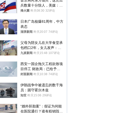
普京再向东方借兵，这次出
兵数量十分惊人，美媒：俄
朝要动真格？
烽火菌
昨天08:30
32评论
日本广岛核爆81周年，中方
表态
澎湃新闻
昨天20:07
74评论
父母为陪女儿在大学食堂承
包档口2年，女儿发声：初
衷是为了陪伴，毕业后将不
九派新闻
昨天15:48
107评论
再营业
西安一国企拖欠工程款致项
目停工 财政局：已给予处
分，正督促整改
封面新闻
昨天10:38
74评论
伊朗战争中被遗忘的数千海
员：困守霍尔木兹
知世
昨天15:06
29评论
“婚外胚胎案”：假证为何能
在医院通行？谁有权销毁胚