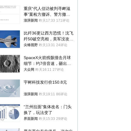
重庆“代人信访被判寻衅滋
事”案检方撤诉、警方撤
案，两被告人获国赔
澎湃新闻
昨天17:33
171评论
比歼36更让西方恐慌！沈飞
歼50破空亮相，美军没攻克
的技术被拿下
尖锋视野
昨天13:31
24评论
SpaceX火箭残骸撞击月球
细节：约7倍音速，砸出直
径约30米撞击坑
大众网
昨天16:11
27评论
宇树科技发行价150.8元
澎湃新闻
昨天19:11
86评论
“兰州拉面”集体改名：门头
换了，玩法变了
界面新闻
昨天15:33
29评论