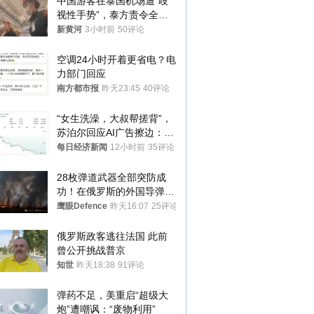
中国游客在泰国机场遭“歧
视性手势”，泰方责令全面
调查，对责任人采取最严厉
新黄河
3小时前
50评论
处分
空调24小时开着更省电？电
力部门回应
南方都市报
昨天23:45
40评论
“女生洗澡，大叔帮搓背”，
苏泊尔回应AI广告擦边：视
频全下架，已强化内容管理
每日经济新闻
12小时前
35评论
与审核
28枚弹道武器全部突防成
功！在俄罗斯的外国导弹发
射车都是合法打击目标
鹰眼Defence
昨天16:07
25评论
俄罗斯政客逃往法国 此前
曾公开挑战普京
知世
昨天18:38
91评论
弹药不足，美重启“超级大
炮”遭嘲讽：“废物利用”