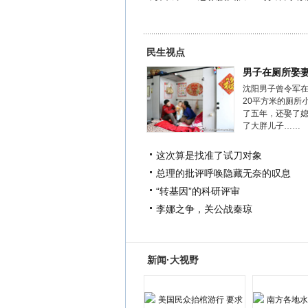
民生视点
男子在厕所娶
沈阳男子曾令军
20平方米的厕所
了五年，还娶了
了大胖儿子……
这次算是找准了试刀对象
总理的批评呼唤隐藏无奈的叹息
“转基因”的科研评审
李娜之争，关公战秦琼
新闻·大视野