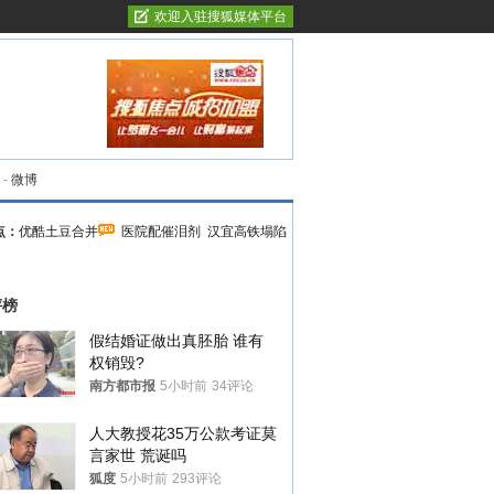
欢迎入驻搜狐媒体平台
-
微博
点：
优酷土豆合并
医院配催泪剂
汉宜高铁塌陷
评榜
假结婚证做出真胚胎 谁有
权销毁?
南方都市报
5小时前
34评论
人大教授花35万公款考证莫
言家世 荒诞吗
狐度
5小时前
293评论