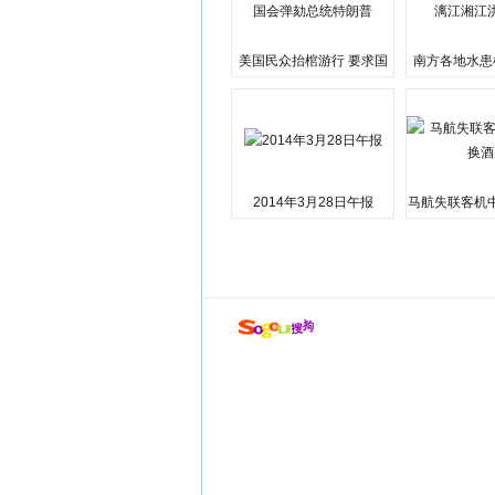
美国民众抬棺游行 要求国
南方各地水患
会弹劾总统特朗普
江湘江洪
2014年3月28日午报
马航失联客机
店