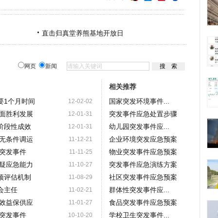
直击归真堂养熊基地开放日
网页
新闻
相关推荐
要1个月时间
国家突发环境事件...
12-02-02
面胜利发展
突发事件应急处置步骤
12-01-31
阶段性成效
幼儿园突发事件应...
12-01-31
无条件调运
企业环境突发应急预案
11-12-21
突发事件
物业突发事件应急预案
11-11-25
疑应急能力
突发事件应急演练方案
11-10-27
预评估机制
社区突发事件应急预案
11-08-29
会主任
群体性突发事件应...
11-02-21
效益保供应
食品突发事件应急预案
11-01-27
突发事件
学校卫生突发事件...
10-10-20