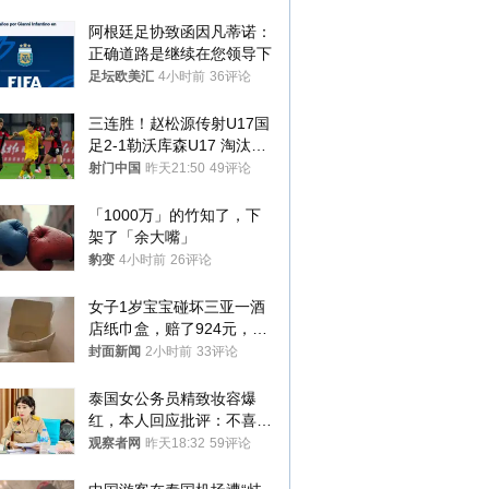
阿根廷足协致函因凡蒂诺：
正确道路是继续在您领导下
足坛欧美汇
4小时前
36评论
三连胜！赵松源传射U17国
足2-1勒沃库森U17 淘汰赛
将战河床
射门中国
昨天21:50
49评论
「1000万」的竹知了，下
架了「余大嘴」
豹变
4小时前
26评论
女子1岁宝宝碰坏三亚一酒
店纸巾盒，赔了924元，发
帖吐槽后酒店退还一半的
封面新闻
2小时前
33评论
钱，当地市监局回应
泰国女公务员精致妆容爆
红，本人回应批评：不喜欢
就别看
观察者网
昨天18:32
59评论