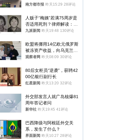
胎？
南方都市报
昨天15:29
28评论
人贩子“梅姨”若满75周岁是
否适用死刑？律师解读：很
大概率不会被判处死刑
九派新闻
昨天19:48
130评论
欧盟将挪用14亿欧元俄罗斯
被冻资产收益，向乌克兰提
供援助
观察者网
昨天08:09
30评论
80后女柜员“逆袭”，获聘42
00亿银行副行长
红星新闻
昨天13:20
32评论
外交部发言人就广岛核爆81
周年答记者问
新华社
昨天19:45
41评论
巴西降级与阿根廷外交关
系，发生了什么？
界面新闻
昨天10:27
28评论