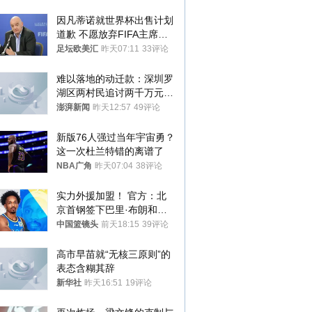
因凡蒂诺就世界杯出售计划
道歉 不愿放弃FIFA主席职
位
足坛欧美汇
昨天07:11
33评论
难以落地的动迁款：深圳罗
湖区两村民追讨两千万元动
迁款八年未果
澎湃新闻
昨天12:57
49评论
新版76人强过当年宇宙勇？
这一次杜兰特错的离谱了
NBA广角
昨天07:04
38评论
实力外援加盟！ 官方：北
京首钢签下巴里·布朗和桑
普森
中国篮镜头
前天18:15
39评论
高市早苗就“无核三原则”的
表态含糊其辞
新华社
昨天16:51
19评论