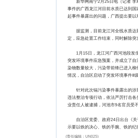
新华网南宁2月25日电（记者 李
事件的广西龙江河目前水质已达到国
起事件暴露出的问题，广西提出要以
据监测，目前龙江河全线水质达到
定，应急处置工作结束，同时解除突
1月15日，龙江河广西河池段发生
突发环境事件应急预案，并成立了自
染物数量较大，污染带前锋已进入柳
情况，自治区启动了突发环境事件Ⅱ
针对此次镉污染事件暴露出的涉重
违法整治专项行动，依法严厉打击各
业责任人被逮捕，河池市9名官员受
自治区党委、政府24日出台《关
示要以铁的决心、铁的手腕、铁的纪
(责任编辑：UN025)