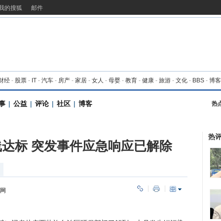
我的搜狐
邮件
财经
-
股票
-
IT
-
汽车
-
房产
-
家居
-
女人
-
母婴
-
教育
-
健康
-
旅游
-
文化
-
BBS
-
博客
事
|
公益
|
评论
|
社区
|
博客
热
热
达标 突发事件应急响应已解除
华网