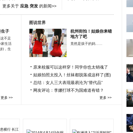
更多关于
应急 突发
的新闻>>
图说世界
妻生子
杭州街拍！姑娘你来错
地方了吧
在这不足
小家生活
竟然是孩子的妈……
媳妇，生
原来校服可以这样穿！同学你也太销魂了
姑娘拍照太投入！丝袜都脱落成这样了(图)
总结：女人三大表现最易沦为“替代品”
网友评论：李娜打球不为国难道有错？
更多 >>
更多 >>