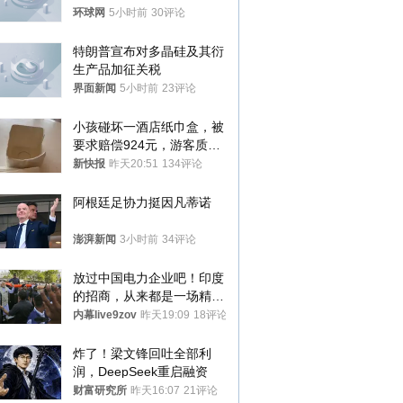
环球网
5小时前
30评论
特朗普宣布对多晶硅及其衍
生产品加征关税
界面新闻
5小时前
23评论
小孩碰坏一酒店纸巾盒，被
要求赔偿924元，游客质疑
酒店房客物品超高标价，市
新快报
昨天20:51
134评论
监部门：不违规
阿根廷足协力挺因凡蒂诺
澎湃新闻
3小时前
34评论
放过中国电力企业吧！印度
的招商，从来都是一场精准
收割
内幕live9zov
昨天19:09
18评论
炸了！梁文锋回吐全部利
润，DeepSeek重启融资
财富研究所
昨天16:07
21评论