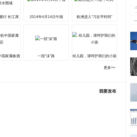
横行 长江漓
2014年4月14日午报
欧洲进入“习近平时间”
水围城
中国家属换酒
一段“沫”路
幼儿园，请呵护我们的小孩
更多>>
我要发布