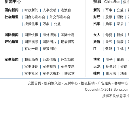
新闻中心
搜狐
|
ChinaRen
|
焦
国内新闻
|
时政新闻
|
人事变动
|
港澳台
新闻
|
军事
|
公益
|
社会频道
|
国台办发布会
|
外交部发布会
财经
|
股票
|
理财
|
|
搜狐侃事
|
万象
|
公益
汽车
|
购车
|
家居
|
国际新闻
|
国际快报
|
海外博览
|
国际专题
女人
|
母婴
|
新娘
|
评论频道
|
国际视频
|
国际图片
|
记者博客
旅游
|
天气
|
健康
|
|
有此一说
|
搜狐网论
IT
|
数码
|
手机
|
军事新闻
|
我军动态
|
台海情报
|
外军新闻
博客
|
圈子
|
邮箱
|
|
军事评论
|
军事视频
|
军事专题
天龙
|
鹿鼎记
|
短信
|
军事社区
|
军事大视野
|
讲武堂
搜狗
|
输入法
|
地图
设置首页
-
搜狗输入法
-
支付中心
-
搜狐招聘
-
广告服务
-
客服中心
Copyright
©
2018 Sohu.com 
搜狐不良信息举