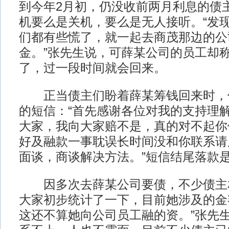
到今年2月初，仍没收前两月利息的债
机要么是关机，要么是无人接听。“发
们都有些慌了，就一起去商茂那边的公
金。”张先生说，可薛某公司的员工却
了，过一段时间就会回来。
正当债主们盼着薛某筹钱回来时，
的短信：“首先感谢各位对我的支持理
大家，我向大家赔不是，真的对不起你
好及融款一事耽误长时间没和你联系请
面谈，商谈解决方法。”短信结尾落款
因多次去薛某公司要债，不少债主相
大家初步统计了一下，目前她涉及的金
这还不算她向公司员工融的资。”张先