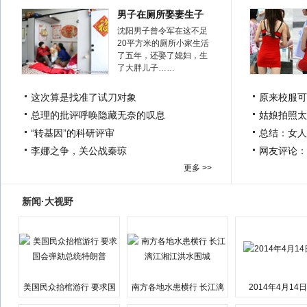
男子在厕所娶妻生子
沈阳男子曾令军在这不足
20平方米的厕所小家生活
了五年，还娶了媳妇，生
了大胖儿子……
这次算是找准了试刀对象
原来校服可
总理的批评呼唤隐藏无奈的叹息
姑娘拍照太
“转基因”的科研评审
总结：女人
李娜之争，关公战秦琼
网友评论：
更多 >>
新闻·大视野
美国民众抬棺游行 要求国
南方各地水患横行 长江漓
2014年4月14
会弹劾总统特朗普
江湘江洪水围城