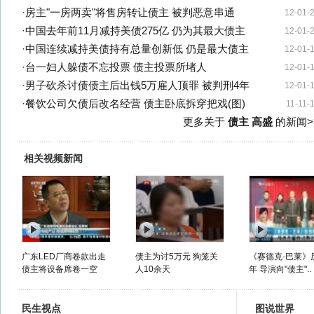
·
房主"一房两卖"将售房转让债主 被判恶意串通
12-01-
·
中国去年前11月减持美债275亿 仍为其最大债主
12-01-
·
中国连续减持美债持有总量创新低 仍是最大债主
12-01-
·
台一妇人躲债不忘投票 债主投票所堵人
12-01-
·
男子砍杀讨债债主后出钱5万雇人顶罪 被判刑4年
12-01-
·
餐饮公司欠债后改名经营 债主卧底拆穿把戏(图)
11-11-
更多关于
债主 高盛
的新闻>
相关视频新闻
广东LED厂商卷款出走
债主为讨5万元 狗笼关
《赛德克·巴莱》
债主将设备席卷一空
人10余天
年 导演向"债主"..
民生视点
图说世界