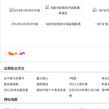
2014年3月28日午报
马航失联客机中国家属换酒
一段“沫”路
店
近期热点关注
永不磨灭的番号
夏日甜心
7电影
快乐
新还珠格格
姚明退役
2011上海车展
私募
2011高考试题答案
感动中国十大母亲评选
社区2010年度行业口碑
贵州
榜
网站地图