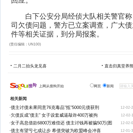
回应。
白下公安分局经侦大队相关警官称
司欠债问题，警方已立案调查，广大债
件等相关证据，到分局报案。
(责任编辑：UN100)
二月二抬头龙见喜
直击归真堂养
上网从搜狗开始
网页
新闻
相关新闻
·
债主讨债未果同意76克毒品"抵"5000元债获刑
12-02-
·
欠债反成"债主" 女子设套威逼敲诈400万被拘
12-02-
·
女子高息借款6800万难偿还 债主讨钱再被骗50万(图
12-02-
·
债主有望亏七成让步 希债突破为欧盟峰会冲喜
12-01-