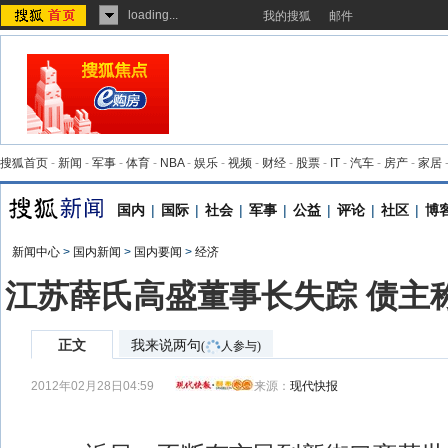
loading...
我的搜狐
邮件
搜狐首页
-
新闻
-
军事
-
体育
-
NBA
-
娱乐
-
视频
-
财经
-
股票
-
IT
-
汽车
-
房产
-
家居
国内
|
国际
|
社会
|
军事
|
公益
|
评论
|
社区
|
博
新闻中心
>
国内新闻
>
国内要闻
>
经济
江苏薛氏高盛董事长失踪 债主
正文
我来说两句
(
人参与)
2012年02月28日04:59
来源：
现代快报