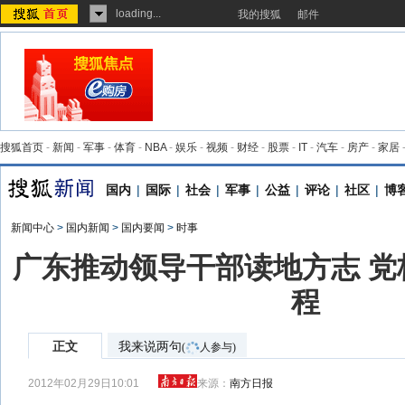
loading...
我的搜狐
邮件
搜狐首页
-
新闻
-
军事
-
体育
-
NBA
-
娱乐
-
视频
-
财经
-
股票
-
IT
-
汽车
-
房产
-
家居
国内
|
国际
|
社会
|
军事
|
公益
|
评论
|
社区
|
博
新闻中心
>
国内新闻
>
国内要闻
>
时事
广东推动领导干部读地方志 党
程
正文
我来说两句
(
人参与)
2012年02月29日10:01
来源：
南方日报