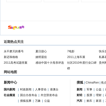
店
近期热点关注
永不磨灭的番号
夏日甜心
7电影
快乐
新还珠格格
姚明退役
2011上海车展
私募
2011高考试题答案
感动中国十大母亲评选
社区2010年度行业口碑
贵州
榜
网站地图
新闻中心
搜狐
|
ChinaRen
|
焦
国内新闻
|
时政新闻
|
人事变动
|
港澳台
新闻
|
军事
|
公益
|
社会频道
|
国台办发布会
|
外交部发布会
财经
|
股票
|
理财
|
|
搜狐侃事
|
万象
|
公益
汽车
|
购车
|
家居
|