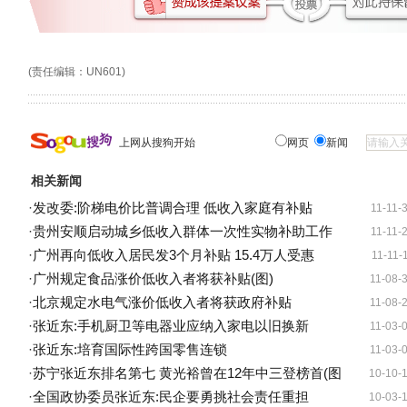
(责任编辑：UN601)
上网从搜狗开始
网页
新闻
相关新闻
·
发改委:阶梯电价比普调合理 低收入家庭有补贴
11-11-
·
贵州安顺启动城乡低收入群体一次性实物补助工作
11-11-
·
广州再向低收入居民发3个月补贴 15.4万人受惠
11-11-
·
广州规定食品涨价低收入者将获补贴(图)
11-08-
·
北京规定水电气涨价低收入者将获政府补贴
11-08-
·
张近东:手机厨卫等电器业应纳入家电以旧换新
11-03-
·
张近东:培育国际性跨国零售连锁
11-03-
·
苏宁张近东排名第七 黄光裕曾在12年中三登榜首(图
10-10-
·
全国政协委员张近东:民企要勇挑社会责任重担
10-03-