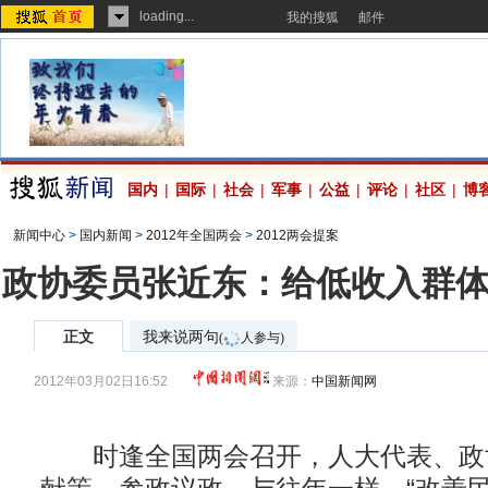
loading...
我的搜狐
邮件
国内
|
国际
|
社会
|
军事
|
公益
|
评论
|
社区
|
博
新闻中心
>
国内新闻
>
2012年全国两会
>
2012两会提案
政协委员张近东：给低收入群
正文
我来说两句
(
人参与)
2012年03月02日16:52
来源：
中国新闻网
时逢全国两会召开，人大代表、政