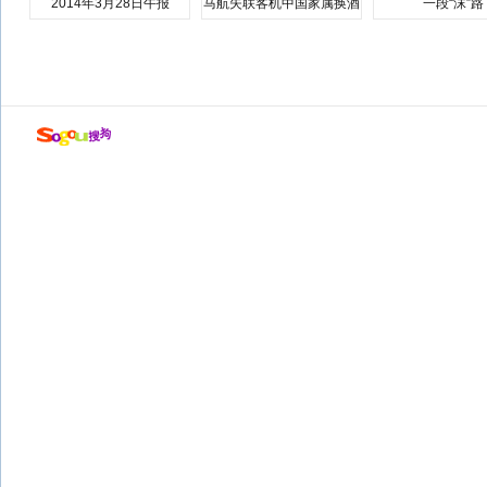
2014年3月28日午报
马航失联客机中国家属换酒
一段“沫”路
店