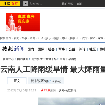
loading...
我的搜狐
邮件
搜狐首页
-
新闻
-
军事
-
体育
-
NBA
-
娱乐
-
视频
-
财经
-
股票
-
IT
-
汽车
-
房产
-
家居
国内
|
国际
|
社会
|
军事
|
公益
|
评论
|
社区
|
博
新闻中心
>
国内新闻
>
南方多省市遭遇干旱
>
南方干旱消息
云南人工降雨缓旱情 最大降雨量
正文
我来说两句
(
人参与)
2012年03月04日15:33
来源：
汉网-长江日报