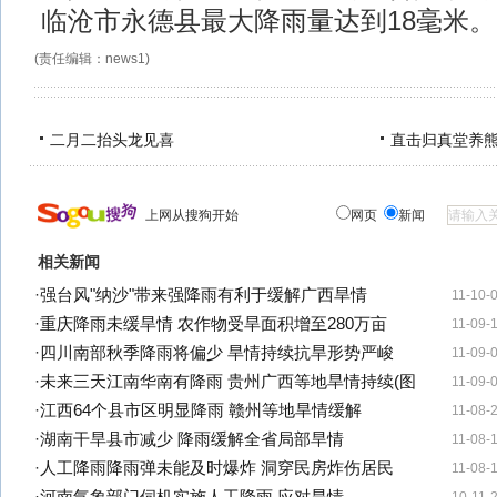
临沧市永德县最大降雨量达到18毫米。
(责任编辑：news1)
二月二抬头龙见喜
直击归真堂养
上网从搜狗开始
网页
新闻
相关新闻
·
强台风"纳沙"带来强降雨有利于缓解广西旱情
11-10-
·
重庆降雨未缓旱情 农作物受旱面积增至280万亩
11-09-
·
四川南部秋季降雨将偏少 旱情持续抗旱形势严峻
11-09-
·
未来三天江南华南有降雨 贵州广西等地旱情持续(图
11-09-
·
江西64个县市区明显降雨 赣州等地旱情缓解
11-08-
·
湖南干旱县市减少 降雨缓解全省局部旱情
11-08-
·
人工降雨降雨弹未能及时爆炸 洞穿民房炸伤居民
11-08-