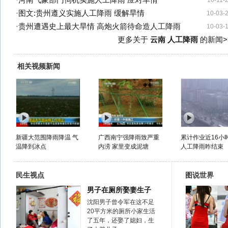
·
河南气象部门伺机实施人工降雨 应对旱情
10-11-
·
图文:贵州遵义实施人工降雨 缓解旱情
10-03-
·
贵州遭遇史上最大旱情 高炮火箭待命造人工降雨
10-03-
更多关于
云南 人工降雨
的新闻>
相关视频新闻
新疆大范围降雨降温 气
广西南宁强降雨致严重
累计作业近16小
温降到冰点
内涝 家里变成泥塘
人工降雨昨结束
民生视点
图说世界
男子在厕所娶妻生子
沈阳男子曾令军在这不足
20平方米的厕所小家生活
了五年，还娶了媳妇，生