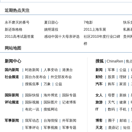
近期热点关注
永不磨灭的番号
夏日甜心
7电影
快乐
新还珠格格
姚明退役
2011上海车展
私募
2011高考试题答案
感动中国十大母亲评选
社区2010年度行业口碑
贵州
榜
网站地图
新闻中心
搜狐
|
ChinaRen
|
焦
国内新闻
|
时政新闻
|
人事变动
|
港澳台
新闻
|
军事
|
公益
|
社会频道
|
国台办发布会
|
外交部发布会
财经
|
股票
|
理财
|
|
搜狐侃事
|
万象
|
公益
汽车
|
购车
|
家居
|
国际新闻
|
国际快报
|
海外博览
|
国际专题
女人
|
母婴
|
新娘
|
评论频道
|
国际视频
|
国际图片
|
记者博客
旅游
|
天气
|
健康
|
|
有此一说
|
搜狐网论
IT
|
数码
|
手机
|
军事新闻
|
我军动态
|
台海情报
|
外军新闻
博客
|
圈子
|
邮箱
|
|
军事评论
|
军事视频
|
军事专题
天龙
|
鹿鼎记
|
短信