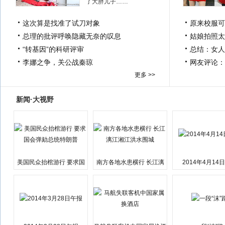
了大胖儿子……
这次算是找准了试刀对象
原来校服可
总理的批评呼唤隐藏无奈的叹息
姑娘拍照太
“转基因”的科研评审
总结：女人
李娜之争，关公战秦琼
网友评论：
更多 >>
新闻·大视野
美国民众抬棺游行 要求国
南方各地水患横行 长江漓
2014年4月14
会弹劾总统特朗普
江湘江洪水围城