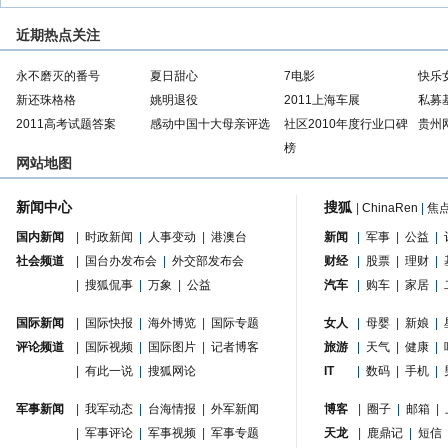
近期热点关注
永不磨灭的番号
夏日甜心
7电影
快乐
新还珠格格
姚明退役
2011上海车展
私募
2011高考试题答案
感动中国十大母亲评选
社区2010年度行业口碑
贵州
榜
网站地图
新闻中心
搜狐
|
ChinaRen
|
焦
国内新闻
|
时政新闻
|
人事变动
|
港澳台
新闻
|
军事
|
公益
|
社会频道
|
国台办发布会
|
外交部发布会
财经
|
股票
|
理财
|
|
搜狐侃事
|
万象
|
公益
汽车
|
购车
|
家居
|
国际新闻
|
国际快报
|
海外博览
|
国际专题
女人
|
母婴
|
新娘
|
评论频道
|
国际视频
|
国际图片
|
记者博客
旅游
|
天气
|
健康
|
|
有此一说
|
搜狐网论
IT
|
数码
|
手机
|
军事新闻
|
我军动态
|
台海情报
|
外军新闻
博客
|
圈子
|
邮箱
|
|
军事评论
|
军事视频
|
军事专题
天龙
|
鹿鼎记
|
短信