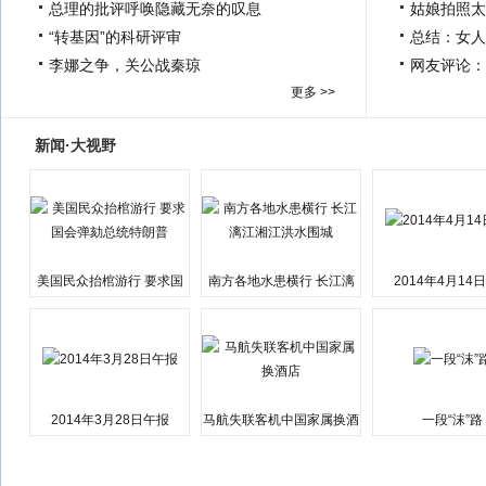
总理的批评呼唤隐藏无奈的叹息
姑娘拍照太
“转基因”的科研评审
总结：女人
李娜之争，关公战秦琼
网友评论：
更多 >>
新闻·大视野
美国民众抬棺游行 要求国
南方各地水患横行 长江漓
2014年4月14
会弹劾总统特朗普
江湘江洪水围城
2014年3月28日午报
马航失联客机中国家属换酒
一段“沫”路
店