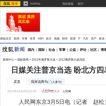
loading...
我的搜狐
邮件
搜狐首页
-
新闻
-
军事
-
体育
-
NBA
-
娱乐
-
视频
-
财经
-
股票
-
IT
-
汽车
-
房产
-
家居
国内
|
国际
|
社会
|
军事
|
公益
|
评论
|
社区
|
博
新闻中心
>
国际新闻
>
2012年俄罗斯大选
>
2012俄罗斯大选消息
日媒关注普京当选 盼北方四
正文
我来说两句
(
人参与)
2012年03月05日22:53
来源：
人民网
人民网东京3月5日电（记者 赵松）