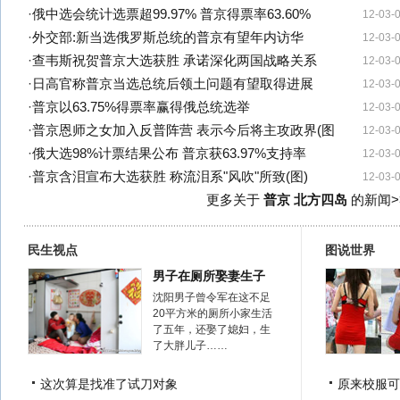
·
俄中选会统计选票超99.97% 普京得票率63.60%
12-03-
·
外交部:新当选俄罗斯总统的普京有望年内访华
12-03-
·
查韦斯祝贺普京大选获胜 承诺深化两国战略关系
12-03-
·
日高官称普京当选总统后领土问题有望取得进展
12-03-
·
普京以63.75%得票率赢得俄总统选举
12-03-
·
普京恩师之女加入反普阵营 表示今后将主攻政界(图
12-03-
·
俄大选98%计票结果公布 普京获63.97%支持率
12-03-
·
普京含泪宣布大选获胜 称流泪系"风吹"所致(图)
12-03-
更多关于
普京 北方四岛
的新闻>
民生视点
图说世界
男子在厕所娶妻生子
沈阳男子曾令军在这不足
20平方米的厕所小家生活
了五年，还娶了媳妇，生
了大胖儿子……
这次算是找准了试刀对象
原来校服可