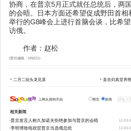
协商，在普京5月正式就任总统后，两
的会晤。日本方面还希望促成野田首相
举行的G8峰会上进行首脑会谈，比希
访俄。
作者：赵松
(责任编辑：UN021)
二月二抬头龙见喜
直击归真堂养
上网从搜狗开始
网页
新闻
相关新闻
·
普京发言人称久加诺夫拒绝参加与普京的会晤
12-03-
·
李明博致电祝贺普京当选俄总统
12-03-