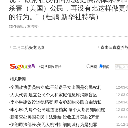
杀害（美国）公民，再没有比这样做更
的行为。”（杜鹃 新华社特稿）
(责任编辑：车洁芳)
二月二抬头龙见喜
直击归真堂养
上网从搜狗开始
网页
新闻
相关新闻
·
全国政协委员宗立成:干部送子女出国是公民权利
12-03-
·
人大代表:建立公民个人和家庭信息库消除盲区
12-03-
·
李小琳建议设道德档案 网友称影响公民自由隐私
12-03-
·
李小琳:为每个公民建道德档案 每个人都要知耻(图)
12-03-
·
新疆查处美国公民非法测绘 没收工具罚款2万元
12-03-
·
伊朗司法部长:美无人机对伊朗间谍行为是犯罪
11-12-