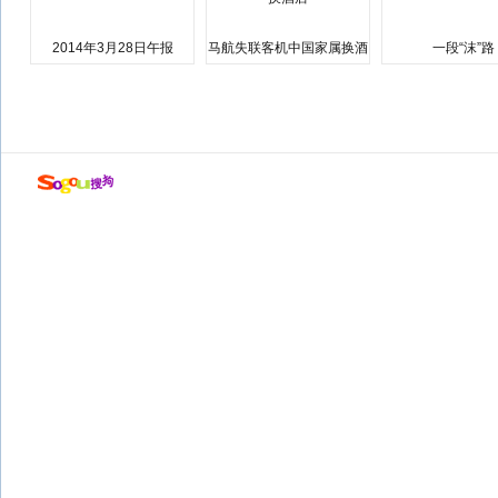
2014年3月28日午报
马航失联客机中国家属换酒
一段“沫”路
店