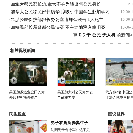
·
加拿大移民部长:加拿大不会为钱出售公民身份
11-12-
·
加拿大公民移民部长访华 拟吸引中国学生赴加学习
10-09-
·
希腊公民保护部部长办公室遭炸弹袭击 1人死亡
10-06-
·
加移民部长释疑新公民法案 不主动追溯入籍旧案
10-06-
更多关于
公民 无人机
的新闻>
相关视频新闻
美国加紧追查公民的海
美国加大对公民海外资
俄方称3名中国公
外账户和海外资产
产征税力度
非法入俄境内捕鱼.
民生视点
图说世界
男子在厕所娶妻生子
沈阳男子曾令军在这不足