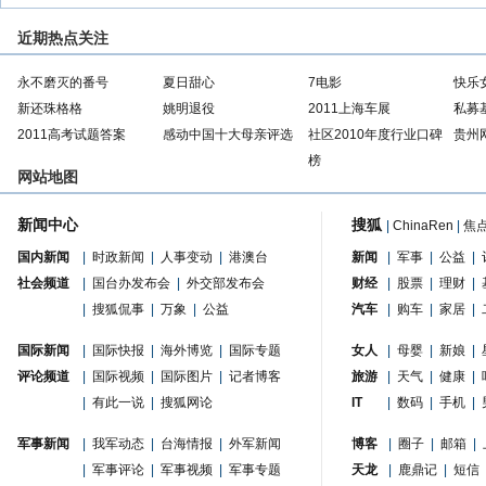
近期热点关注
永不磨灭的番号
夏日甜心
7电影
快乐
新还珠格格
姚明退役
2011上海车展
私募
2011高考试题答案
感动中国十大母亲评选
社区2010年度行业口碑
贵州
榜
网站地图
新闻中心
搜狐
|
ChinaRen
|
焦
国内新闻
|
时政新闻
|
人事变动
|
港澳台
新闻
|
军事
|
公益
|
社会频道
|
国台办发布会
|
外交部发布会
财经
|
股票
|
理财
|
|
搜狐侃事
|
万象
|
公益
汽车
|
购车
|
家居
|
国际新闻
|
国际快报
|
海外博览
|
国际专题
女人
|
母婴
|
新娘
|
评论频道
|
国际视频
|
国际图片
|
记者博客
旅游
|
天气
|
健康
|
|
有此一说
|
搜狐网论
IT
|
数码
|
手机
|
军事新闻
|
我军动态
|
台海情报
|
外军新闻
博客
|
圈子
|
邮箱
|
|
军事评论
|
军事视频
|
军事专题
天龙
|
鹿鼎记
|
短信