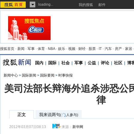
loading...
我的搜狐
邮件
搜狐首页
-
新闻
-
军事
-
体育
-
NBA
-
娱乐
-
视频
-
财经
-
股票
-
IT
-
汽车
-
房产
-
家居
国内
|
国际
|
社会
|
军事
|
公益
|
评论
|
社区
|
博
新闻中心
>
国际新闻
>
国际要闻
>
时事快报
美司法部长辩海外追杀涉恐公民
律
正文
我来说两句
(
人参与)
2012年03月07日08:13
来源：
新华网