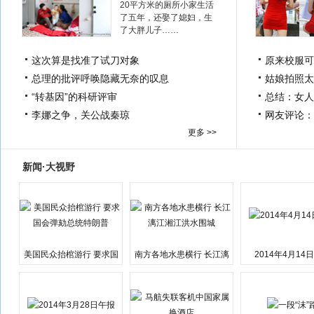
20平方米的厕所小家生活
了五年，还娶了媳妇，生
了大胖儿子……
这次算是找准了试刀对象
原来校服可
总理的批评呼唤隐藏无奈的叹息
姑娘拍照太
“转基因”的科研评审
总结：女人
李娜之争，关公战秦琼
网友评论：
更多 >>
新闻·大视野
美国民众抬棺游行 要求国
南方各地水患横行 长江漓
2014年4月14
会弹劾总统特朗普
江湘江洪水围城