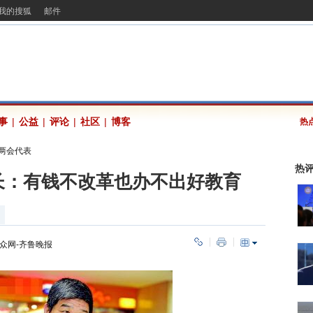
我的搜狐
邮件
事
|
公益
|
评论
|
社区
|
博客
热
2两会代表
热
长：有钱不改革也办不出好教育
众网-齐鲁晚报