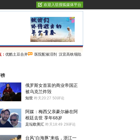
欢迎入驻搜狐媒体平台
点：
优酷土豆合并
医院配催泪剂
汉宜高铁塌陷
评榜
俄罗斯女首富的商业帝国正
被乌克兰炸毁
知世
昨天20:27
50评论
阿媒：梅西父亲豪尔赫在阿
根廷去世 享年68岁
足坛欧美汇
昨天18:49
29评论
台风“白海豚”来临，浙江一