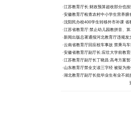
·
江苏教育厅长:财政预算超收部分也按
·
安徽教育厅检查农村中小学生营养膳
·
沈阳民办校400学生转移外市补课 省
·
江苏省教育厅:禁止幼儿园教拼音、算
·
新闻出版总署通报河北教育厅违规发
·
云南省教育厅回应校车事故 禁乘马车
·
安徽省教育厅副厅长:应壮大学前教育
·
江苏教育厅副厅长丁晓昌:高考方案暂
·
山东教育厅禁全文读三字经 被疑为推销
·
湖北教育厅副厅长批毕业生有业不就