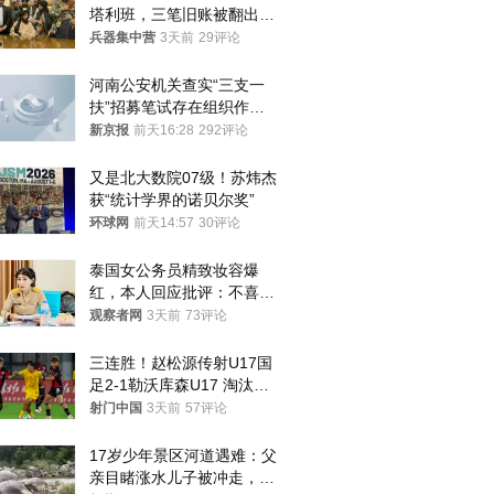
塔利班，三笔旧账被翻出，
最大风险出现
兵器集中营
3天前
29评论
河南公安机关查实“三支一
扶”招募笔试存在组织作弊
犯罪行为
新京报
前天16:28
292评论
又是北大数院07级！苏炜杰
获“统计学界的诺贝尔奖”
环球网
前天14:57
30评论
泰国女公务员精致妆容爆
红，本人回应批评：不喜欢
就别看
观察者网
3天前
73评论
三连胜！赵松源传射U17国
足2-1勒沃库森U17 淘汰赛
将战河床
射门中国
3天前
57评论
17岁少年景区河道遇难：父
亲目睹涨水儿子被冲走，当