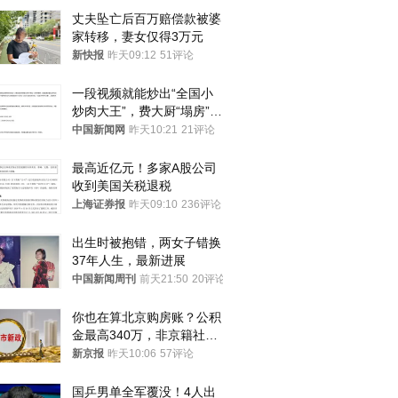
丈夫坠亡后百万赔偿款被婆
家转移，妻女仅得3万元
新快报
昨天09:12
51评论
一段视频就能炒出“全国小
炒肉大王”，费大厨“塌房”了
吗？
中国新闻网
昨天10:21
21评论
最高近亿元！多家A股公司
收到美国关税退税
上海证券报
昨天09:10
236评论
出生时被抱错，两女子错换
37年人生，最新进展
中国新闻周刊
前天21:50
20评论
你也在算北京购房账？公积
金最高340万，非京籍社保
1年
新京报
昨天10:06
57评论
国乒男单全军覆没！4人出