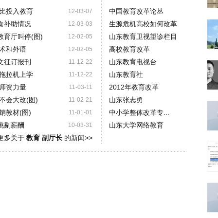
比投入教育
中国教育改革论丛
12-03-07
食补助情况
生源危机高校如何改革
12-03-03
教育厅叫停(图)
山东教育卫视望诊栏目
12-02-05
术和外语
高校教育改革
12-02-05
文征订报刊
山东教育电视台
11-12-22
拖拉机上学
山东教育社
11-12-22
师资力量
2012年教育改革
11-03-11
不会大改(图)
山东张志勇
11-02-21
教材(图)
中小学整体改革专...
11-01-01
挑剔薪酬
山东大学网络教育
10-03-31
更多关于
教育 副厅长
的新闻>>