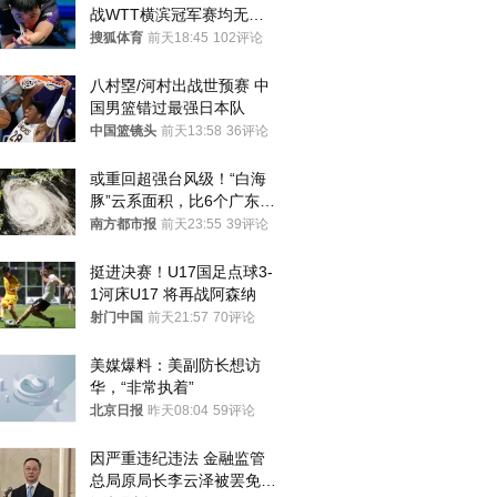
战WTT横滨冠军赛均无缘
八强
搜狐体育
前天18:45
102评论
八村塁/河村出战世预赛 中
国男篮错过最强日本队
中国篮镜头
前天13:58
36评论
或重回超强台风级！“白海
豚”云系面积，比6个广东还
大！深圳官方：注意这件事
南方都市报
前天23:55
39评论
挺进决赛！U17国足点球3-
1河床U17 将再战阿森纳
射门中国
前天21:57
70评论
美媒爆料：美副防长想访
华，“非常执着”
北京日报
昨天08:04
59评论
因严重违纪违法 金融监管
总局原局长李云泽被罢免全