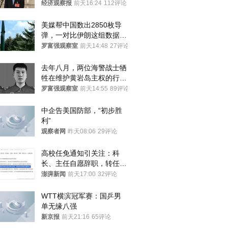
国人大代表
经济观察报
前天16:24
112评论
美媒帮中国数出2850枚导
弹，一对比伊朗这组数据，
发现出大事了
罗富强观察室
前天14:48
27评论
去年八月，两位海警战士牺
牲在维护黄岩岛主权的行动
中
罗富强观察室
前天14:55
89评论
中企告美国防部，“初步胜
利”
观察者网
昨天08:06
29评论
高校任免通知引关注：科
长、主任自愿辞职，转任思
政辅导员
澎湃新闻
前天17:00
32评论
WTT横滨冠军赛：国乒男
单无缘八强
新京报
前天21:16
65评论