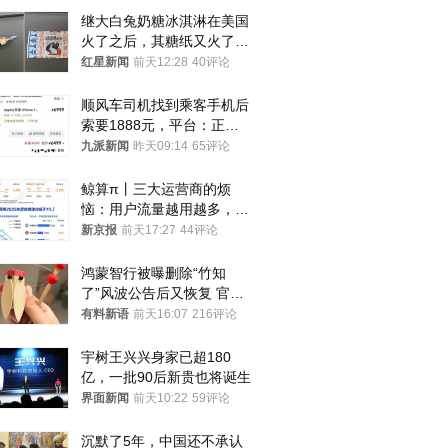
继大白兔奶糖冰淇淋在美国
火了之后，其糖纸又火了！
海外博主盛赞：平面设计经
红星新闻
前天12:28
40评论
典之作
顺风车司机找到乘客手机后
索要1888元，平台：正和
司机沟通协商
九派新闻
昨天09:14
65评论
鲸算π丨三大运营商的烦
恼：用户流量越用越多，收
入却越来越少
新京报
前天17:27
44评论
鸿蒙智行被曝删除“竹知
了”风波公告后又恢复 官媒
曾力挺：劝华为要大度的，
有料新语
前天16:07
216评论
你们适不适合？
宇树王兴兴身家已超180
亿，一批90后新贵也将诞生
界面新闻
前天10:22
59评论
沉默了5年，中国还不承认