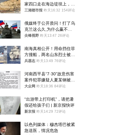
家四口走在海边堤坝上，其
中9岁男孩被巨浪卷入海
三湘都市报
昨天16:32
154评论
中，搜救仍在进行
俄媒终于公开质问！打了乌
克兰这么久,为什么赢不了?
答案令人沉默
尖锋视野
昨天13:47
26评论
南海真相公开！用命挡住菲
方撞船，两名山东烈士被授
武警最高荣誉
兵器志
昨天13:49
76评论
河南西平县“7·30”故意伤害
案件犯罪嫌疑人夏某钢被抓
获
大众网
昨天18:36
84评论
“出游带上打印机”，请把暑
假还给孩子们 | 新京报快评
新京报
昨天14:29
72评论
以色列媒体：穆杰塔巴被紧
急送医，情况危急