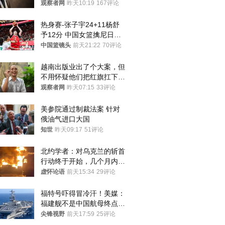
观察者网
昨天10:19
167评论
热身赛-张子宇24+11杨舒
予12分 中国女篮擒尼日利
亚
中国篮镜头
前天21:22
70评论
越南出版业出了个大案，但
不用怀疑他们把红旗扛下去
的决心
观察者网
昨天07:15
33评论
美参院通过制裁法案 针对
俄油气进口大国
知世
昨天09:17
51评论
北约学者：对乌克兰的斩首
行动终于开始，几个月内乌
将投降
虚怀论语
前天15:34
29评论
福特号吓得冒冷汗！美媒：
福建舰不是中国航母终点，
而是新起点！
尖锋视野
前天17:59
25评论