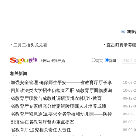
我来
二月二抬头龙见喜
直击归真堂养
上网从搜狗开始
网页
新闻
相关新闻
·
加强安全管理 确保师生平安———省教育厅厅长李
10-08-
·
四川政法类大学招生仍检查乙肝 省教育厅面临质询
10-03-
·
省教育厅职教与成教处调研滨州农村职业教育
09-12-
·
省教育厅专家组充分肯定铜陵职院人才培养成绩
09-12-
·
省教育厅紧急通知,要求全省学校和幼儿园——防控
09-09-
·
刘滇生在省教育厅督办重点提案
09-09-
·
省教育厅:追究相关责任人责任
09-09-