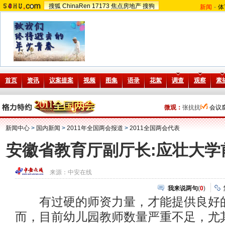
搜狐
ChinaRen
17173
焦点房地产
搜狗
新闻
-
体
微观：
张抗抗
会议
新闻中心
>
国内新闻
>
2011年全国两会报道
>
2011全国两会代表
安徽省教育厅副厅长:应壮大学
来源：
中安在线
我来说两句
(
0
)
有过硬的师资力量，才能提供良好
而，目前幼儿园教师数量严重不足，尤