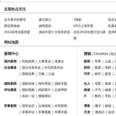
近期热点关注
永不磨灭的番号
夏日甜心
7电影
快乐
新还珠格格
姚明退役
2011上海车展
私募
2011高考试题答案
感动中国十大母亲评选
社区2010年度行业口碑
贵州
榜
网站地图
新闻中心
搜狐
|
ChinaRen
|
焦
国内新闻
|
时政新闻
|
人事变动
|
港澳台
新闻
|
军事
|
公益
|
社会频道
|
国台办发布会
|
外交部发布会
财经
|
股票
|
理财
|
|
搜狐侃事
|
万象
|
公益
汽车
|
购车
|
家居
|
国际新闻
|
国际快报
|
海外博览
|
国际专题
女人
|
母婴
|
新娘
|
评论频道
|
国际视频
|
国际图片
|
记者博客
旅游
|
天气
|
健康
|
|
有此一说
|
搜狐网论
IT
|
数码
|
手机
|
军事新闻
|
我军动态
|
台海情报
|
外军新闻
博客
|
圈子
|
邮箱
|
|
军事评论
|
军事视频
|
军事专题
天龙
|
鹿鼎记
|
短信