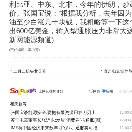
利比亚、中东、北非，今年的伊朗，炒
价。张国宝说：“根据我分析，去年因
油至少白涨几十块钱，我粗略算一下这
出600亿美金，输入型通胀压力非常大这
新网能源频道)
(责任编辑：车洁芳)
二月二抬头龙见喜
直击归真堂养
上网从搜狗开始
网页
新闻
相关新闻
·
张国宝谈能源安全:要把有限资源用在刀刃上
12-03-
·
苏宁电器董事长张近东:发放"消费券"抗通胀(图)
12-03-
·
IMF称中国经济未来数年可"保八" 通胀将可控
12-03-