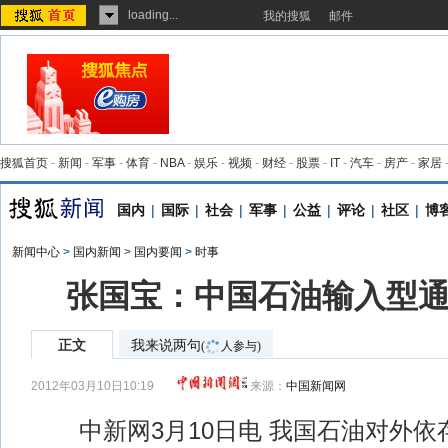
loading...
我的搜狐
邮件
搜狐首页
-
新闻
-
军事
-
体育
-
NBA
-
娱乐
-
视频
-
财经
-
股票
-
IT
-
汽车
-
房产
-
家居
国内
|
国际
|
社会
|
军事
|
公益
|
评论
|
社区
|
博
新闻中心
>
国内新闻
>
国内要闻
>
时事
张国宝：中国石油输入型
正文
我来说两句
(
人参与)
2012年03月10日10:19
来源：
中国新闻网
中新网3月10日电 我国石油对外依