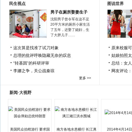
民生视点
图说世界
男子在厕所娶妻生子
沈阳男子曾令军在这不足
20平方米的厕所小家生活
了五年，还娶了媳妇，生
了大胖儿子……
这次算是找准了试刀对象
原来校服可
总理的批评呼唤隐藏无奈的叹息
姑娘拍照太
“转基因”的科研评审
总结：女人
李娜之争，关公战秦琼
网友评论：
更多 >>
新闻·大视野
美国民众抬棺游行 要求国
南方各地水患横行 长江漓
2014年4月14