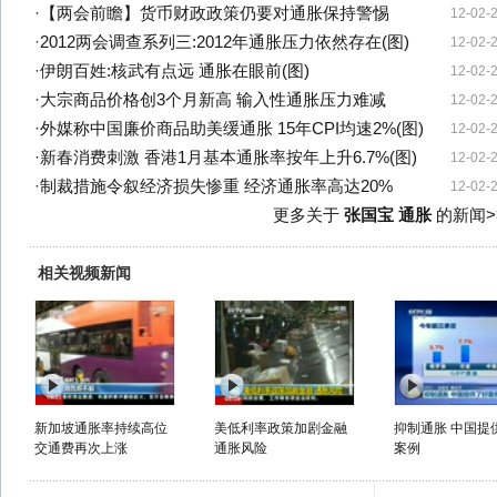
·
【两会前瞻】货币财政政策仍要对通胀保持警惕
12-02-
·
2012两会调查系列三:2012年通胀压力依然存在(图)
12-02-
·
伊朗百姓:核武有点远 通胀在眼前(图)
12-02-
·
大宗商品价格创3个月新高 输入性通胀压力难减
12-02-
·
外媒称中国廉价商品助美缓通胀 15年CPI均速2%(图)
12-02-
·
新春消费刺激 香港1月基本通胀率按年上升6.7%(图)
12-02-
·
制裁措施令叙经济损失惨重 经济通胀率高达20%
12-02-
更多关于
张国宝 通胀
的新闻>
相关视频新闻
新加坡通胀率持续高位
美低利率政策加剧金融
抑制通胀 中国提
交通费再次上涨
通胀风险
案例