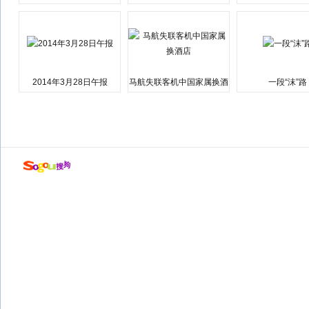
会弹劾总统特朗普
江湘江洪水围城
2014年3月28日午报
马航失联客机中国家属换酒
一段“沫”路
店