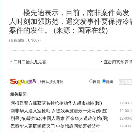
楼先迪表示，目前，南非案件高发，
人时刻加强防范，遇突发事件要保持冷
案件的发生。 (来源：国际在线)
(责任编辑：UN607)
二月二抬头龙见喜
直击归真堂养
上网从搜狗开始
网页
新闻
相关新闻
·
阿根廷警方抓获两名持枪抢劫华人超市劫匪(图)
12-03-
·
南非华人遇入室抢劫 歹徒残暴施虐致一死两伤(图)
12-03-
·
刚果(布)爆炸6名中国人遇难 百余华人避难使馆(图)
12-03-
·
巴黎华人家庭惨遭灭门 中使馆慰问受害者父母
12-03-