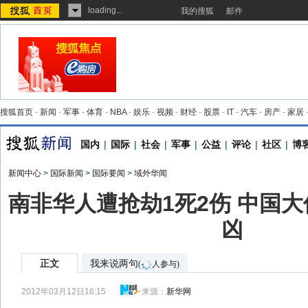
loading...
我的搜狐
邮件
搜狐首页
-
新闻
-
军事
-
体育
-
NBA
-
娱乐
-
视频
-
财经
-
股票
-
IT
-
汽车
-
房产
-
家居
国内
|
国际
|
社会
|
军事
|
公益
|
评论
|
社区
|
博
新闻中心
>
国际新闻
>
国际要闻
>
域外华闻
南非华人遭抢劫1死2伤 中国
凶
正文
我来说两句
(
人参与)
2012年03月12日16:15
来源：
新华网