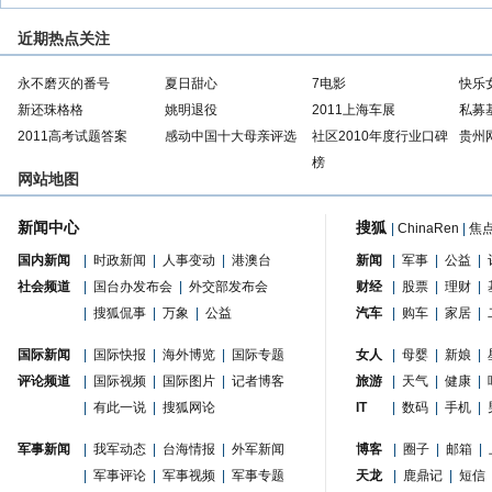
近期热点关注
永不磨灭的番号
夏日甜心
7电影
快乐
新还珠格格
姚明退役
2011上海车展
私募
2011高考试题答案
感动中国十大母亲评选
社区2010年度行业口碑
贵州
榜
网站地图
新闻中心
搜狐
|
ChinaRen
|
焦
国内新闻
|
时政新闻
|
人事变动
|
港澳台
新闻
|
军事
|
公益
|
社会频道
|
国台办发布会
|
外交部发布会
财经
|
股票
|
理财
|
|
搜狐侃事
|
万象
|
公益
汽车
|
购车
|
家居
|
国际新闻
|
国际快报
|
海外博览
|
国际专题
女人
|
母婴
|
新娘
|
评论频道
|
国际视频
|
国际图片
|
记者博客
旅游
|
天气
|
健康
|
|
有此一说
|
搜狐网论
IT
|
数码
|
手机
|
军事新闻
|
我军动态
|
台海情报
|
外军新闻
博客
|
圈子
|
邮箱
|
|
军事评论
|
军事视频
|
军事专题
天龙
|
鹿鼎记
|
短信