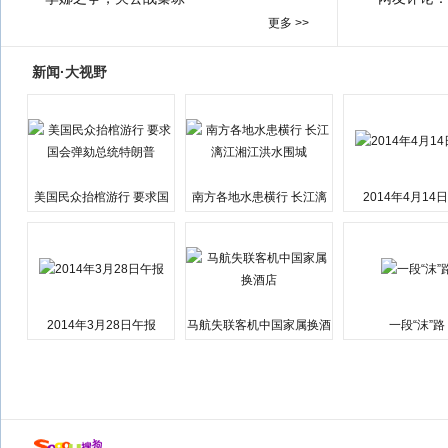
更多 >>
新闻·大视野
美国民众抬棺游行 要求国
南方各地水患横行 长江漓
2014年4月14
会弹劾总统特朗普
江湘江洪水围城
2014年3月28日午报
马航失联客机中国家属换酒
一段“沫”路
店