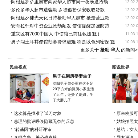
·
阿根廷罗萨里奥市两家华人超市同一夜晚遭抢劫
12-02-
·
多伦多华人超市遭骗劫 歹徒假扮保安收取货款
12-02-
·
阿根廷歹徒光天化日持枪劫华人超市 抢走营业款
12-02-
·
安哥拉针对中资企业抢劫频发 使馆提醒加强防范
12-02-
·
重灾区有7000中国人 中使馆已前往救援(图)
11-03-
·
男子闯土耳其使馆劫参赞求避难 称是以色列密探(图
10-08-
更多关于
抢劫 华人
的新闻>
民生视点
图说世界
男子在厕所娶妻生子
沈阳男子曾令军在这不足
20平方米的厕所小家生活
了五年，还娶了媳妇，生
了大胖儿子……
这次算是找准了试刀对象
原来校服可
总理的批评呼唤隐藏无奈的叹息
姑娘拍照太
“转基因”的科研评审
总结：女人
李娜之争，关公战秦琼
网友评论：