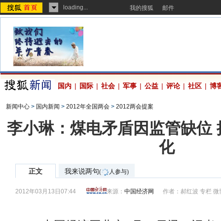
loading...
我的搜狐
邮件
国内
|
国际
|
社会
|
军事
|
公益
|
评论
|
社区
|
博
新闻中心
>
国内新闻
>
2012年全国两会
>
2012两会提案
李小琳：煤电矛盾因监管缺位 
化
正文
我来说两句
(
人参与)
2012年03月13日07:44
来源：
中国经济网
作者：郝红波 专栏 微