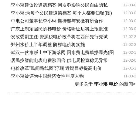
·
李小琳建议设道德档案 网友称影响公民自由隐私
12-03-
·
李小琳:为每个公民建道德档案 每个人都要知耻(图)
12-03-
·
中电公司董事长李小琳:期待能与安徽有所合作
12-03-
·
广东正制定居民阶梯电价 价格听证后将上报批准
12-03-
·
发改委副主任:资源税电价改革将在西部先行先试
12-02-
·
郑州水价上半年调整 阶梯电价将实施
12-02-
·
武汉一伙毒贩上中下游落网 因水费电费单据曝光(图
12-02-
·
居民换智能电表电费涨四倍 供电局检查称无异常
12-02-
·
电价改革"民间路线图"浮现 近期目标提高电价
12-01-
·
李小琳被评为中国经济女性年度人物
11-03-
更多关于
李小琳 电价
的新闻>